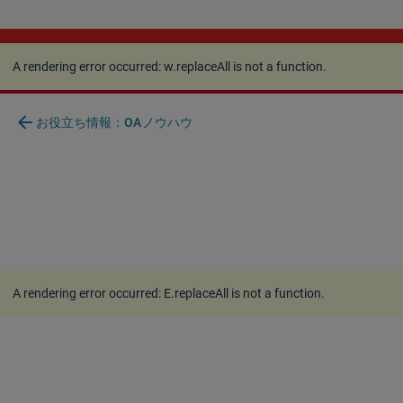
A rendering error occurred:
w.replaceAll is not a
function
.
A rendering error occurred:
w.replaceAll is not a function
.
arrow_back
お役立ち情報：OAノウハウ
A rendering error occurred:
E.replaceAll is not a function
.