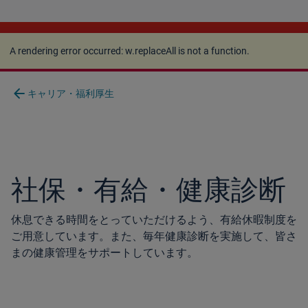
A rendering error occurred:
w.replaceAll is not a
function
.
A rendering error occurred:
w.replaceAll is not a function
.
arrow_back
キャリア・福利厚生
社保・有給・健康診断
休息できる時間をとっていただけるよう、有給休暇制度を
ご用意しています。また、毎年健康診断を実施して、皆さ
まの健康管理をサポートしています。