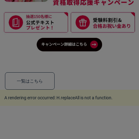
一覧はこちら
A rendering error occurred:
H.replaceAll is not a function
.