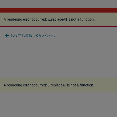
A rendering error occurred:
w.replaceAll is not a
function
.
A rendering error occurred:
w.replaceAll is not a function
.
arrow_back
お役立ち情報：OAノウハウ
A rendering error occurred:
E.replaceAll is not a function
.