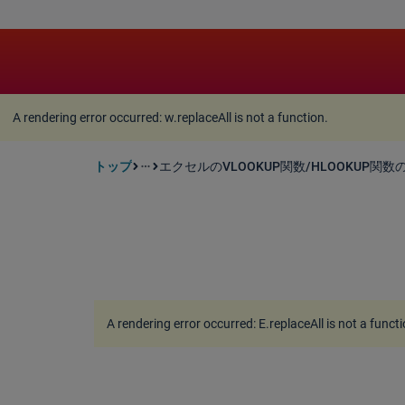
A rendering error occurred:
w.replaceAll is not a function
A rendering error occurred:
w.replaceAll is not a function
.
トップ
エクセルのVLOOKUP関数/HLOOKUP関数の使
more_horiz
A rendering error occurred:
E.replaceAll is not a funct