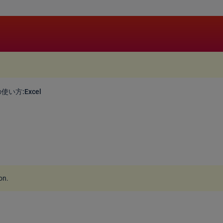
.
い方:Excel
ion
.