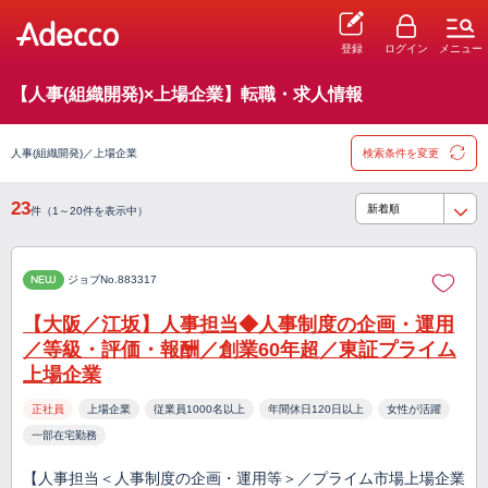
登録
ログイン
メニュー
【人事(組織開発)×上場企業】転職・求人情報
人事(組織開発)／上場企業
検索条件を変更
23
件（1～20件を表示中）
NEW
ジョブNo.883317
【大阪／江坂】人事担当◆人事制度の企画・運用
／等級・評価・報酬／創業60年超／東証プライム
上場企業
正社員
上場企業
従業員1000名以上
年間休日120日以上
女性が活躍
一部在宅勤務
【人事担当＜人事制度の企画・運用等＞／プライム市場上場企業