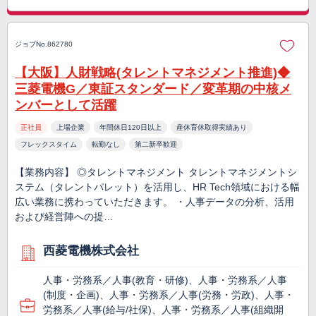
ジョブNo.862780
【大阪】人財戦略(タレントマネジメント推進)◆
三菱電機G／東証スタンダード／変革期の中核メ
ンバーとして活躍
正社員
上場企業
年間休日120日以上
産休育休取得実績あり
フレックスタイム
転勤なし
第二新卒歓迎
【業務内容】 ◎タレントマネジメント タレントマネジメントシ
ステム（タレントパレット）を活用し、HR Tech領域における幅
広い業務に携わっていただきます。 ・人事データの分析、活用
および経営陣への提…
西菱電機株式会社
人事・労務系／人事(教育・研修)、人事・労務系／人事
(制度・企画)、人事・労務系／人事(労務・労政)、人事・
労務系／人事(給与/社保)、人事・労務系／人事(組織開