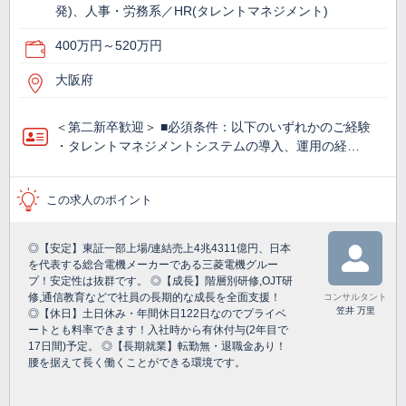
発)、人事・労務系／HR(タレントマネジメント)
400万円～520万円
大阪府
＜第二新卒歓迎＞ ■必須条件：以下のいずれかのご経験
・タレントマネジメントシステムの導入、運用の経…
この求人のポイント
◎【安定】東証一部上場/連結売上4兆4311億円、日本
を代表する総合電機メーカーである三菱電機グルー
プ！安定性は抜群です。 ◎【成長】階層別研修,OJT研
修,通信教育などで社員の長期的な成長を全面支援！
コンサルタント
笠井 万里
◎【休日】土日休み・年間休日122日なのでプライベ
ートとも料率できます！入社時から有休付与(2年目で
17日間)予定。 ◎【長期就業】転勤無・退職金あり！
腰を据えて長く働くことができる環境です。