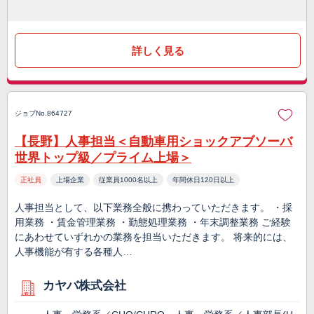
詳しく見る
ジョブNo.864727
【長野】人事担当＜自動車用ショックアブソーバ
世界トップ級／プライム上場＞
正社員
上場企業
従業員1000名以上
年間休日120日以上
人事担当として、以下業務全般に携わっていただきます。 ・採
用業務 ・賃金管理業務 ・勤態処理業務 ・年末調整業務 ご経験
にあわせていずれかの業務を担当いただきます。 将来的には、
人事機能が有する各種人…
カヤバ株式会社