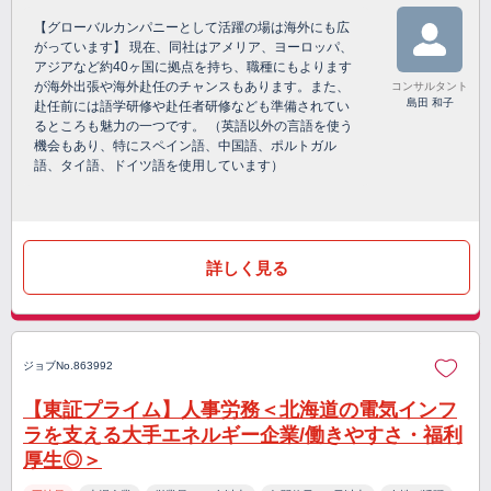
【グローバルカンパニーとして活躍の場は海外にも広
がっています】 現在、同社はアメリア、ヨーロッパ、
アジアなど約40ヶ国に拠点を持ち、職種にもよります
が海外出張や海外赴任のチャンスもあります。また、
コンサルタント
島田 和子
赴任前には語学研修や赴任者研修なども準備されてい
るところも魅力の一つです。 （英語以外の言語を使う
機会もあり、特にスペイン語、中国語、ポルトガル
語、タイ語、ドイツ語を使用しています）
詳しく見る
ジョブNo.863992
【東証プライム】人事労務＜北海道の電気インフ
ラを支える大手エネルギー企業/働きやすさ・福利
厚生◎＞