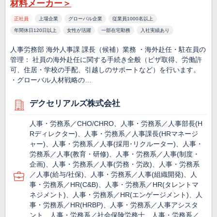
材料メーカー＞
正社員
上場企業
グローバル企業
従業員1000名以上
年間休日120日以上
女性が活躍
一部在宅勤務
入社実績あり
人事労務部 海外人事課 課長（候補）業務 ・海外赴任・駐在員の
管理： 社員の海外赴任に関する手続き全般（ビザ取得、労働許
可、住居・学校の手配、引越しのサポートなど）を行います。
・グローバル人材戦略の…
デクセリアルズ株式会社
人事・労務系／CHO/CHRO、人事・労務系／人事部長(H
Rディレクター)、人事・労務系／人事課長(HRマネージ
ャー)、人事・労務系／人事(採用･リクルーター)、人事・
労務系／人事(教育・研修)、人事・労務系／人事(制度・
企画)、人事・労務系／人事(労務・労政)、人事・労務系
／人事(給与/社保)、人事・労務系／人事(組織開発)、人
事・労務系／HR(C&B)、人事・労務系／HR(タレントマ
ネジメント)、人事・労務系／HR(エンゲージメント)、人
事・労務系／HR(HRBP)、人事・労務系／人事アシスタ
ント、人事・労務系／社会保険労務士、人事・労務系／