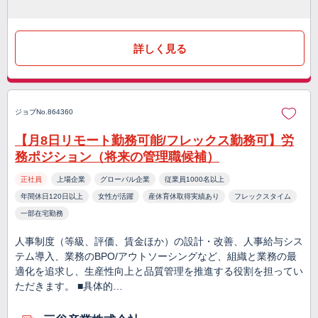
詳しく見る
ジョブNo.864360
【月8日リモート勤務可能/フレックス勤務可】労
務ポジション（将来の管理職候補）
正社員
上場企業
グローバル企業
従業員1000名以上
年間休日120日以上
女性が活躍
産休育休取得実績あり
フレックスタイム
一部在宅勤務
人事制度（等級、評価、賃金ほか）の設計・改善、人事給与シス
テム導入、業務のBPO/アウトソーシングなど、組織と業務の最
適化を追求し、生産性向上と品質管理を推進する役割を担ってい
ただきます。 ■具体的…