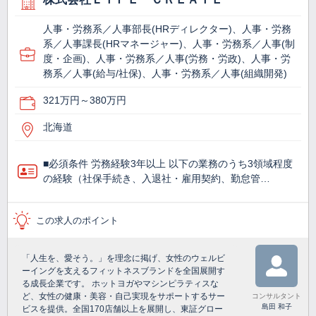
人事・労務系／人事部長(HRディレクター)、人事・労務
系／人事課長(HRマネージャー)、人事・労務系／人事(制
度・企画)、人事・労務系／人事(労務・労政)、人事・労
務系／人事(給与/社保)、人事・労務系／人事(組織開発)
321万円～380万円
北海道
■必須条件 労務経験3年以上 以下の業務のうち3領域程度
の経験（社保手続き、入退社・雇用契約、勤怠管…
この求人のポイント
「人生を、愛そう。」を理念に掲げ、女性のウェルビ
ーイングを支えるフィットネスブランドを全国展開す
る成長企業です。 ホットヨガやマシンピラティスな
ど、女性の健康・美容・自己実現をサポートするサー
コンサルタント
島田 和子
ビスを提供。全国170店舗以上を展開し、東証グロー