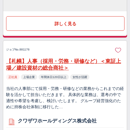
詳しく見る
ジョブNo.881176
【札幌】人事（採用・労務・研修など）＜東証上
場／建設資材の総合商社＞
正社員
上場企業
年間休日120日以上
女性が活躍
当社の人事部にて採用・労務・研修などの業務からこれまでの経
験を活かして担当いただきます。 具体的な業務は、選考の中で
適性や希望を考慮し、検討いたします。 グループ経営強化のた
めに持株会社体制に移行した…
クワザワホールディングス株式会社