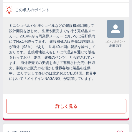
この求人のポイント
ミニショベルや油圧ショベルなどの建設機械に関して
設計開発をはじめ、 生産や販売までを行う完成品メー
カー。2014年から同業界メーカーにおいては長野県内
にてNo.1を誇ってます。 建設機械の販売先は9割以上
コンサルタント
島田 和子
が海外（98％）であり、世界40ヶ国に製品を輸出して
おります。 直接現地法人もしくは代理店を通じて販売
を行っており、別名「建機のベンツ」とも称されてい
ます。 海外販売での実績を通じて蓄積された高い技術
力、製造力と販売力を活かし世界各地に製品を提供
中。 エリアとして多いのは北米およびEU諸国。世界中
において「メイドインNAGANO」が活躍しています。
詳しく見る