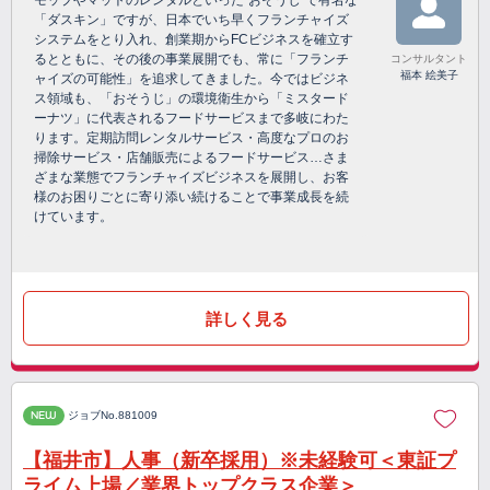
モップやマットのレンタルといった“おそうじ”で有名な
「ダスキン」ですが、日本でいち早くフランチャイズ
システムをとり入れ、創業期からFCビジネスを確立す
るとともに、その後の事業展開でも、常に「フランチ
コンサルタント
福本 絵美子
ャイズの可能性」を追求してきました。今ではビジネ
ス領域も、「おそうじ」の環境衛生から「ミスタード
ーナツ」に代表されるフードサービスまで多岐にわた
ります。定期訪問レンタルサービス・高度なプロのお
掃除サービス・店舗販売によるフードサービス…さま
ざまな業態でフランチャイズビジネスを展開し、お客
様のお困りごとに寄り添い続けることで事業成長を続
けています。
詳しく見る
NEW
ジョブNo.881009
【福井市】人事（新卒採用）※未経験可＜東証プ
ライム上場／業界トップクラス企業＞