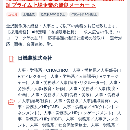
証プライム上場企業の優良メーカー ＞
正社員
上場企業
従業員1000名以上
年間休日120日以上
金沢製作所の総務・人事として以下の業務をお任せ致します。
【採用業務】 ■特定職（地域限定社員） ・求人広告の作成、ハ
ローワーク等の訪問 ・応募書類の整理と選考の段取り ・選考対
応（面接、合否連絡、労…
日機装株式会社
人事・労務系／CHO/CHRO、人事・労務系／人事部長(H
Rディレクター)、人事・労務系／人事課長(HRマネージ
ャー)、人事・労務系／人事(採用･リクルーター)、人事・
労務系／人事(教育・研修)、人事・労務系／人事(制度・
企画)、人事・労務系／人事(労務・労政)、人事・労務系
／人事(給与/社保)、人事・労務系／人事(組織開発)、人
事・労務系／HR(C&B)、人事・労務系／HR(タレントマ
ネジメント)、人事・労務系／HR(エンゲージメント)、人
事・労務系／HR(HRBP)、人事・労務系／人事アシスタ
ント、人事・労務系／社会保険労務士、人事・労務系／