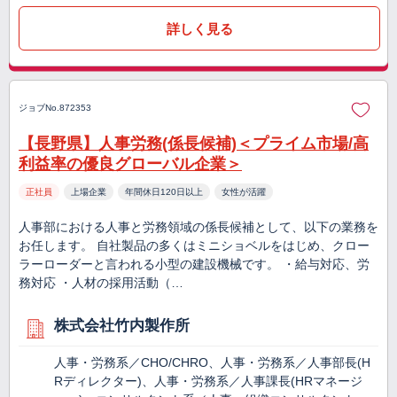
詳しく見る
ジョブNo.872353
【長野県】人事労務(係長候補)＜プライム市場/高
利益率の優良グローバル企業＞
正社員
上場企業
年間休日120日以上
女性が活躍
人事部における人事と労務領域の係長候補として、以下の業務を
お任します。 自社製品の多くはミニショベルをはじめ、クロー
ラーローダーと言われる小型の建設機械です。 ・給与対応、労
務対応 ・人材の採用活動（…
株式会社竹内製作所
人事・労務系／CHO/CHRO、人事・労務系／人事部長(H
Rディレクター)、人事・労務系／人事課長(HRマネージ