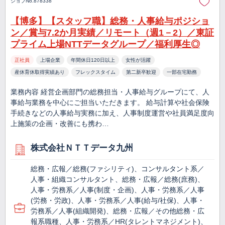
ジョブNo.878338
【博多】【スタッフ職】総務・人事給与ポジショ
ン／賞与7.2か月実績／リモート（週1－2）／東証
プライム上場NTTデータグループ／福利厚生◎
正社員
上場企業
年間休日120日以上
女性が活躍
産休育休取得実績あり
フレックスタイム
第二新卒歓迎
一部在宅勤務
業務内容 経営企画部門の総務担当・人事給与グループにて、人
事給与業務を中心にご担当いただきます。 給与計算や社会保険
手続きなどの人事給与実務に加え、人事制度運営や社員満足度向
上施策の企画・改善にも携わ…
株式会社ＮＴＴデータ九州
総務・広報／総務(ファシリティ)、コンサルタント系／
人事・組織コンサルタント、総務・広報／総務(庶務)、
人事・労務系／人事(制度・企画)、人事・労務系／人事
(労務・労政)、人事・労務系／人事(給与/社保)、人事・
労務系／人事(組織開発)、総務・広報／その他総務・広
報系職種、人事・労務系／HR(タレントマネジメント)、