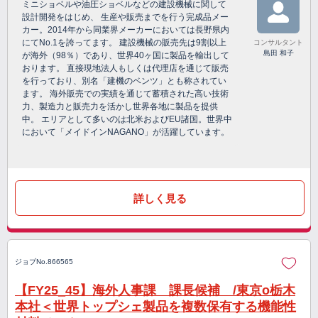
ミニショベルや油圧ショベルなどの建設機械に関して
設計開発をはじめ、 生産や販売までを行う完成品メー
カー。2014年から同業界メーカーにおいては長野県内
にてNo.1を誇ってます。 建設機械の販売先は9割以上
コンサルタント
島田 和子
が海外（98％）であり、世界40ヶ国に製品を輸出して
おります。 直接現地法人もしくは代理店を通じて販売
を行っており、別名「建機のベンツ」とも称されてい
ます。 海外販売での実績を通じて蓄積された高い技術
力、製造力と販売力を活かし世界各地に製品を提供
中。 エリアとして多いのは北米およびEU諸国。世界中
において「メイドインNAGANO」が活躍しています。
詳しく見る
ジョブNo.866565
【FY25_45】海外人事課 課長候補 /東京o栃木
本社＜世界トップシェ製品を複数保有する機能性