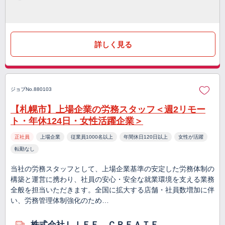
詳しく見る
ジョブNo.880103
【札幌市】上場企業の労務スタッフ＜週2リモー
ト・年休124日・女性活躍企業＞
正社員
上場企業
従業員1000名以上
年間休日120日以上
女性が活躍
転勤なし
当社の労務スタッフとして、上場企業基準の安定した労務体制の
構築と運営に携わり、社員の安心・安全な就業環境を支える業務
全般を担当いただきます。全国に拡大する店舗・社員数増加に伴
い、労務管理体制強化のため…
株式会社ＬＩＦＥ ＣＲＥＡＴＥ