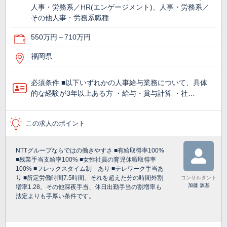
人事・労務系／HR(エンゲージメント)、人事・労務系／
その他人事・労務系職種
550万円～710万円
福岡県
必須条件 ■以下いずれかの人事給与業務について、具体
的な経験が3年以上ある方 ・給与・賞与計算 ・社…
この求人のポイント
NTTグループならではの働きやすさ ■有給取得率100%
■残業手当支給率100% ■女性社員の育児休暇取得率
100% ■フレックスタイム制 あり ■テレワーク手当あ
り ■所定労働時間7.5時間、それを超えた分の時間外割
コンサルタント
加藤 源基
増率1.28。その他深夜手当、休日出勤手当の割増率も
法定よりも手厚い条件です。