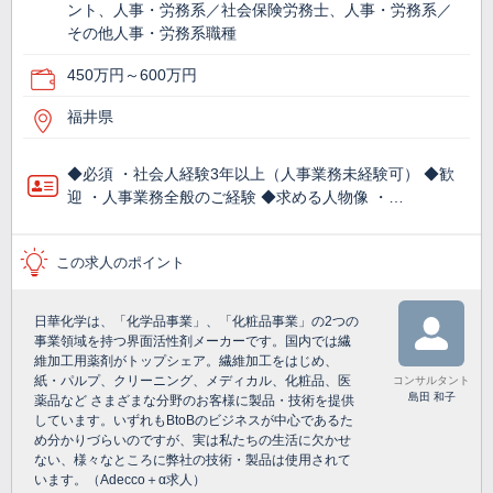
ント、人事・労務系／社会保険労務士、人事・労務系／
その他人事・労務系職種
450万円～600万円
福井県
◆必須 ・社会人経験3年以上（人事業務未経験可） ◆歓
迎 ・人事業務全般のご経験 ◆求める人物像 ・…
この求人のポイント
日華化学は、「化学品事業」、「化粧品事業」の2つの
事業領域を持つ界面活性剤メーカーです。国内では繊
維加工用薬剤がトップシェア。繊維加工をはじめ、
紙・パルプ、クリーニング、メディカル、化粧品、医
コンサルタント
島田 和子
薬品など さまざまな分野のお客様に製品・技術を提供
しています。いずれもBtoBのビジネスが中心であるた
め分かりづらいのですが、実は私たちの生活に欠かせ
ない、様々なところに弊社の技術・製品は使用されて
います。（Adecco＋α求人）