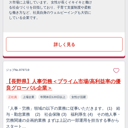
ス市場に上場しています。 女性が長くイキイキと働け
る社会づくりを目指しており、子育て支援制度や柔軟
な働き方など、社員自身のウェルビーイングも大切に
している企業です。
詳しく見る
ジョブNo.879719
【長野県】人事労務＜プライム市場/高利益率の優
良グローバル企業＞
正社員
上場企業
年間休日120日以上
女性が活躍
「人事・労務」領域の以下の業務に従事いただきます。 (1) 給
与・勤怠業務 (2) 社会保険 (3) 福利厚生 (4) その他人事・
労務関連の企画的業務 まずは上記の一部運用を担当する事から
スタート…