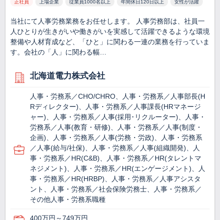
正社員
上場企業
従業員1000名以上
年間休日120日以上
女性が活躍
当社にて人事労務業務をお任せします。 人事労務部は、社員一
人ひとりが生きがいや働きがいを実感して活躍できるような環境
整備や人材育成など、「ひと」に関わる一連の業務を行っていま
す。会社の「人」に関わる幅…
北海道電力株式会社
人事・労務系／CHO/CHRO、人事・労務系／人事部長(H
Rディレクター)、人事・労務系／人事課長(HRマネージ
ャー)、人事・労務系／人事(採用･リクルーター)、人事・
労務系／人事(教育・研修)、人事・労務系／人事(制度・
企画)、人事・労務系／人事(労務・労政)、人事・労務系
／人事(給与/社保)、人事・労務系／人事(組織開発)、人
事・労務系／HR(C&B)、人事・労務系／HR(タレントマ
ネジメント)、人事・労務系／HR(エンゲージメント)、人
事・労務系／HR(HRBP)、人事・労務系／人事アシスタ
ント、人事・労務系／社会保険労務士、人事・労務系／
その他人事・労務系職種
400万円～749万円