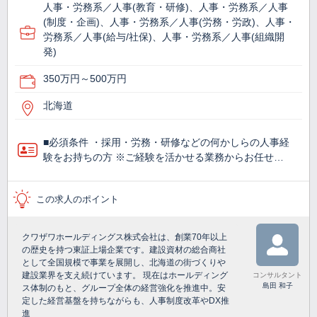
人事・労務系／人事(教育・研修)、人事・労務系／人事
(制度・企画)、人事・労務系／人事(労務・労政)、人事・
労務系／人事(給与/社保)、人事・労務系／人事(組織開
発)
350万円～500万円
北海道
■必須条件 ・採用・労務・研修などの何かしらの人事経
験をお持ちの方 ※ご経験を活かせる業務からお任せ…
この求人のポイント
クワザワホールディングス株式会社は、創業70年以上
の歴史を持つ東証上場企業です。建設資材の総合商社
として全国規模で事業を展開し、北海道の街づくりや
建設業界を支え続けています。 現在はホールディング
コンサルタント
島田 和子
ス体制のもと、グループ全体の経営強化を推進中。安
定した経営基盤を持ちながらも、人事制度改革やDX推
進