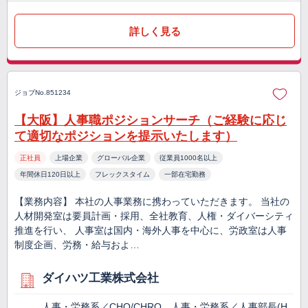
詳しく見る
ジョブNo.851234
【大阪】人事職ポジションサーチ（ご経験に応じ
て適切なポジションを提示いたします）
正社員
上場企業
グローバル企業
従業員1000名以上
年間休日120日以上
フレックスタイム
一部在宅勤務
【業務内容】 本社の人事業務に携わっていただきます。 当社の
人材開発室は要員計画・採用、全社教育、人権・ダイバーシティ
推進を行い、 人事室は国内・海外人事を中心に、労政室は人事
制度企画、労務・給与およ…
ダイハツ工業株式会社
人事・労務系／CHO/CHRO、人事・労務系／人事部長(H