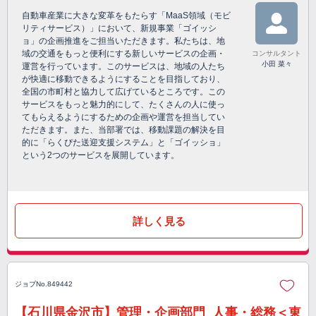
自動車産業に大きな変革をもたらす「MaaS領域（モビ
リティサービス）」において、新規事業「ゴイッシ
ョ」の企画推進をご担当いただきます。私たちは、地
域の交通をもっと便利にする新しいサービスの企画・
コンサルタント
小田 菜々
運営を行っています。このサービスは、地域の人たち
が快適に移動できるようにすることを目指しており、
全国の市町村と協力して広げているところです。この
サービスをもっと魅力的にして、たくさんの人に使っ
てもらえるようにするための企画や運営を担当してい
ただきます。また、当部署では、移動課題の解決を目
的に「らくぴた送迎支援システム」と「ゴイッショ」
という2つのサービスを展開しています。
詳しく見る
ジョブNo.849442
【石川県金沢市】管理・企画部門_人事・総務＜東