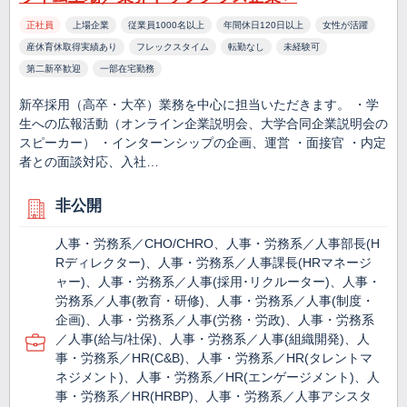
正社員
上場企業
従業員1000名以上
年間休日120日以上
女性が活躍
産休育休取得実績あり
フレックスタイム
転勤なし
未経験可
第二新卒歓迎
一部在宅勤務
新卒採用（高卒・大卒）業務を中心に担当いただきます。 ・学
生への広報活動（オンライン企業説明会、大学合同企業説明会の
スピーカー） ・インターンシップの企画、運営 ・面接官 ・内定
者との面談対応、入社…
非公開
人事・労務系／CHO/CHRO、人事・労務系／人事部長(H
Rディレクター)、人事・労務系／人事課長(HRマネージ
ャー)、人事・労務系／人事(採用･リクルーター)、人事・
労務系／人事(教育・研修)、人事・労務系／人事(制度・
企画)、人事・労務系／人事(労務・労政)、人事・労務系
／人事(給与/社保)、人事・労務系／人事(組織開発)、人
事・労務系／HR(C&B)、人事・労務系／HR(タレントマ
ネジメント)、人事・労務系／HR(エンゲージメント)、人
事・労務系／HR(HRBP)、人事・労務系／人事アシスタ