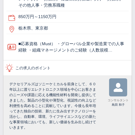
その他人事・労務系職種
850万円～1150万円
栃木県、東京都
■応募資格（Must） ・グローバル企業や製造業での人事
経験 ・組織マネージメントのご経験（人数規模…
この求人のポイント
デクセリアルズはソニーケミカルを前身として、６０
年以上に渡りエレクトロニクス領域を中心にお客さま
のニーズや課題に応える機能性材料を開発し提供して
きました。製品の小型化や薄型化、視認性の向上など
コンサルタント
島田 和子
利便性を高めることに貢献しています。今後も長年培
ってきた独自の技術、新たに生み出すテクノロジーを
活かし、自動車、環境、ライフサイエンスなどの新た
な事業領域においても、新しい価値を生み出し続けて
いきます。