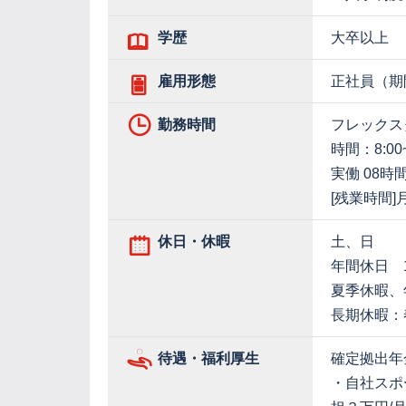
学歴
大卒以上
雇用形態
正社員（期
勤務時間
フレックスタ
時間：8:00~
実働 08時間
[残業時間]
休日・休暇
土、日
年間休日 1
夏季休暇、
長期休暇：
待遇・福利厚生
確定拠出年
・自社スポ