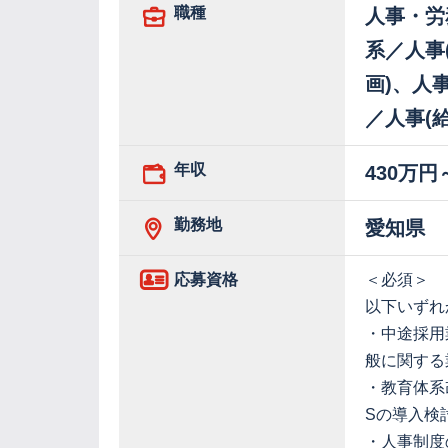
職種
人事・労
系／人事
画)、人
／人事(
年収
430万円
勤務地
愛知県
応募資格
＜必須＞
以下いず
・中途採用
般に関する
・教育体系
Sの導入検
・人事制度