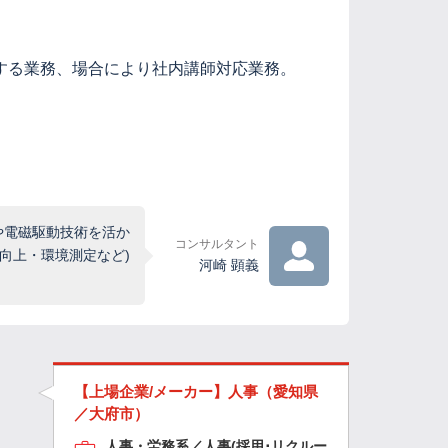
する業務、場合により社内講師対応業務。
や電磁駆動技術を活か
コンサルタント
向上・環境測定など)
河崎 顕義
【上場企業/メーカー】人事（愛知県
／大府市）
人事・労務系／人事(採用･リクルー