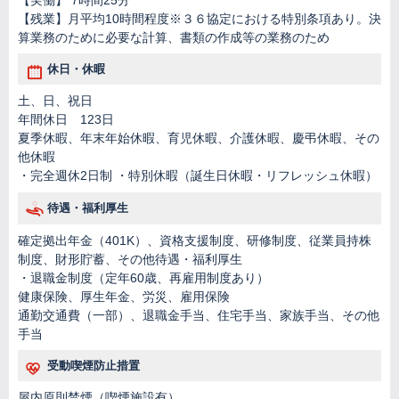
【残業】月平均10時間程度※３６協定における特別条項あり。決
算業務のために必要な計算、書類の作成等の業務のため
休日・休暇
土、日、祝日
年間休日 123日
夏季休暇、年末年始休暇、育児休暇、介護休暇、慶弔休暇、その
他休暇
・完全週休2日制 ・特別休暇（誕生日休暇・リフレッシュ休暇）
待遇・福利厚生
確定拠出年金（401K）、資格支援制度、研修制度、従業員持株
制度、財形貯蓄、その他待遇・福利厚生
・退職金制度（定年60歳、再雇用制度あり）
健康保険、厚生年金、労災、雇用保険
通勤交通費（一部）、退職金手当、住宅手当、家族手当、その他
手当
受動喫煙防止措置
屋内原則禁煙（喫煙施設有）