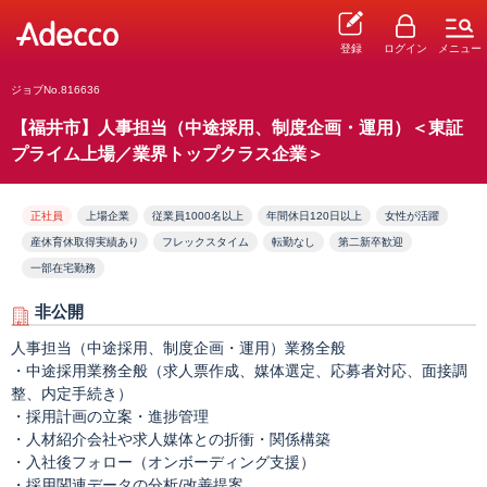
登録
ログイン
メニュー
ジョブNo.816636
【福井市】人事担当（中途採用、制度企画・運用）＜東証
プライム上場／業界トップクラス企業＞
正社員
上場企業
従業員1000名以上
年間休日120日以上
女性が活躍
産休育休取得実績あり
フレックスタイム
転勤なし
第二新卒歓迎
一部在宅勤務
非公開
人事担当（中途採用、制度企画・運用）業務全般
・中途採用業務全般（求人票作成、媒体選定、応募者対応、面接調
整、内定手続き）
・採用計画の立案・進捗管理
・人材紹介会社や求人媒体との折衝・関係構築
・入社後フォロー（オンボーディング支援）
・採用関連データの分析/改善提案