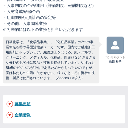
・人事制度の企画/運用（評価制度、報酬制度など）
・人材育成/研修企画
・組織開発/人員計画の策定等
・その他、人事関連業務
※将来的には以下の業務も担当いただきます
日華化学は、「化学品事業」、「化粧品事業」の2つの事
業領域を持つ界面活性剤メーカーです。国内では繊維加工
用薬剤がトップシェア。繊維加工をはじめ、紙・パルプ、
クリーニング、メディカル、化粧品、医薬品など さまざま
コンサルタント
島田 和子
な分野のお客様に製品・技術を提供しています。いずれも
BtoBのビジネスが中心であるため分かりづらいのですが、
実は私たちの生活に欠かせない、様々なところに弊社の技
術・製品は使用されています。（Adecco＋α求人）
募集要項
企業情報