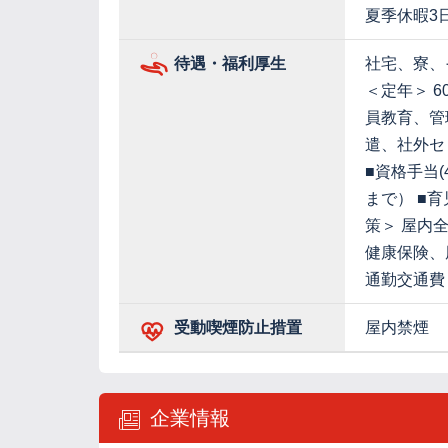
夏季休暇3
待遇・福利厚生
社宅、寮、
＜定年＞ 
員教育、管
遣、社外セ
■資格手当(
まで） ■
策＞ 屋内
健康保険、
通勤交通費
受動喫煙防止措置
屋内禁煙
企業情報