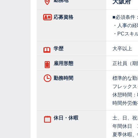
勤務地
大阪府
応募資格
■必須条件
・人事の経
・PCスキル
学歴
大卒以上
雇用形態
正社員（期
勤務時間
標準的な勤務
フレックスタ
休憩時間：
時間外労働
休日・休暇
土、日、祝
年間休日 1
夏季休暇、