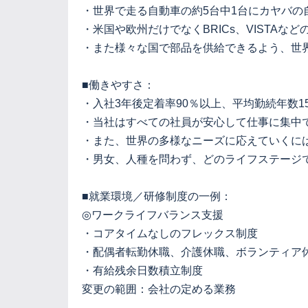
・世界で走る自動車の約5台中1台にカヤバ
・米国や欧州だけでなくBRICs、VISTA
・また様々な国で部品を供給できるよう、世
■働きやすさ：
・入社3年後定着率90％以上、平均勤続年数1
・当社はすべての社員が安心して仕事に集中
・また、世界の多様なニーズに応えていくに
・男女、人種を問わず、どのライフステージ
■就業環境／研修制度の一例：
◎ワークライフバランス支援
・コアタイムなしのフレックス制度
・配偶者転勤休職、介護休職、ボランティア
・有給残余日数積立制度
変更の範囲：会社の定める業務