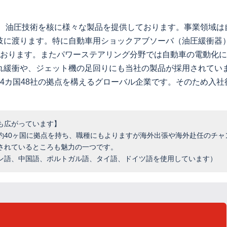
と、油圧技術を核に様々な製品を提供しております。事業領域
岐に渡ります。特に自動車用ショックアブソーバ（油圧緩衝器）
ております。またパワーステアリング分野では自動車の電動化
れ緩衝や、ジェット機の足回りにも当社の製品が採用されていま
4カ国48社の拠点を構えるグローバル企業です。そのため入
も広がっています】
約40ヶ国に拠点を持ち、職種にもよりますが海外出張や海外赴任のチャ
されているところも魅力の一つです。
ン語、中国語、ポルトガル語、タイ語、ドイツ語を使用しています）