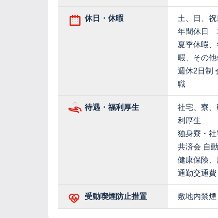
休日・休暇
土、日、祝
年間休日 1
夏季休暇、
暇、その他
週休2日制
職
待遇・福利厚生
社宅、寮、
利厚生
独身寮・社
共済会 自
健康保険、
通勤交通費
受動喫煙防止措置
敷地内禁煙