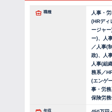
職種
人事・労
(HRデ
ージャー
ー)、人
／人事(
政)、人
人事(組
務系／H
(エンゲ
事・労務
保険労務
年収
450万円