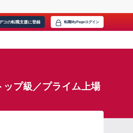
デコの転職支援に
登録
転職MyPage
ログイン
トップ級／プライム上場