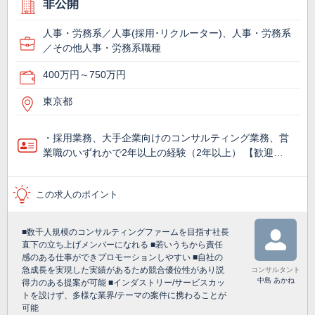
非公開
人事・労務系／人事(採用･リクルーター)、人事・労務系
／その他人事・労務系職種
400万円～750万円
東京都
・採用業務、大手企業向けのコンサルティング業務、営
業職のいずれかで2年以上の経験（2年以上） 【歓迎…
この求人のポイント
■数千人規模のコンサルティングファームを目指す社長
直下の立ち上げメンバーになれる ■若いうちから責任
感のある仕事ができプロモーションしやすい ■自社の
急成長を実現した実績があるため競合優位性があり説
コンサルタント
中島 あかね
得力のある提案が可能 ■インダストリー/サービスカッ
トを設けず、多様な業界/テーマの案件に携わることが
可能