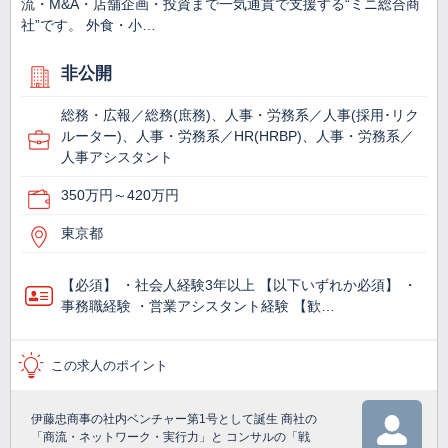
流・M&A・店舗企画・投資まで一気通貫で支援する“ミニ総合商
社”です。 外食・小…
非公開
総務・広報／総務(庶務)、人事・労務系／人事(採用･リク
ルーター)、人事・労務系／HR(HRBP)、人事・労務系／
人事アシスタント
350万円～420万円
東京都
【必須】 ・社会人経験3年以上 【以下いずれか必須】 ・
事務職経験 ・営業アシスタント経験 【歓…
この求人のポイント
伊藤忠商事の社内ベンチャー第1号として誕生 商社の
「商流・ネットワーク・実行力」と コンサルの「戦