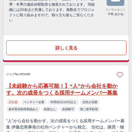
季・冬季の連続休暇取得も徹底されております。 同組
織には20名ほど所属しております。複数名でプロジェ
コンサルタント
中島 あかね
クトに取り組みますので、独り立ち後もご安心くださ
い
詳しく見る
ジョブNo.855488
【未経験から応募可能！】“人”から会社を動か
す。次の成長をつくる採用チームメンバー募集
正社員
ベンチャー企業
年間休日120日以上
女性が活躍
産休育休取得実績あり
転勤なし
未経験可
第二新卒歓迎
“人”から会社を動かす。次の成長をつくる採用チームメンバー募
集 伊藤忠商事発の社内ベンチャーから独立。 当社は、購買・物