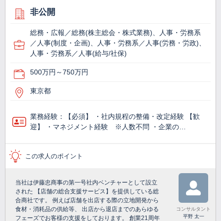
非公開
総務・広報／総務(株主総会・株式業務)、人事・労務系
／人事(制度・企画)、人事・労務系／人事(労務・労政)、
人事・労務系／人事(給与/社保)
500万円～750万円
東京都
業務経験：【必須】 ・社内規程の整備・改定経験 【歓
迎】 ・マネジメント経験 ※人数不問 ・企業の…
この求人のポイント
当社は伊藤忠商事の第一号社内ベンチャーとして設立
された 【店舗の総合支援サービス】を提供している総
合商社です。 例えば店舗を出店する際の立地開発から
食材・消耗品の供給等、 出店から退店までのあらゆる
コンサルタント
平野 太一
フェーズでお客様の支援をしております。 創業21周年