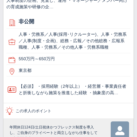
人事制度の企画、見直し、運用 ・マネージャー／メンバー向け
の育成施策や研修の企…
非公開
人事・労務系／人事(採用･リクルーター)、人事・労務系
／人事(制度・企画)、総務・広報／その他総務・広報系
職種、人事・労務系／その他人事・労務系職種
550万円～650万円
東京都
【必須】 ・採用経験（2年以上） ・経営層・事業責任者
と折衝しながら施策を推進した経験 ・抽象度の高…
この求人のポイント
年間休日124日/土日祝休かつフレックス制度を導入
し、ご自身のプライベートと両立しながら仕事をして