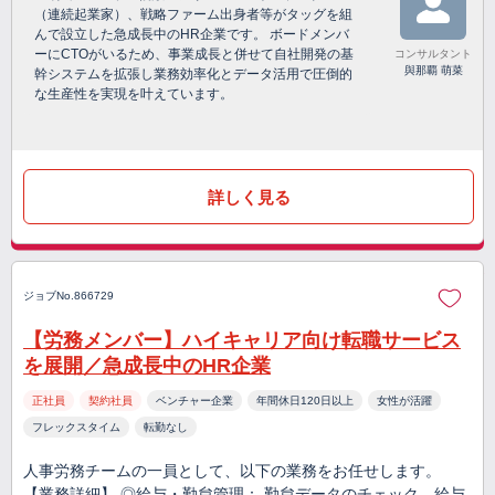
（連続起業家）、戦略ファーム出身者等がタッグを組
んで設立した急成長中のHR企業です。 ボードメンバ
ーにCTOがいるため、事業成長と併せて自社開発の基
コンサルタント
與那覇 萌菜
幹システムを拡張し業務効率化とデータ活用で圧倒的
な生産性を実現を叶えています。
詳しく見る
ジョブNo.866729
【労務メンバー】ハイキャリア向け転職サービス
を展開／急成長中のHR企業
正社員
契約社員
ベンチャー企業
年間休日120日以上
女性が活躍
フレックスタイム
転勤なし
人事労務チームの一員として、以下の業務をお任せします。
【業務詳細】 ◎給与・勤怠管理： 勤怠データのチェック、給与