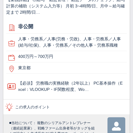
計算の補助（システム入力等） 月初 3~4時間/日、月中～給与確
定まで 2時間/日…
非公開
人事・労務系／人事(労務・労政)、人事・労務系／人事
(給与/社保)、人事・労務系／その他人事・労務系職種
400万円～700万円
東京都
【必須】 労務職の実務経験（2年以上） PC基本操作（E
xcel：VLOOKUP・IF関数程度、Wo…
この求人のポイント
■当社について： 複数のシリアルアントレプレナー
（連続起業家）、戦略ファーム出身者等がタッグを組