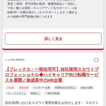
実現 ◇産休・育児休暇の取得・復職実績あり！安定し
て長く働ける環境 ＜キャリアアップをサポート＞ ☆未
経験OK！先輩社員がしっかりサポートします ☆働きな
がら経験や専門知識が身につきます
詳しく見る
ジョブNo.866053
【フレックス・一部在宅可】自社採用スカウトプ
ロフェッショナル◆ハイキャリア向け転職サービ
スを展開／急成長中のHR企業
正社員
契約社員
ベンチャー企業
年間休日120日以上
女性が活躍
フレックスタイム
転勤なし
一部在宅勤務
自社採用におけるスカウト運用全般をお任せします。 スカウト