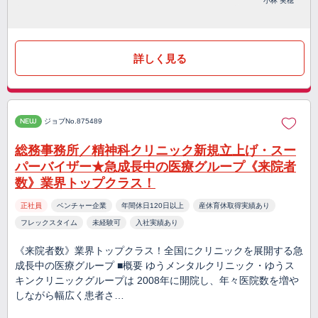
小林 実穂
詳しく見る
NEW
ジョブNo.875489
総務事務所／精神科クリニック新規立上げ・スー
パーバイザー★急成長中の医療グループ《来院者
数》業界トップクラス！
正社員
ベンチャー企業
年間休日120日以上
産休育休取得実績あり
フレックスタイム
未経験可
入社実績あり
《来院者数》業界トップクラス！全国にクリニックを展開する急
成長中の医療グループ ■概要 ゆうメンタルクリニック・ゆうス
キンクリニックグループは 2008年に開院し、年々医院数を増や
しながら幅広く患者さ…