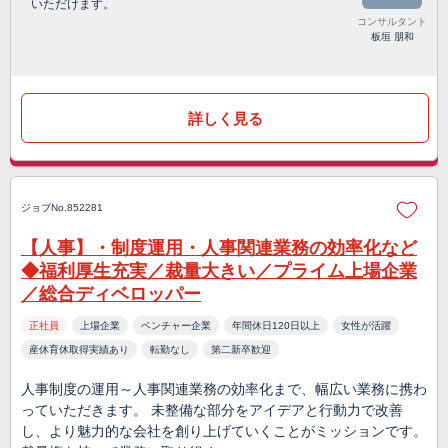
いただけます。
コンサルタント
板垣 朋和
詳しく見る
ジョブNo.852281
【人事】・制度運用・人事関連業務の効率化など
◆福利厚生充実／裁量大きい／プライム上場企業
／総合ディベロッパー
正社員
上場企業
ベンチャー企業
年間休日120日以上
女性が活躍
産休育休取得実績あり
転勤なし
第二新卒歓迎
人事制度の運用～人事関連業務の効率化まで、幅広い業務に携わ
っていただきます。 未整備な部分をアイデアと行動力で改善
し、より魅力的な会社を創り上げていくことがミッションです。