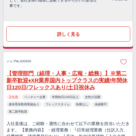
して、会社全体の成長に貢献できるやりがいのある仕
事です。
詳しく見る
ジョブNo.832820
【管理部門（経理・人事・広報・総務）】※第二
新卒歓迎♦XR業界国内トップクラスの実績/年間休
日120日/フレックスあり/土日祝休み
正社員
ベンチャー企業
年間休日120日以上
女性が活躍
産休育休取得実績あり
フレックスタイム
転勤なし
未経験可
第二新卒歓迎
入社直後は、ご経験・適性に合わせて以下の業務を担当いただき
ます。 【業務内容】 ・経理業務： └日常経理業務（仕訳入力、