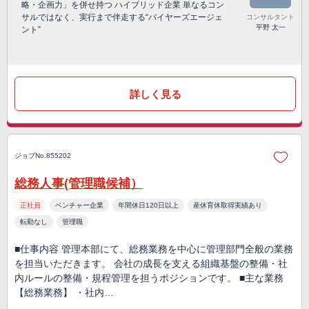
略・企画力」を併せ持つ ハイブリッド企業 単なるコン
サルではなく、実行まで伴走する“バイヤーズエージェ
コンサルタント
平野 太一
ント”
詳しく見る
ジョブNo.855202
総務人事(管理職候補）
正社員
ベンチャー企業
年間休日120日以上
産休育休取得実績あり
転勤なし
管理職
■仕事内容 管理本部にて、総務業務を中心に管理部門全般の業務
を担当いただきます。 会社の成長を支える組織基盤の整備・社
内ルールの整備・規程管理を担うポジションです。 ■主な業務
【総務業務】 ・社内…