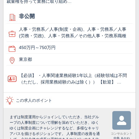
裁量権を持って業務に取り組め…
非公開
人事・労務系／人事(制度・企画)、人事・労務系／人事
(労務・労政)、人事・労務系／その他人事・労務系職種
450万円～750万円
東京都
【必須】 ・人事関連業務経験1年以上（経験領域は不問
（ただし、採用業務経験のみは除く）） 【歓迎】 …
この求人のポイント
まずは制度運用からジョインしていただき、当社グル
ープの人事制度について理解を深めていただき、ゆく
ゆくは制度企画にチャレンジするなど、多様なキャリ
アパスを描けるポジションです。 人事制度の改善を通
コンサルタント
中島 あかね