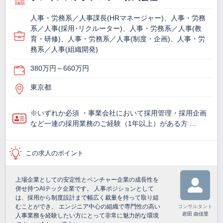
人事・労務系／人事課長(HRマネージャー)、人事・労務
系／人事(採用･リクルーター)、人事・労務系／人事(教
育・研修)、人事・労務系／人事(制度・企画)、人事・労
務系／人事(組織開発)
380万円～660万円
東京都
※いずれか必須 ・事業会社において採⽤管理・採⽤企画
など⼀連の採⽤業務のご経験（1年以上）がある⽅ …
この求人のポイント
上場企業としての安定性とベンチャー企業の成長性を
併せ持つAIテック企業です。 人事ポジションとして
は、採用から制度設計まで幅広く裁量を持って取り組
むことができ、 エンジニア中心の組織で専門性の高い
コンサルタント
岩田 由佳里
人事業務を経験したい方にとって非常に魅力的な環境