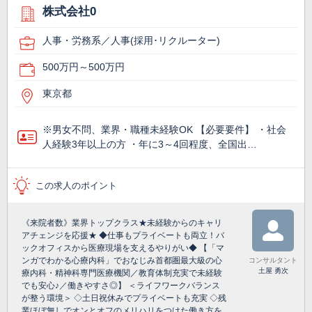
株式会社0
人事・労務系／人事(採用･リクルーター)
500万円～500万円
東京都
※男女不問、業界・職種未経験OK 【必要要件】 ・社会
人経験3年以上の方 ・年に3～4回程度、全国出…
この求人のポイント
《来院者数》業界トップクラス★未経験からのキャリ
アチェンジを応援★ ◆仕事もプライベートも両立！バ
ックオフィスから医療現場を支えるやりがい◆ 【「マ
ンガでわかる心療内科」でおなじみ首都圏最大級の心
コンサルタント
土屋 勇次
療内科・精神科専門医療機関／教育体制充実で未経験
でも安心♪／働きやすさ◎】 ＜ライフワークバランス
が整う環境＞ ◇土日祝休みでプライベートも充実 ◇残
業ほぼ無しでオンとオフのメリハリをつけた働き方を