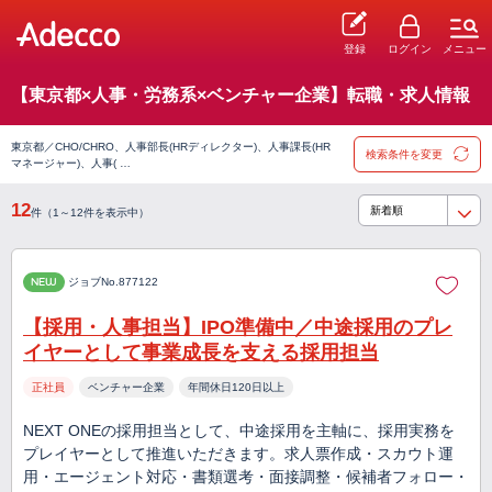
登録
ログイン
メニュー
【東京都×人事・労務系×ベンチャー企業】転職・求人情報
東京都／CHO/CHRO、人事部長(HRディレクター)、人事課長(HR
検索条件を変更
マネージャー)、人事( …
12
件（1～12件を表示中）
NEW
ジョブNo.877122
【採用・人事担当】IPO準備中／中途採用のプレ
イヤーとして事業成長を支える採用担当
正社員
ベンチャー企業
年間休日120日以上
NEXT ONEの採用担当として、中途採用を主軸に、採用実務を
プレイヤーとして推進いただきます。求人票作成・スカウト運
用・エージェント対応・書類選考・面接調整・候補者フォロー・