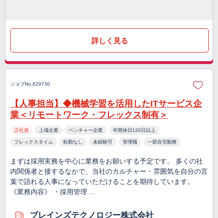
詳しく見る
ジョブNo.629730
【人事担当】◆機械学習を活用したITサービス企
業＜リモートワーク・フレックス制有＞
正社員
上場企業
ベンチャー企業
年間休日120日以上
フレックスタイム
転勤なし
未経験可
管理職
一部在宅勤務
まずは採用実務を中心に業務をお願いする予定です。 多くの社
内関係者と接するなかで、当社のカルチャー・雰囲気を自分の言
葉で語れる人事になっていただけることを期待しています。
《業務内容》 ・採⽤管理 …
ブレインズテクノロジー株式会社