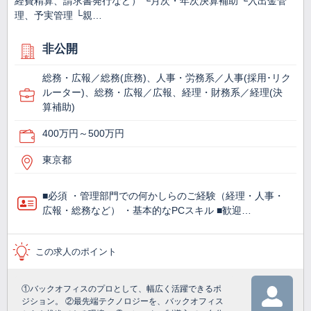
経費精算、請求書発行など） └月次・年次決算補助 └入出金管
理、予実管理 └親…
非公開
総務・広報／総務(庶務)、人事・労務系／人事(採用･リク
ルーター)、総務・広報／広報、経理・財務系／経理(決
算補助)
400万円～500万円
東京都
■必須 ・管理部門での何かしらのご経験（経理・人事・
広報・総務など） ・基本的なPCスキル ■歓迎…
この求人のポイント
①バックオフィスのプロとして、幅広く活躍できるポ
ジション。 ②最先端テクノロジーを、バックオフィス