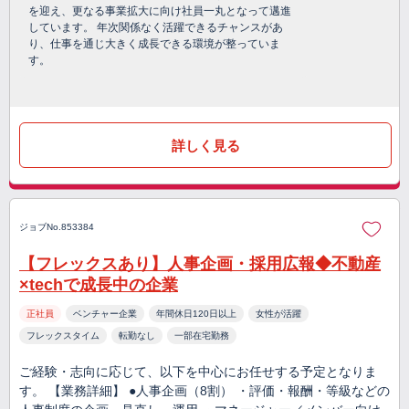
を迎え、更なる事業拡大に向け社員一丸となって邁進
しています。 年次関係なく活躍できるチャンスがあ
り、仕事を通じ大きく成長できる環境が整っていま
す。
詳しく見る
ジョブNo.853384
【フレックスあり】人事企画・採用広報◆不動産
×techで成長中の企業
正社員
ベンチャー企業
年間休日120日以上
女性が活躍
フレックスタイム
転勤なし
一部在宅勤務
ご経験・志向に応じて、以下を中心にお任せする予定となりま
す。 【業務詳細】 ●人事企画（8割） ・評価・報酬・等級などの