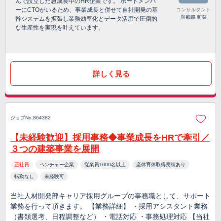
んで設立した急成長中のHR企業です。 ボードメンバ
ーにCTOがいるため、事業成長と併せて自社開発の基
コンサルタント
與那覇 萌菜
幹システムを拡張し業務効率化とデータ活用で圧倒的
な生産性を実現を叶えています。
詳しく見る
ジョブNo.864382
【未経験歓迎】採用事務◆事業成長をHRで牽引／
３つの建築事業を展開
正社員
ベンチャー企業
従業員1000名以上
産休育休取得実績あり
転勤なし
未経験可
当社人材開発部キャリア採用グループの事務職として、サポート
業務を行って頂きます。 【業務詳細】 ・採用アシスタント業務
（書類選考、日程調整など） ・電話対応 ・事務処理対応 【当社