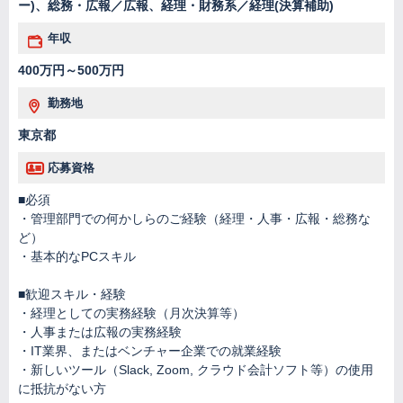
ー)、総務・広報／広報、経理・財務系／経理(決算補助)
年収
400万円～500万円
勤務地
東京都
応募資格
■必須
・管理部門での何かしらのご経験（経理・人事・広報・総務な
ど）
・基本的なPCスキル
■歓迎スキル・経験
・経理としての実務経験（月次決算等）
・人事または広報の実務経験
・IT業界、またはベンチャー企業での就業経験
・新しいツール（Slack, Zoom, クラウド会計ソフト等）の使用
に抵抗がない方