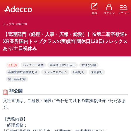
登録
ログイン
メニュー
ジョブNo.832820
【管理部門（経理・人事・広報・総務）】※第二新卒歓迎♦
XR業界国内トップクラスの実績/年間休日120日/フレックス
あり/土日祝休み
正社員
ベンチャー企業
年間休日120日以上
女性が活躍
産休育休取得実績あり
フレックスタイム
転勤なし
未経験可
第二新卒歓迎
非公開
入社直後は、ご経験・適性に合わせて以下の業務を担当いただきま
す。
【業務内容】
・経理業務：