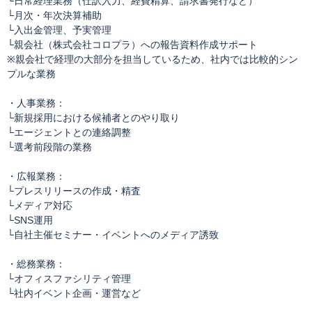
└日常経理業務（仕訳入力、経費精算、請求書発行など）
└月次・年次決算補助
└入出金管理、予実管理
└親会社（株式会社コロプラ）への報告資料作成サポート
※親会社で経理の大部分を担当しているため、社内では比較的シン
プルな業務
・人事業務：
└新規採用における候補者とのやり取り
└エージェントとの連絡調整
└選考前段階の業務
・広報業務：
└プレスリリースの作成・精査
└メディア対応
└SNS運用
└自社主催セミナー・イベントへのメディア誘致
・総務業務：
└オフィスファシリティ管理
└社内イベント企画・運営など