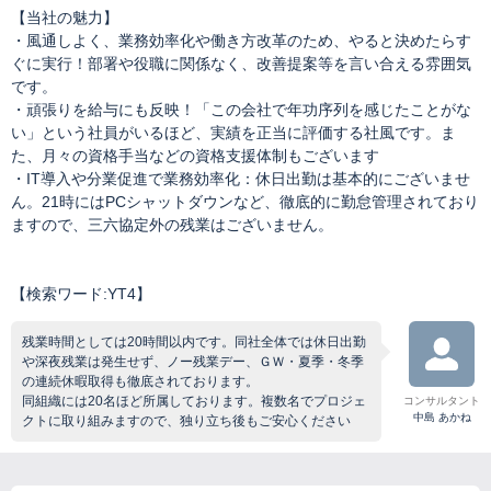
【当社の魅力】
・風通しよく、業務効率化や働き方改革のため、やると決めたらす
ぐに実行！部署や役職に関係なく、改善提案等を言い合える雰囲気
です。
・頑張りを給与にも反映！「この会社で年功序列を感じたことがな
い」という社員がいるほど、実績を正当に評価する社風です。ま
た、月々の資格手当などの資格支援体制もございます
・IT導入や分業促進で業務効率化：休日出勤は基本的にございませ
ん。21時にはPCシャットダウンなど、徹底的に勤怠管理されており
ますので、三六協定外の残業はございません。
【検索ワード:YT4】
残業時間としては20時間以内です。同社全体では休日出勤
や深夜残業は発生せず、ノー残業デー、ＧＷ・夏季・冬季
の連続休暇取得も徹底されております。
同組織には20名ほど所属しております。複数名でプロジェ
コンサルタント
中島 あかね
クトに取り組みますので、独り立ち後もご安心ください