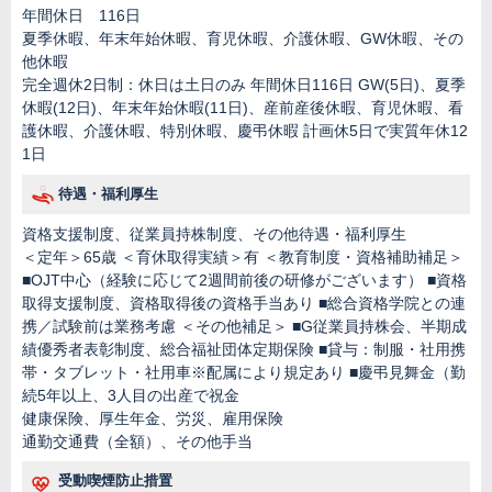
年間休日 116日
夏季休暇、年末年始休暇、育児休暇、介護休暇、GW休暇、その
他休暇
完全週休2日制：休日は土日のみ 年間休日116日 GW(5日)、夏季
休暇(12日)、年末年始休暇(11日)、産前産後休暇、育児休暇、看
護休暇、介護休暇、特別休暇、慶弔休暇 計画休5日で実質年休12
1日
待遇・福利厚生
資格支援制度、従業員持株制度、その他待遇・福利厚生
＜定年＞65歳 ＜育休取得実績＞有 ＜教育制度・資格補助補足＞
■OJT中心（経験に応じて2週間前後の研修がございます） ■資格
取得支援制度、資格取得後の資格手当あり ■総合資格学院との連
携／試験前は業務考慮 ＜その他補足＞ ■G従業員持株会、半期成
績優秀者表彰制度、総合福祉団体定期保険 ■貸与：制服・社用携
帯・タブレット・社用車※配属により規定あり ■慶弔見舞金（勤
続5年以上、3人目の出産で祝金
健康保険、厚生年金、労災、雇用保険
通勤交通費（全額）、その他手当
受動喫煙防止措置