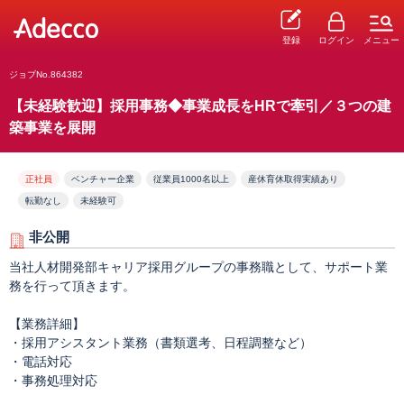
登録
ログイン
メニュー
ジョブNo.864382
【未経験歓迎】採用事務◆事業成長をHRで牽引／３つの建
築事業を展開
正社員
ベンチャー企業
従業員1000名以上
産休育休取得実績あり
転勤なし
未経験可
非公開
当社人材開発部キャリア採用グループの事務職として、サポート業
務を行って頂きます。
【業務詳細】
・採用アシスタント業務（書類選考、日程調整など）
・電話対応
・事務処理対応