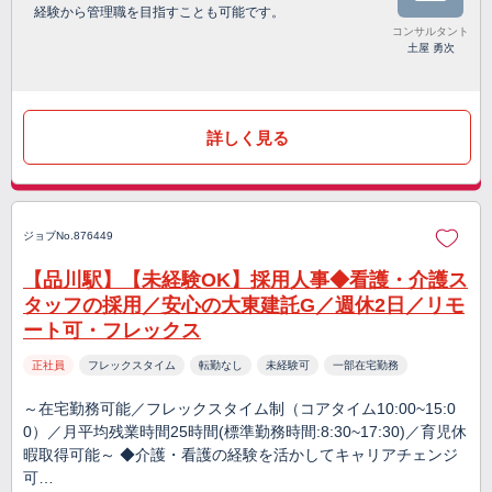
経験から管理職を目指すことも可能です。
コンサルタント
土屋 勇次
詳しく見る
ジョブNo.876449
【品川駅】【未経験OK】採用人事◆看護・介護ス
タッフの採用／安心の大東建託G／週休2日／リモ
ート可・フレックス
正社員
フレックスタイム
転勤なし
未経験可
一部在宅勤務
～在宅勤務可能／フレックスタイム制（コアタイム10:00~15:0
0）／月平均残業時間25時間(標準勤務時間:8:30~17:30)／育児休
暇取得可能～ ◆介護・看護の経験を活かしてキャリアチェンジ
可…