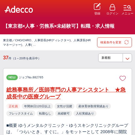
登録
ログイン
メニュー
【東京都×人事・労務系×未経験可】転職・求人情報
東京都／CHO/CHRO、人事部長(HRディレクター)、人事課長(HR
検索条件を変更
マネージャー)、人事( …
37
件（1～20件を表示中）
NEW
ジョブNo.882765
総務事務所／医師専門の人事アシスタント ★急
成長中の医療グループ
正社員
年間休日120日以上
女性が活躍
産休育休取得実績あり
フレックスタイム
転勤なし
未経験可
入社実績あり
■概要 ゆうメンタルクリニック・ゆうスキンクリニックグループ
は、「つらいとき、すぐに。」をモットーとして 2008年に開院