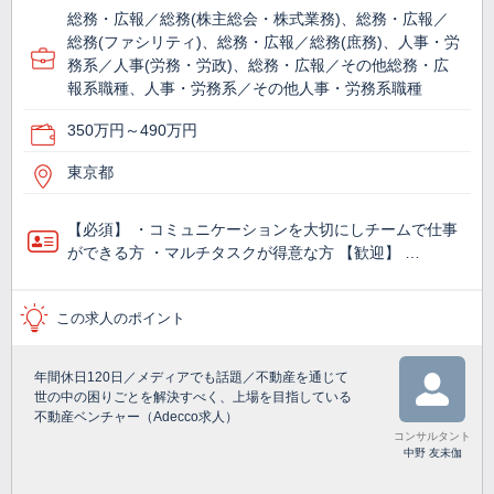
総務・広報／総務(株主総会・株式業務)、総務・広報／
総務(ファシリティ)、総務・広報／総務(庶務)、人事・労
務系／人事(労務・労政)、総務・広報／その他総務・広
報系職種、人事・労務系／その他人事・労務系職種
350万円～490万円
東京都
【必須】 ・コミュニケーションを大切にしチームで仕事
ができる方 ・マルチタスクが得意な方 【歓迎】 …
この求人のポイント
年間休日120日／メディアでも話題／不動産を通じて
世の中の困りごとを解決すべく、上場を目指している
不動産ベンチャー（Adecco求人）
コンサルタント
中野 友未伽