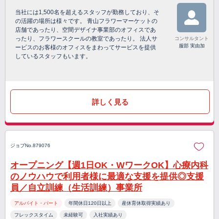
当社には1,500名を超えるスタッフが勤務しており、そ
の活躍の場所は様々です。 青山フラワーマーケットの
店舗であったり、空間デザイナ事業部のオフィスであ
ったり、フラワースクールの教室であったり。 法人サ
コンサルタント
服部 実由加
ービスのお客様のオフィスをまわってサービスを提供
しているスタッフもいます。
詳しく見る
ジョブNo.879076
オープニング【週1日OK・WワークOK】心療内科
のノウハウで利用者様に最適な支援を提供◎支援
員／自立訓練（生活訓練）事業所
アルバイト・パート
年間休日120日以上
産休育休取得実績あり
フレックスタイム
未経験可
入社実績あり