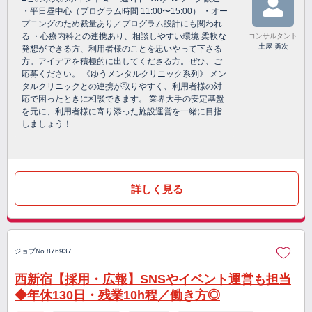
・平日昼中心（プログラム時間 11:00〜15:00） ・オー
プニングのため裁量あり／プログラム設計にも関われ
る ・心療内科との連携あり、相談しやすい環境 柔軟な
コンサルタント
土屋 勇次
発想ができる方、利用者様のことを思いやって下さる
方。アイデアを積極的に出してくださる方。ぜひ、ご
応募ください。 《ゆうメンタルクリニック系列》 メン
タルクリニックとの連携が取りやすく、利用者様の対
応で困ったときに相談できます。 業界大手の安定基盤
を元に、利用者様に寄り添った施設運営を一緒に目指
しましょう！
詳しく見る
ジョブNo.876937
西新宿【採用・広報】SNSやイベント運営も担当
◆年休130日・残業10h程／働き方◎