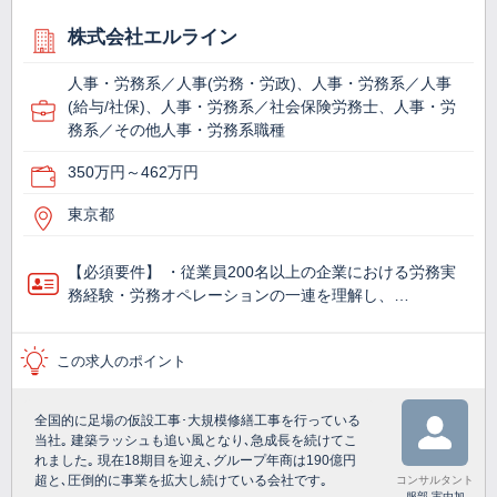
株式会社エルライン
人事・労務系／人事(労務・労政)、人事・労務系／人事
(給与/社保)、人事・労務系／社会保険労務士、人事・労
務系／その他人事・労務系職種
350万円～462万円
東京都
【必須要件】 ・従業員200名以上の企業における労務実
務経験​ ・労務オペレーションの一連を理解し、…
この求人のポイント
全国的に足場の仮設工事･大規模修繕工事を行っている
当社｡ 建築ラッシュも追い風となり､急成長を続けてこ
れました｡ 現在18期目を迎え､グループ年商は190億円
超と､圧倒的に事業を拡大し続けている会社です｡
コンサルタント
服部 実由加