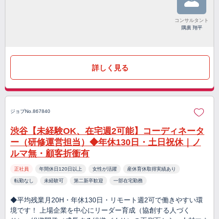
コンサルタント
隅廣 翔平
詳しく見る
ジョブNo.867840
渋谷【未経験OK、在宅週2可能】コーディネータ
ー（研修運営担当）◆年休130日・土日祝休｜ノ
ルマ無・顧客折衝有
正社員
年間休日120日以上
女性が活躍
産休育休取得実績あり
転勤なし
未経験可
第二新卒歓迎
一部在宅勤務
◆平均残業月20H・年休130日・リモート週2可で働きやすい環
境です！ 上場企業を中心にリーダー育成（協創する人づく