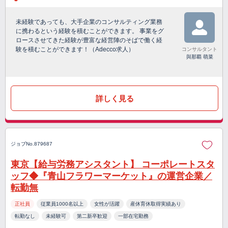
未経験であっても、大手企業のコンサルティング業務
に携わるという経験を積むことができます。 事業をグ
ロースさせてきた経験が豊富な経営陣のそばで働く経
験を積むことができます！（Adecco求人）
コンサルタント
與那覇 萌菜
詳しく見る
ジョブNo.879687
東京【給与労務アシスタント】 コーポレートスタ
ッフ◆『青山フラワーマーケット』の運営企業／
転勤無
正社員
従業員1000名以上
女性が活躍
産休育休取得実績あり
転勤なし
未経験可
第二新卒歓迎
一部在宅勤務