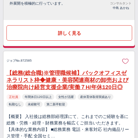
外展開を積極的に行っています。
コンサルタント
中島 あかね
詳しく見る
ジョブNo.872585
【総務(総合職)※管理職候補】バックオフィスゼ
ネラリスト枠◆健康・美容関連商材の卸売および
治療院向け経営支援企業/実働７H/年休120日◎
正社員
年間休日120日以上
女性が活躍
産休育休取得実績あり
転勤なし
未経験可
第二新卒歓迎
【概要】 入社後は総務部経理課にて、これまでのご経験を基に
総務・労務・経理・財務業務を幅広くご担当いただきます。
【具体的な業務内容】 ■総務業務 電話・来客対応 社内備品リー
ス管理・手配 全国セミ…