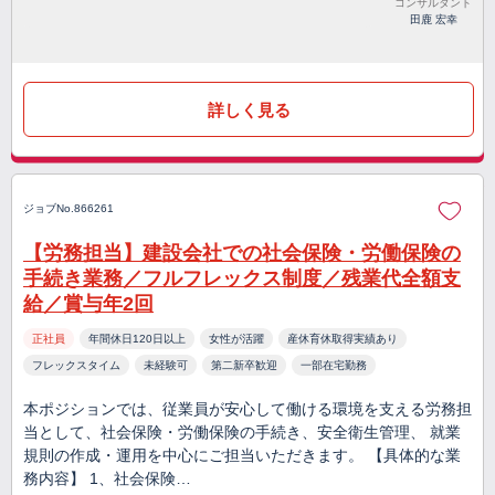
コンサルタント
田鹿 宏幸
詳しく見る
ジョブNo.866261
【労務担当】建設会社での社会保険・労働保険の
手続き業務／フルフレックス制度／残業代全額支
給／賞与年2回
正社員
年間休日120日以上
女性が活躍
産休育休取得実績あり
フレックスタイム
未経験可
第二新卒歓迎
一部在宅勤務
本ポジションでは、従業員が安心して働ける環境を支える労務担
当として、社会保険・労働保険の手続き、安全衛生管理、 就業
規則の作成・運用を中心にご担当いただきます。 【具体的な業
務内容】 1、社会保険…