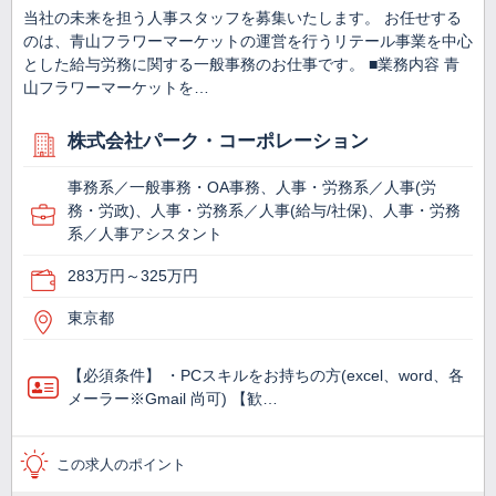
当社の未来を担う人事スタッフを募集いたします。 お任せする
のは、青山フラワーマーケットの運営を行うリテール事業を中心
とした給与労務に関する一般事務のお仕事です。 ■業務内容 青
山フラワーマーケットを…
株式会社パーク・コーポレーション
事務系／一般事務・OA事務、人事・労務系／人事(労
務・労政)、人事・労務系／人事(給与/社保)、人事・労務
系／人事アシスタント
283万円～325万円
東京都
【必須条件】 ・PCスキルをお持ちの方(excel、word、各
メーラー※Gmail 尚可) 【歓…
この求人のポイント