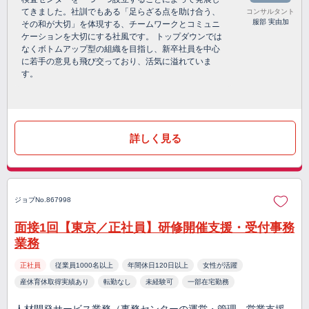
てきました。社訓でもある「足らざる点を助け合う、
コンサルタント
服部 実由加
その和が大切」を体現する、チームワークとコミュニ
ケーションを大切にする社風です。 トップダウンでは
なくボトムアップ型の組織を目指し、新卒社員を中心
に若手の意見も飛び交っており、活気に溢れていま
す。
詳しく見る
ジョブNo.867998
面接1回【東京／正社員】研修開催支援・受付事務
業務
正社員
従業員1000名以上
年間休日120日以上
女性が活躍
産休育休取得実績あり
転勤なし
未経験可
一部在宅勤務