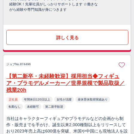
経験OK！先輩社員がしっかりサポートします ☆働きな
がら経験や専門知識が身につきます
詳しく見る
ジョブNo.874496
【第二新卒・未経験歓迎】採用担当◆フィギュ
ア・プラモデルメーカー／世界規模で製品取扱／
残業20h
正社員
年間休日120日以上
女性が活躍
産休育休取得実績あり
転勤なし
未経験可
第二新卒歓迎
当社はキャラクターフィギュアやプラモデルなどの企画から制
作・販売までを手がけ、誕生以来2,000種類以上をリリースして
おり2023年売上高は600億を突破、米国や中国にも現地法人を設