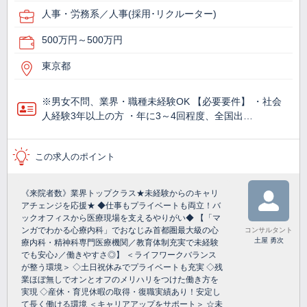
人事・労務系／人事(採用･リクルーター)
500万円～500万円
東京都
※男女不問、業界・職種未経験OK 【必要要件】 ・社会
人経験3年以上の方 ・年に3～4回程度、全国出…
この求人のポイント
《来院者数》業界トップクラス★未経験からのキャリ
アチェンジを応援★ ◆仕事もプライベートも両立！バ
ックオフィスから医療現場を支えるやりがい◆ 【「マ
ンガでわかる心療内科」でおなじみ首都圏最大級の心
コンサルタント
土屋 勇次
療内科・精神科専門医療機関／教育体制充実で未経験
でも安心♪／働きやすさ◎】 ＜ライフワークバランス
が整う環境＞ ◇土日祝休みでプライベートも充実 ◇残
業ほぼ無しでオンとオフのメリハリをつけた働き方を
実現 ◇産休・育児休暇の取得・復職実績あり！安定し
て長く働ける環境 ＜キャリアアップをサポート＞ ☆未