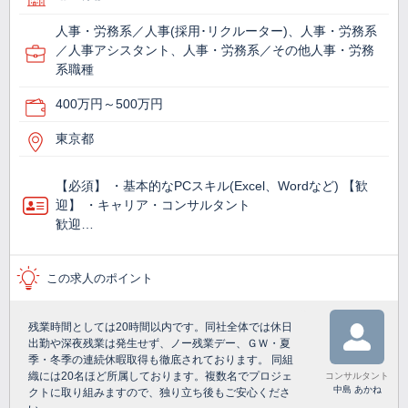
人事・労務系／人事(採用･リクルーター)、人事・労務系
／人事アシスタント、人事・労務系／その他人事・労務
系職種
400万円～500万円
東京都
【必須】 ・基本的なPCスキル(Excel、Wordなど) 【歓
迎】 ・キャリア・コンサルタント
歓迎…
この求人のポイント
残業時間としては20時間以内です。同社全体では休日
出勤や深夜残業は発生せず、ノー残業デー、ＧＷ・夏
季・冬季の連続休暇取得も徹底されております。 同組
織には20名ほど所属しております。複数名でプロジェ
コンサルタント
中島 あかね
クトに取り組みますので、独り立ち後もご安心くださ