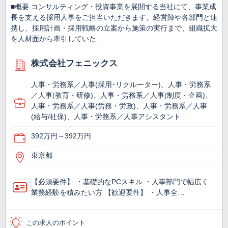
■概要 コンサルティング・投資事業を展開する当社にて、事業成
長を支える採用人事をご担当いただきます。経営陣や各部門と連
携し、採用計画・採用戦略の立案から施策の実行まで、組織拡大
を人材面から牽引していた…
株式会社フェニックス
人事・労務系／人事(採用･リクルーター)、人事・労務系
／人事(教育・研修)、人事・労務系／人事(制度・企画)、
人事・労務系／人事(労務・労政)、人事・労務系／人事
(給与/社保)、人事・労務系／人事アシスタント
392万円～392万円
東京都
【必須要件】 ・基礎的なPCスキル ・人事部門で幅広く
業務経験を積みたい方 【歓迎要件】 ・人事全…
この求人のポイント