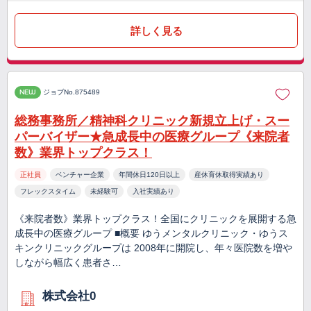
詳しく見る
NEW
ジョブNo.875489
総務事務所／精神科クリニック新規立上げ・スー
パーバイザー★急成長中の医療グループ《来院者
数》業界トップクラス！
正社員
ベンチャー企業
年間休日120日以上
産休育休取得実績あり
フレックスタイム
未経験可
入社実績あり
《来院者数》業界トップクラス！全国にクリニックを展開する急
成長中の医療グループ ■概要 ゆうメンタルクリニック・ゆうス
キンクリニックグループは 2008年に開院し、年々医院数を増や
しながら幅広く患者さ…
株式会社0