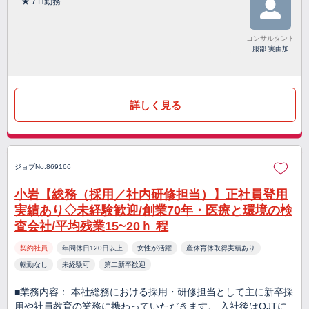
★７H勤務
コンサルタント
服部 実由加
詳しく見る
ジョブNo.869166
小岩【総務（採用／社内研修担当）】正社員登用
実績あり◇未経験歓迎/創業70年・医療と環境の検
査会社/平均残業15~20ｈ 程
契約社員
年間休日120日以上
女性が活躍
産休育休取得実績あり
転勤なし
未経験可
第二新卒歓迎
■業務内容： 本社総務における採用・研修担当として主に新卒採
用や社員教育の業務に携わっていただきます。 入社後はOJTに