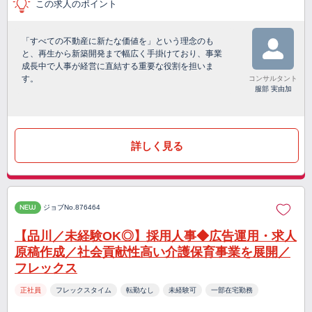
この求人のポイント
「すべての不動産に新たな価値を」という理念のも
と、再生から新築開発まで幅広く手掛けており、事業
成長中で人事が経営に直結する重要な役割を担いま
す。
コンサルタント
服部 実由加
詳しく見る
NEW
ジョブNo.876464
【品川／未経験OK◎】採用人事◆広告運用・求人
原稿作成／社会貢献性高い介護保育事業を展開／
フレックス
正社員
フレックスタイム
転勤なし
未経験可
一部在宅勤務