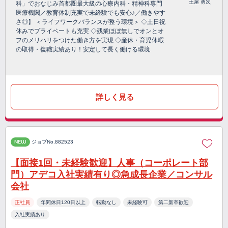
土屋 勇次
科」でおなじみ首都圏最大級の心療内科・精神科専門
医療機関／教育体制充実で未経験でも安心♪／働きやす
さ◎】 ＜ライフワークバランスが整う環境＞ ◇土日祝
休みでプライベートも充実 ◇残業ほぼ無しでオンとオ
フのメリハリをつけた働き方を実現 ◇産休・育児休暇
の取得・復職実績あり！安定して長く働ける環境
詳しく見る
NEW
ジョブNo.882523
【面接1回・未経験歓迎】人事（コーポレート部
門）アデコ入社実績有り◎急成長企業／コンサル
会社
正社員
年間休日120日以上
転勤なし
未経験可
第二新卒歓迎
入社実績あり