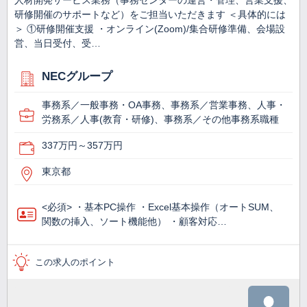
人材開発サービス業務（事務センターの運営・管理、営業支援、
研修開催のサポートなど）をご担当いただきます ＜具体的には
＞ ①研修開催支援 ・オンライン(Zoom)/集合研修準備、会場設
営、当日受付、受…
NECグループ
事務系／一般事務・OA事務、事務系／営業事務、人事・
労務系／人事(教育・研修)、事務系／その他事務系職種
337万円～357万円
東京都
<必須> ・基本PC操作 ・Excel基本操作（オートSUM、
関数の挿入、ソート機能他） ・顧客対応…
この求人のポイント