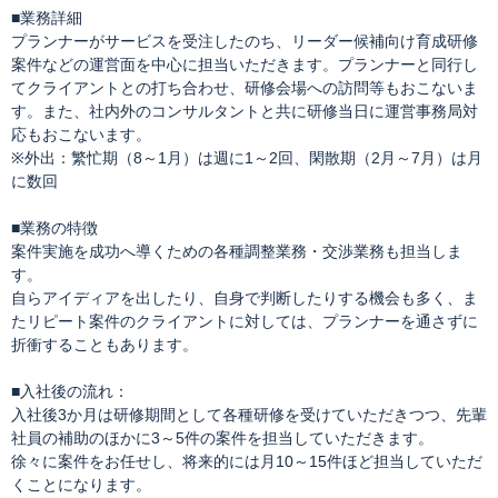
■業務詳細
プランナーがサービスを受注したのち、リーダー候補向け育成研修
案件などの運営面を中心に担当いただきます。プランナーと同行し
てクライアントとの打ち合わせ、研修会場への訪問等もおこないま
す。また、社内外のコンサルタントと共に研修当日に運営事務局対
応もおこないます。
※外出：繁忙期（8～1月）は週に1～2回、閑散期（2月～7月）は月
に数回
■業務の特徴
案件実施を成功へ導くための各種調整業務・交渉業務も担当しま
す。
自らアイディアを出したり、自身で判断したりする機会も多く、ま
たリピート案件のクライアントに対しては、プランナーを通さずに
折衝することもあります。
■入社後の流れ：
入社後3か月は研修期間として各種研修を受けていただきつつ、先輩
社員の補助のほかに3～5件の案件を担当していただきます。
徐々に案件をお任せし、将来的には月10～15件ほど担当していただ
くことになります。