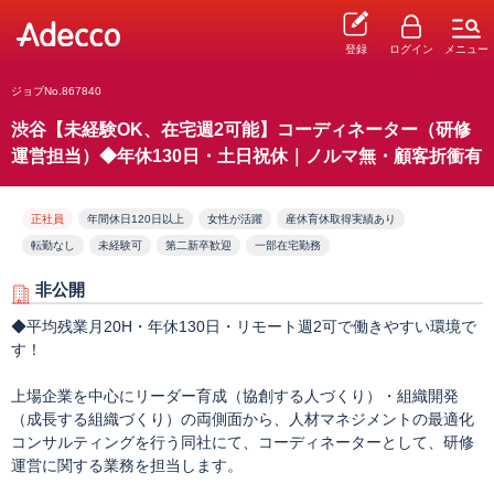
登録
ログイン
メニュー
ジョブNo.867840
渋谷【未経験OK、在宅週2可能】コーディネーター（研修
運営担当）◆年休130日・土日祝休｜ノルマ無・顧客折衝有
正社員
年間休日120日以上
女性が活躍
産休育休取得実績あり
転勤なし
未経験可
第二新卒歓迎
一部在宅勤務
非公開
◆平均残業月20H・年休130日・リモート週2可で働きやすい環境で
す！
上場企業を中心にリーダー育成（協創する人づくり）・組織開発
（成長する組織づくり）の両側面から、人材マネジメントの最適化
コンサルティングを行う同社にて、コーディネーターとして、研修
運営に関する業務を担当します。