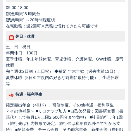
09:00-18:00
[実働時間]8 時間分
[残業時間] ～20時間程度/月
在宅勤務：週2回可※業務に慣れてきたら可能です
休日・休暇
土、日、祝日
年間休日 130日
夏季休暇、年末年始休暇、育児休暇、介護休暇、GW休暇、慶弔
休暇
完全週休2日制（土日祝） ◆補足 年末年始（過去実績13日）、
夏季休暇（5日※年度内の好きな時期に取得可能）、生理休暇
等
待遇・福利厚生
確定拠出年金（401K）、研修制度、その他待遇・福利厚生
＜その他補足＞ ■リロクラブ加入 ■自己啓発費：図書研究費（書
籍代として毎月1人上限2,500円分まで負担） ■社員旅行：年1回
（旅行先は社内投票で決定。旅行代は私用費以外全て社から支
給） ■懇親会費：チーム会費、その他忘年会、新年会等（費用は