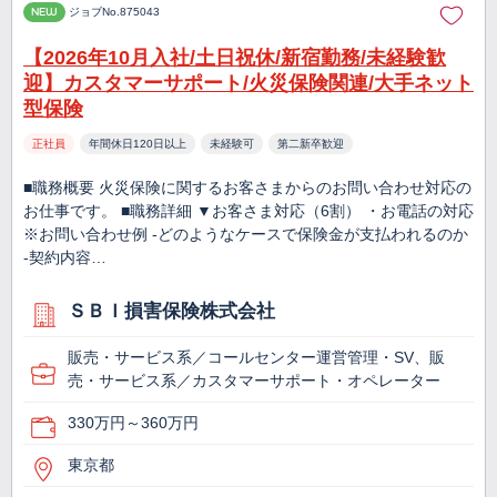
NEW
ジョブNo.875043
【2026年10月入社/土日祝休/新宿勤務/未経験歓
迎】カスタマーサポート/火災保険関連/大手ネット
型保険
正社員
年間休日120日以上
未経験可
第二新卒歓迎
■職務概要 火災保険に関するお客さまからのお問い合わせ対応の
お仕事です。 ■職務詳細 ▼お客さま対応（6割） ・お電話の対応
※お問い合わせ例 -どのようなケースで保険金が支払われるのか
-契約内容…
ＳＢＩ損害保険株式会社
販売・サービス系／コールセンター運営管理・SV、販
売・サービス系／カスタマーサポート・オペレーター
330万円～360万円
東京都