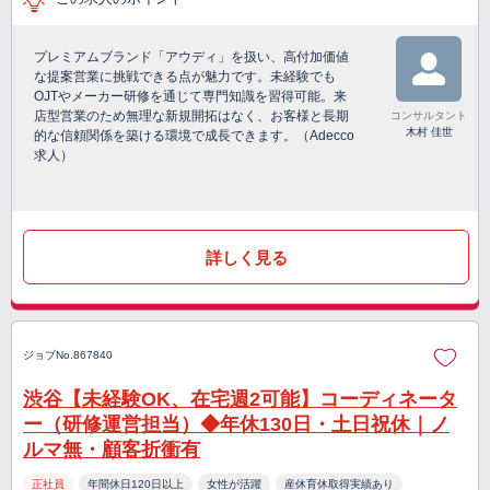
プレミアムブランド「アウディ」を扱い、高付加価値
な提案営業に挑戦できる点が魅力です。未経験でも
OJTやメーカー研修を通じて専門知識を習得可能。来
店型営業のため無理な新規開拓はなく、お客様と長期
コンサルタント
木村 佳世
的な信頼関係を築ける環境で成長できます。（Adecco
求人）
詳しく見る
ジョブNo.867840
渋谷【未経験OK、在宅週2可能】コーディネータ
ー（研修運営担当）◆年休130日・土日祝休｜ノ
ルマ無・顧客折衝有
正社員
年間休日120日以上
女性が活躍
産休育休取得実績あり