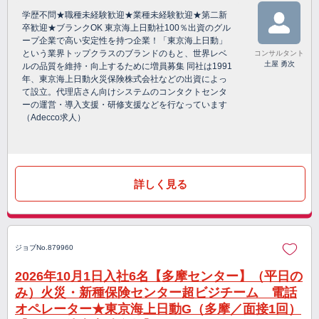
学歴不問★職種未経験歓迎★業種未経験歓迎★第二新
卒歓迎★ブランクOK 東京海上日動社100％出資のグル
ープ企業で高い安定性を持つ企業！「東京海上日動」
という業界トップクラスのブランドのもと、世界レベ
コンサルタント
土屋 勇次
ルの品質を維持・向上するために増員募集 同社は1991
年、東京海上日動火災保険株式会社などの出資によっ
て設立。代理店さん向けシステムのコンタクトセンタ
ーの運営・導入支援・研修支援などを行なっています
（Adecco求人）
詳しく見る
ジョブNo.879960
2026年10月1日入社6名【多摩センター】（平日の
み）火災・新種保険センター超ビジチーム 電話
オペレーター★東京海上日動G（多摩／面接1回）