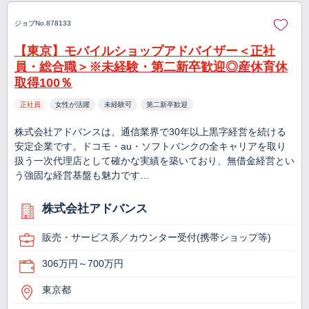
ジョブNo.878133
【東京】モバイルショップアドバイザー＜正社
員・総合職＞※未経験・第二新卒歓迎◎産休育休
取得100％
正社員
女性が活躍
未経験可
第二新卒歓迎
株式会社アドバンスは、通信業界で30年以上黒字経営を続ける
安定企業です。ドコモ・au・ソフトバンクの全キャリアを取り
扱う一次代理店として確かな実績を築いており、無借金経営とい
う強固な経営基盤も魅力です…
株式会社アドバンス
販売・サービス系／カウンター受付(携帯ショップ等)
306万円～700万円
東京都