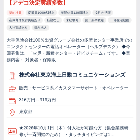
【アデコ決定実績多数】
契約社員
従業員1000名以上
年間休日120日以上
女性が活躍
産休育休取得実績あり
転勤なし
未経験可
第二新卒歓迎
一部在宅勤務
入社実績あり
独占求人
大手保険会社100％出資グループ会社の多摩センター事業所での
コンタクトセンターの電話オペレーター（ヘルプデスク） ◆今
回募集は、「火災・新種センター・超ビジチーム」です。 ◆業
務内容： 対象者：保険販…
株式会社東京海上日動コミュニケーションズ
販売・サービス系／カスタマーサポート・オペレーター
316万円～316万円
東京都
★2026年10月1日（木）付入社が可能な方（集合業務研
修が一斉開始のため） ・タッチタイピングは1…