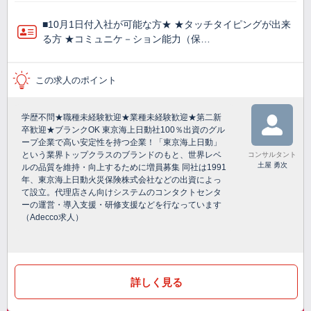
■10月1日付入社が可能な方★ ★タッチタイピングが出来
る方 ★コミュニケ－ション能力（保…
この求人のポイント
学歴不問★職種未経験歓迎★業種未経験歓迎★第二新
卒歓迎★ブランクOK 東京海上日動社100％出資のグル
ープ企業で高い安定性を持つ企業！「東京海上日動」
という業界トップクラスのブランドのもと、世界レベ
コンサルタント
土屋 勇次
ルの品質を維持・向上するために増員募集 同社は1991
年、東京海上日動火災保険株式会社などの出資によっ
て設立。代理店さん向けシステムのコンタクトセンタ
ーの運営・導入支援・研修支援などを行なっています
（Adecco求人）
詳しく見る