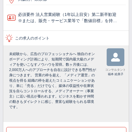
必須要件 法人営業経験（1年以上目安）第二新卒歓迎
※または、販売・サービス業等で「数値目標」を持…
この求人のポイント
未経験から、広告のプロフェッショナルへ 独自のオン
ボーディング計画により、短期間で国内最大級のメデ
ィアを使いこなすノウハウを習得。数ヶ月後には、
2,000万人へのアプローチを自在に設計できる専門性が
コンサルタント
福本 絵美子
身につきます。 営業の枠を超え、「メディア運営」の
視点を得る 組織の枠を超えたコミュニケーションがあ
り、単に「売る」だけでなく、媒体の収益性や在庫状
況を自らコントロールする、メディアオーナー（事業
主）に近い視点が養われます。ビジネスを動かす仲間
の動きもダイレクトに感じ、豊富な経験をられる環境
です。