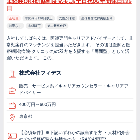
未経験OK♦研修制度充実◎/土日祝休/年間休日125
日
正社員
年間休日120日以上
女性が活躍
産休育休取得実績あり
転勤なし
未経験可
第二新卒歓迎
入社してしばらくは、医師専門キャリアアドバイザーとして、非
常勤案件のマッチングを担当いただきます。 その後は医師と医
療機関(病院·クリニック)の双方を支援する「両面型」として活
躍いただきます。 この…
株式会社フィデス
販売・サービス系／キャリアカウンセラー・キャリアア
ドバイザー
400万円～600万円
東京都
【必須条件】※下記いずれかの該当する方 ・人材紹介会
社での業務経験をお持ちの方 （RA/CA/両面/…