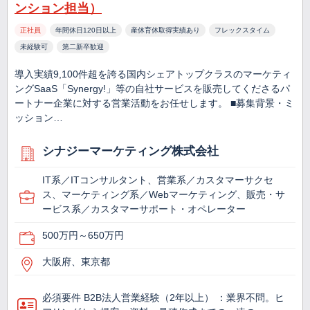
ンション担当）
正社員
年間休日120日以上
産休育休取得実績あり
フレックスタイム
未経験可
第二新卒歓迎
導入実績9,100件超を誇る国内シェアトップクラスのマーケティ
ングSaaS「Synergy!」等の自社サービスを販売してくださるパ
ートナー企業に対する営業活動をお任せします。 ■募集背景・ミ
ッション…
シナジーマーケティング株式会社
IT系／ITコンサルタント、営業系／カスタマーサクセ
ス、マーケティング系／Webマーケティング、販売・サ
ービス系／カスタマーサポート・オペレーター
500万円～650万円
大阪府、東京都
必須要件 B2B法人営業経験（2年以上） ：業界不問。ヒ