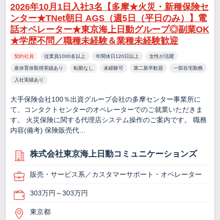
2026年10月1日入社3名【多摩★火災・新種保険セ
ンター★TNet朝日 AGS（週5日（平日のみ）】電
話オペレーター★東京海上日動グループ◎副業OK
★学歴不問／職種未経験＆業種未経験歓迎
契約社員
従業員1000名以上
年間休日120日以上
女性が活躍
産休育休取得実績あり
転勤なし
未経験可
第二新卒歓迎
一部在宅勤務
入社実績あり
大手保険会社100％出資グループ会社の多摩センター事業所に
て、コンタクトセンターのオペレーターでのご就業いただきま
す。 火災保険に関する代理店システム操作のご案内です。 職務
内容(備考) 保険販売代…
株式会社東京海上日動コミュニケーションズ
販売・サービス系／カスタマーサポート・オペレーター
303万円～303万円
東京都