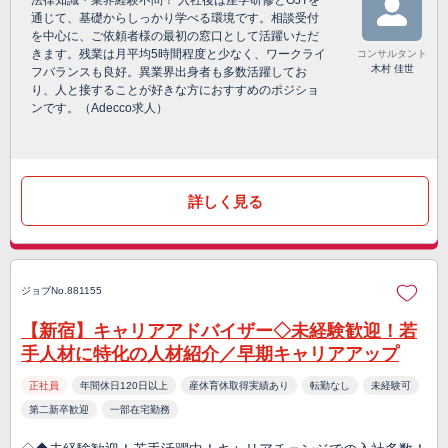
法律知識・業界経験不問！ 入社後は座学研修とOJTを
通じて、基礎からしっかり学べる環境です。相談受付
を中心に、ご依頼者様の最初の窓口として活躍いただ
きます。残業は月平均5時間程度と少なく、ワークライ
コンサルタント
木村 佳世
フバランスも良好。異業界出身者も多数活躍してお
り、人と接することが好きな方におすすめのポジショ
ンです。（Adecco求人）
詳しく見る
ジョブNo.881155
【新宿】キャリアアドバイザー◇未経験歓迎！若
手人材に特化の人材紹介／早期キャリアアップ
正社員
年間休日120日以上
産休育休取得実績あり
転勤なし
未経験可
第二新卒歓迎
一部在宅勤務