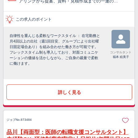
アリングから提案、資料・見積作成までの一連の…
この求人のポイント
自律性を重んじる柔軟なワークスタイル ： 在宅勤務と
月4回以上の出社（週1回目安、グループにより出社曜
日固定場合あり）を組み合わせた働き方が可能です。
フレックスタイム制も導入しており、対面コミュニケ
コンサルタント
福本 絵美子
ーションの価値を活かしながら、ご自身の裁量で柔軟
に働けます。
詳しく見る
ジョブNo.873484
品川【両面型：医師の転職支援コンサルタント】