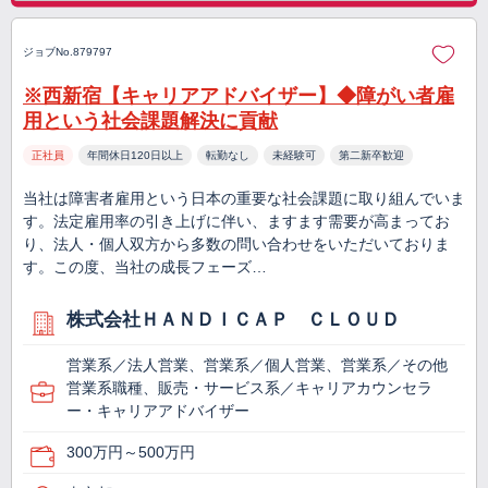
ジョブNo.879797
※西新宿【キャリアアドバイザー】◆障がい者雇
用という社会課題解決に貢献
正社員
年間休日120日以上
転勤なし
未経験可
第二新卒歓迎
当社は障害者雇用という日本の重要な社会課題に取り組んでいま
す。法定雇用率の引き上げに伴い、ますます需要が高まってお
り、法人・個人双方から多数の問い合わせをいただいておりま
す。この度、当社の成長フェーズ…
株式会社ＨＡＮＤＩＣＡＰ ＣＬＯＵＤ
営業系／法人営業、営業系／個人営業、営業系／その他
営業系職種、販売・サービス系／キャリアカウンセラ
ー・キャリアアドバイザー
300万円～500万円