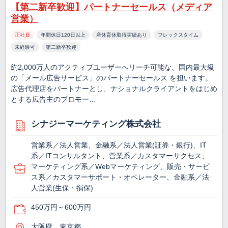
【第二新卒歓迎】パートナーセールス（メディア
営業）
正社員
年間休日120日以上
産休育休取得実績あり
フレックスタイム
未経験可
第二新卒歓迎
約2,000万人のアクティブユーザーへリーチ可能な、国内最大級
の「メール広告サービス」のパートナーセールス を担います。
広告代理店をパートナーとし、ナショナルクライアントをはじめ
とする広告主のプロモー…
シナジーマーケティング株式会社
営業系／法人営業、金融系／法人営業(証券・銀行)、IT
系／ITコンサルタント、営業系／カスタマーサクセス、
マーケティング系／Webマーケティング、販売・サービ
ス系／カスタマーサポート・オペレーター、金融系／法
人営業(生保・損保)
450万円～600万円
大阪府、東京都