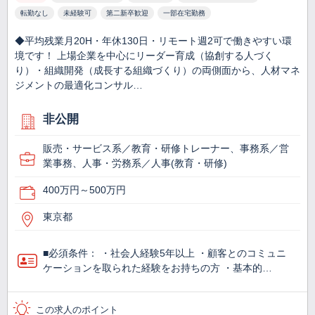
転勤なし
未経験可
第二新卒歓迎
一部在宅勤務
◆平均残業月20H・年休130日・リモート週2可で働きやすい環
境です！ 上場企業を中心にリーダー育成（協創する人づく
り）・組織開発（成長する組織づくり）の両側面から、人材マネ
ジメントの最適化コンサル…
非公開
販売・サービス系／教育・研修トレーナー、事務系／営
業事務、人事・労務系／人事(教育・研修)
400万円～500万円
東京都
■必須条件： ・社会人経験5年以上 ・顧客とのコミュニ
ケーションを取られた経験をお持ちの方 ・基本的…
この求人のポイント