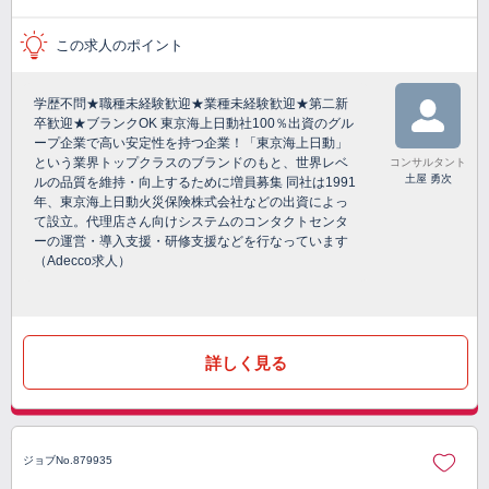
この求人のポイント
学歴不問★職種未経験歓迎★業種未経験歓迎★第二新
卒歓迎★ブランクOK 東京海上日動社100％出資のグル
ープ企業で高い安定性を持つ企業！「東京海上日動」
という業界トップクラスのブランドのもと、世界レベ
コンサルタント
土屋 勇次
ルの品質を維持・向上するために増員募集 同社は1991
年、東京海上日動火災保険株式会社などの出資によっ
て設立。代理店さん向けシステムのコンタクトセンタ
ーの運営・導入支援・研修支援などを行なっています
（Adecco求人）
詳しく見る
ジョブNo.879935