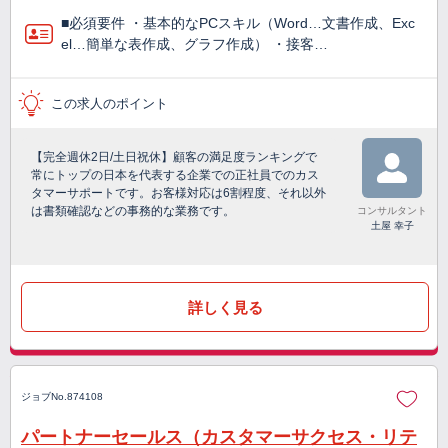
■必須要件 ・基本的なPCスキル（Word…文書作成、Exc
el…簡単な表作成、グラフ作成） ・接客…
この求人のポイント
【完全週休2日/土日祝休】顧客の満足度ランキングで
常にトップの日本を代表する企業での正社員でのカス
タマーサポートです。お客様対応は6割程度、それ以外
は書類確認などの事務的な業務です。
コンサルタント
土屋 幸子
詳しく見る
ジョブNo.874108
パートナーセールス（カスタマーサクセス・リテ