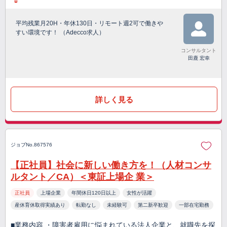
平均残業月20H・年休130日・リモート週2可で働きや
すい環境です！ （Adecco求人）
コンサルタント
田鹿 宏幸
詳しく見る
ジョブNo.867576
【正社員】社会に新しい働き方を！（人材コンサ
ルタント／CA）＜東証上場企 業＞
正社員
上場企業
年間休日120日以上
女性が活躍
産休育休取得実績あり
転勤なし
未経験可
第二新卒歓迎
一部在宅勤務
■業務内容 ・障害者雇用に悩まれている法人企業と、就職先を探