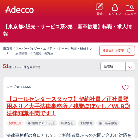
登録
ログイン
メニュー
【東京都×販売・サービス系×第二新卒歓迎】転職・求人情
報
東京都／スーパーバイザー・エリアマネジャー、教育・研修トレ
検索条件を変更
ーナー、店舗開発・FC開発、百貨店 …
51
件（1～20件を表示中）
ジョブNo.882227
【コールセンタースタッフ】契約社員／正社員登
用あり／大手法律事務所／残業ほぼなし／WLB◎
法律知識不問です！
契約社員
年間休日120日以上
転勤なし
未経験可
第二新卒歓迎
法律事務所の窓口として、ご相談者様からのお問い合わせ対応を