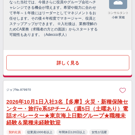
なった当社では、今後さらに役員やグループ会社へチ
ャレンジできる機会が増えます。希望や能力に合わせ
て半年～１年後にはリーダーとしてマネジメントをお
コンサルタント
小林 実穂
任せします。その後４年程度でマネージャー、役員と
ステップアップができます。 ※入社後は、業務理解の
ためCA業務（求職者の方との面談）からスタートする
可能性もあります。（Adecco求人）
詳しく見る
ジョブNo.879970
2026年10月1日入社3名【多摩】火災・新種保険セ
ンター・旅行e系SPチーム（週5日（土曜あり）電
話オペレーター★東京海上日動グループ★職種未
経験＆業種未経験歓迎
契約社員
従業員1000名以上
年間休日120日以上
女性が活躍