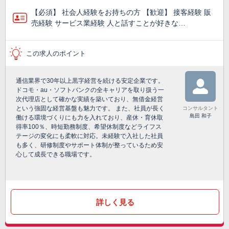
【必須】 社会人経験をお持ちの方 【歓迎】 接客経験 販
売経験 サービス業経験 人と話すことが好きな…
この求人のポイント
通信業界で30年以上黒字経営を続ける安定企業です。
ドコモ・au・ソフトバンクの全キャリアを取り扱う一
次代理店として確かな実績を築いており、無借金経営
という強固な経営基盤も魅力です。 また、社員が長く
コンサルタント
島田 和子
働ける環境づくりにも力を入れており、産休・育休取
得率100％、時短勤務制度、希望休制度などライフス
テージの変化にも柔軟に対応。未経験で入社した社員
も多く、研修制度やサポート体制が整っているため安
心して成長できる職場です。
詳しく見る