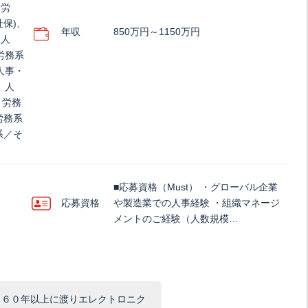
・労
社保)、
年収
850万円～1150万円
、人
労務系
人事・
、人
・労務
労務系
系／そ
■応募資格（Must） ・グローバル企業
応募資格
や製造業での人事経験 ・組織マネージ
メントのご経験（人数規模…
、６０年以上に渡りエレクトロニク