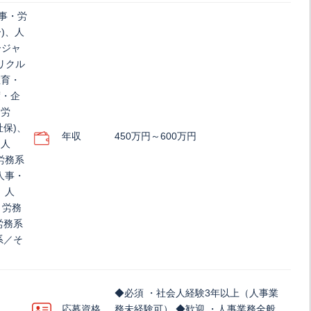
人事・労
)、人
ージャ
リクル
教育・
度・企
・労
社保)、
年収
450万円～600万円
、人
労務系
人事・
、人
・労務
労務系
系／そ
◆必須 ・社会人経験3年以上（人事業
応募資格
務未経験可） ◆歓迎 ・人事業務全般