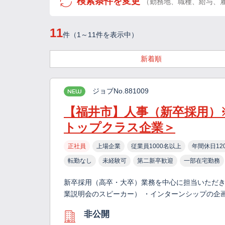
検索条件を変更
（勤務地、職種、給与、
11
件（1～11件を表示中）
新着順
ジョブNo.881009
NEW
【福井市】人事（新卒採用）
トップクラス企業＞
正社員
上場企業
従業員1000名以上
年間休日12
転勤なし
未経験可
第二新卒歓迎
一部在宅勤務
新卒採用（高卒・大卒）業務を中心に担当いただき
業説明会のスピーカー） ・インターンシップの企画
非公開