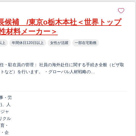
課長候補 /東京o栃木本社＜世界トップ
性材料メーカー＞
以上
年間休日120日以上
女性が活躍
一部在宅勤務
赴任・駐在員の管理： 社員の海外赴任に関する手続き全般（ビザ取
トなど）を行います。 ・グローバル人材戦略の…
人事・労
)、人
ージャ
リクル
教育・
度・企