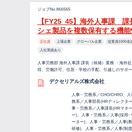
ジョブNo.866565
【FY25_45】海外人事課 
シェ製品を複数保有する機能
正社員
上場企業
グローバル企業
従業員1000名
入社実績あり
人事労務部 海外人事課 課長（候補）業務 ・海外
得、労働許可、住居・学校の手配、引越しのサポー
デクセリアルズ株式会社
人事・労務系／CHO/CHRO、
務系／人事部長(HRディレクター
事・労務系／人事課長(HRマネ
ー)、人事・労務系／人事(採用･
ーター)、人事・労務系／人事(
研修)、人事・労務系／人事(制