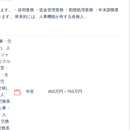
す。 ・採用業務 ・賃金管理業務 ・勤態処理業務 ・年末調整業
きます。 将来的には、人事機能が有する各種人…
人事・労
)、人
ージャ
リクル
教育・
度・企
・労
社保)、
年収
450万円～750万円
、人
労務系
人事・
、人
・労務
労務系