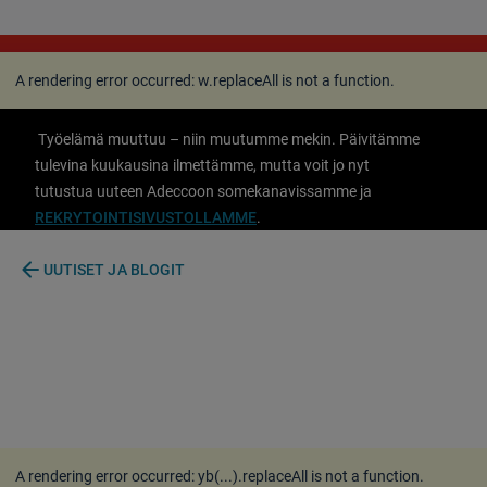
A rendering error occurred:
w.replaceAll is not a
function
.
A rendering error occurred:
w.replaceAll is not a function
.
Työelämä muuttuu – niin muutumme mekin. Päivitämme
tulevina kuukausina ilmettämme, mutta voit jo nyt
tutustua uuteen Adeccoon somekanavissamme ja
REKRYTOINTISIVUSTOLLAMME
.
arrow_back
UUTISET JA BLOGIT
A rendering error occurred:
yb(...).replaceAll is not a function
.