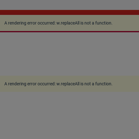
A rendering error occurred:
w.replaceAll is not a
function
.
A rendering error occurred:
w.replaceAll is not a function
.
A rendering error occurred:
w.replaceAll is not a function
.