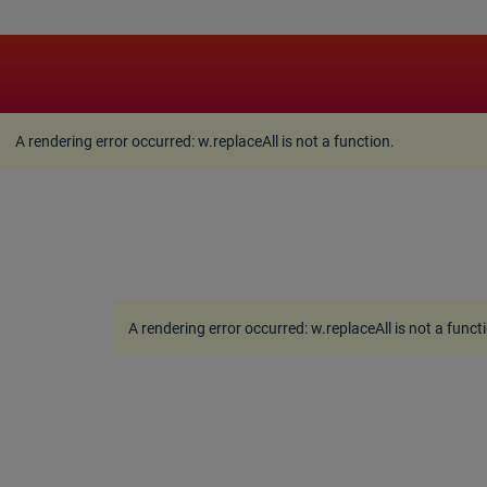
A rendering error occurred:
w.replaceAll is not a function
A rendering error occurred:
w.replaceAll is not a function
.
A rendering error occurred:
w.replaceAll is not a funct