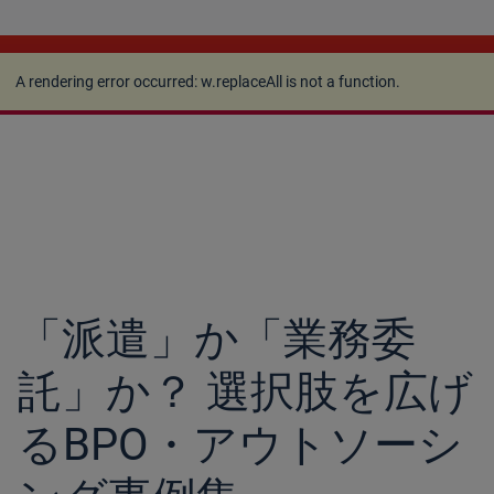
A rendering error occurred:
w.replaceAll is not a
function
.
A rendering error occurred:
w.replaceAll is not a function
.
「派遣」か「業務委
託」か？ 選択肢を広げ
るBPO・アウトソーシ