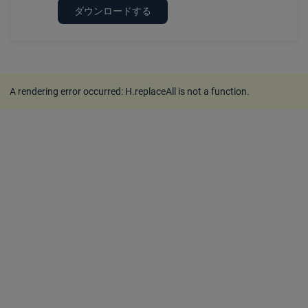
ダウンロードする
A rendering error occurred:
H.replaceAll is not a function
.