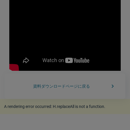
keyboard_arrow_right
資料ダウンロードページに戻る
A rendering error occurred:
H.replaceAll is not a function
.