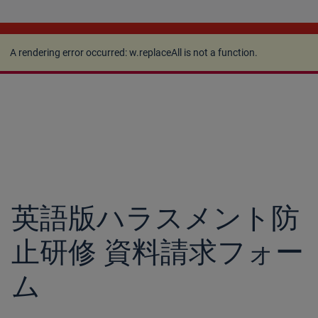
A rendering error occurred:
w.replaceAll is not a
function
.
A rendering error occurred:
w.replaceAll is not a function
.
英語版ハラスメント防
止研修 資料請求フォー
ム