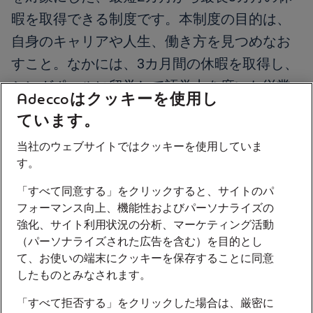
暇を取得できる制度です。本制度の目的は、
自身のキャリアや人生、働き方を見つめなお
すこと。なかには、3カ月間の休暇を取得し、
シンガポールに留学して語学力を磨いた従業
Adeccoはクッキーを使用し
員もいます。
ています。
（2）勉学休職制度
当社のウェブサイトではクッキーを使用していま
す。
勉学休職制度とは、同社がキャリア施策のひ
「すべて同意する」をクリックすると、サイトのパ
とつとして実施している休職制度です。業務
フォーマンス向上、機能性およびパーソナライズの
強化、サイト利用状況の分析、マーケティング活動
を離れ、専門知識や語学力を身につけるた
（パーソナライズされた広告を含む）を目的とし
め、集中的に学習できるように設けていま
て、お使いの端末にクッキーを保存することに同意
す。対象となるのは勤続3年以上の正社員で、
したものとみなされます。
最長で2年間の休暇が取得可能です。実際に、
「すべて拒否する」をクリックした場合は、厳密に