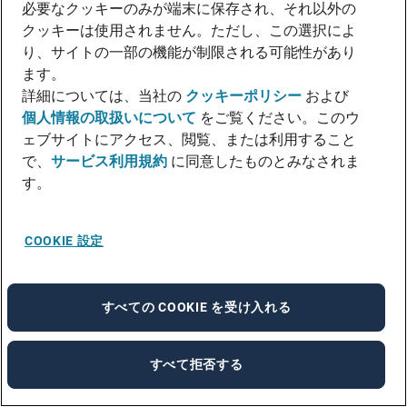
これからのキャリアを考え、大学院に進学し
必要なクッキーのみが端末に保存され、それ以外の
クッキーは使用されません。ただし、この選択によ
て数学を学んでいるエンジニアの従業員もい
り、サイトの一部の機能が制限される可能性があり
ます。
ます。
詳細については、当社の
クッキーポリシー
および
従業員との約束｜Zホールディングス株式会
個人情報の取扱いについて
をご覧ください。このウ
ェブサイトにアクセス、閲覧、または利用すること
社
で、
サービス利用規約
に同意したものとみなされま
す。
リカレント教育を活用する
ために
COOKIE 設定
リカレント教育は、企業にとっては生産性向
すべての COOKIE を受け入れる
上や従業員のキャリア形成、労働者にとって
はスキルアップやキャリアアップに有効で
すべて拒否する
す。しかし、誰でも受けられるものではな