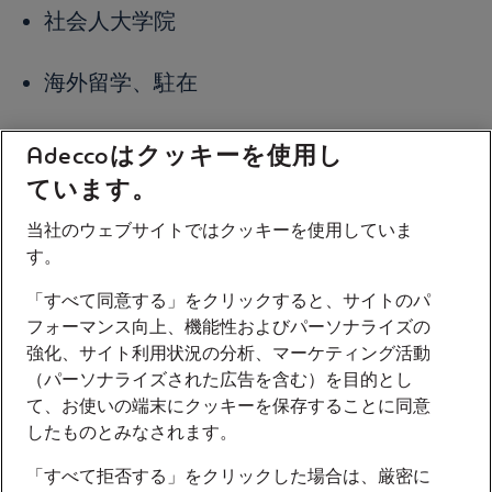
社会人大学院
海外留学、駐在
副業
Adeccoはクッキーを使用し
ています。
プロボノ
当社のウェブサイトではクッキーを使用していま
す。
などが挙げられます。
「すべて同意する」をクリックすると、サイトのパ
また、従業員に対する成長機会の提供・幹部
フォーマンス向上、機能性およびパーソナライズの
強化、サイト利用状況の分析、マーケティング活動
候補生の育成だけでなく、人材流出に歯止め
（パーソナライズされた広告を含む）を目的とし
をかけるリテンションの効果もあります。
て、お使いの端末にクッキーを保存することに同意
したものとみなされます。
自社でプログラムを策定・実施するリソース
「すべて拒否する」をクリックした場合は、厳密に