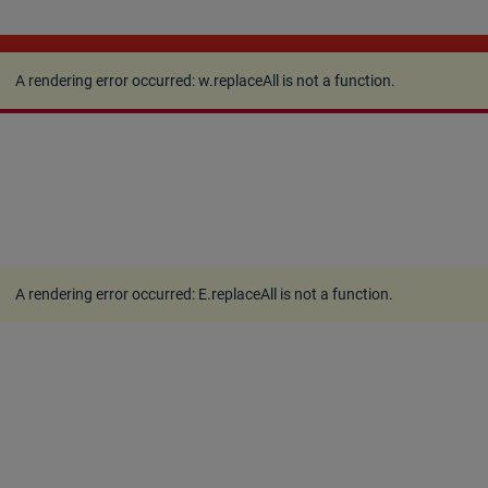
A rendering error occurred:
w.replaceAll is not a
function
.
A rendering error occurred:
w.replaceAll is not a function
.
A rendering error occurred:
E.replaceAll is not a function
.