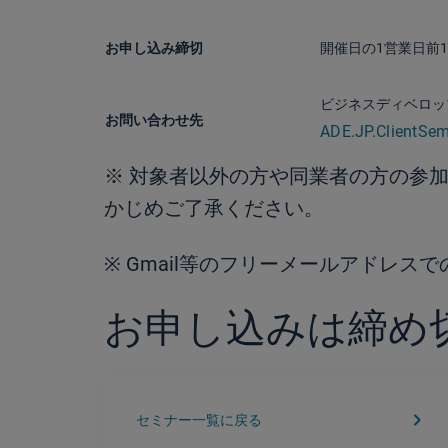
お申し込み締切
開催日の1営業日前
ビジネスディベロッ
お問い合わせ先
ADE.JP.ClientSe
※ 対象者以外の方や同業者の方の参
かじめご了承ください。
※ Gmail等のフリーメールアドレス
お申し込みは締め
keyboard_arrow_right
セミナー一覧に戻る