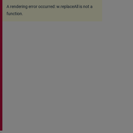
A rendering error occurred:
w.replaceAll is not a
function
.