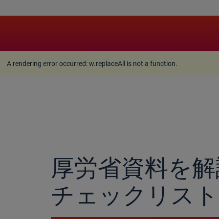
A rendering error occurred:
w.replaceAll is not a function
A rendering error occurred:
w.replaceAll is not a function
.
厚労省資料を解
チェックリスト