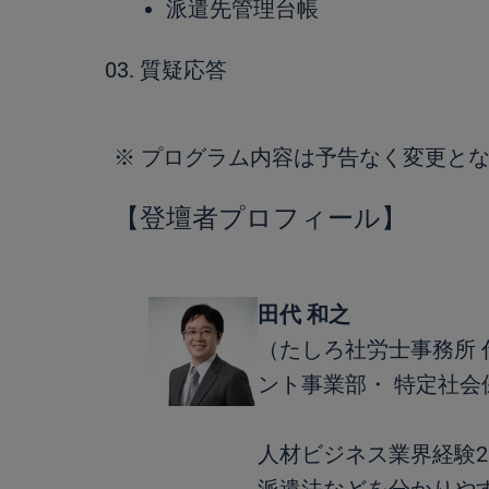
派遣先管理台帳
質疑応答
※ プログラム内容は予告なく変更と
【登壇者プロフィール】
田代 和之
（たしろ社労士事務所 
ント事業部・ 特定社会
人材ビジネス業界経験2