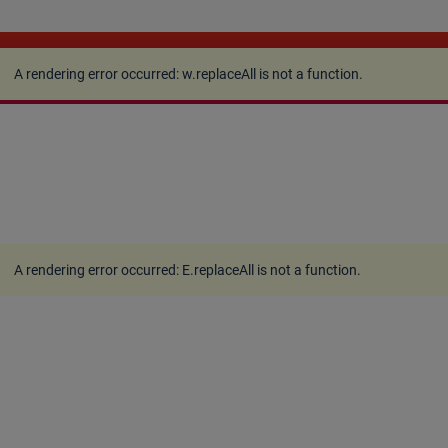
A rendering error occurred:
w.replaceAll is not a
function
.
A rendering error occurred:
w.replaceAll is not a function
.
A rendering error occurred:
E.replaceAll is not a function
.