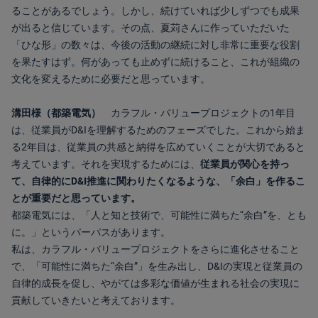
ることがあるでしょう。しかし、続けていれば少しずつでも成果
が出ると信じています。その点、夏苅さんに作っていただいた
「ひな形」の数々は、今後の活動の継続に対し非常に重要な役割
を果たすはず。何があっても止めずに続けること、これが組織の
文化を変えるために必要だと思っています。
溝田様（都築電気）
カラフル・バリュープロジェクトの1年目
は、従業員がD&Iを理解するためのフェーズでした。これから始ま
る2年目は、従業員の共感と納得を広めていくことが大切であると
考えています。それを実現するためには、
従業員が関心を持っ
て、自律的にD&I推進に関わりたくなるような、「余白」を作るこ
とが重要だと思っています。
都築電気には、「人と知と技術で、可能性に満ちた“余白”を、とも
に。」というパーパスがあります。
私は、カラフル・バリュープロジェクトをさらに進化させること
で、「可能性に満ちた“余白”」を生み出し、D&Iの実現と従業員の
自律的成長を促し、やがては多彩な価値が生まれる社会の実現に
貢献していきたいと考えております。