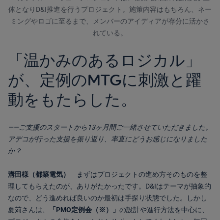
体となりD&I推進を行うプロジェクト。施策内容はもちろん、ネー
ミングやロゴに至るまで、メンバーのアイディアが存分に活かさ
れている。
「温かみのあるロジカル」
が、定例のMTGに刺激と躍
動をもたらした。
――ご支援のスタートから13ヶ月間ご一緒させていただきました。
アデコが行った支援を振り返り、率直にどうお感じになりました
か？
溝田様（都築電気）
まずはプロジェクトの進め方そのものを整
理してもらえたのが、ありがたかったです。D&Iはテーマが抽象的
なので、どう進めれば良いのか最初は手探り状態でした。しかし
夏苅さんは、
「PMO定例会（※）」
の設計や進行方法を中心に、