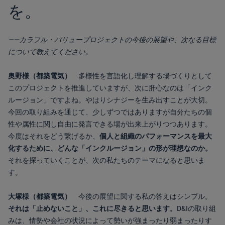
を。
――カラフル・バリュープロジェクトの今後の展望や、次なる目標
について教えてください。
奥野様（都築電気）
多様性を言語化し理解する場づくりとして
このプロジェクトを推進していますが、次に肝心なのは「インク
ルージョン」ですよね。やはりシナジーを生み出すことが大切。
今回の取り組みを通じて、少しずつではありますが自分たちの個
性や属性に関し自由に発言できる場が出来上がりつつあります。
今度はそれをどう繋げるか、
個人と組織のパフォーマンスを最大
化するために、どんな「インクルージョン」の形が理想なのか。
それを探っていくことが、次の私たちのテーマになると思いま
す。
大塚様（都築電気）
今後の展望に関する私の答えはシンプル。
それは「止めないこと」、これに尽きると思います。
D&Iの取り組
みは、情勢や会社の状況によって勢いが強まったり弱まったりす