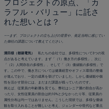
プロジェクトの原点、「カ
ラフル・バリュー」に託さ
れた想いとは？
――まず、プロジェクトの立ち上げの背景や、発足当時に感じてい
た御社の課題について教えてください。
溝田様（都築電気）
私たちの会社では、多様性について3つの視
点があると考えています。
まず「（1）働き方の多様性」、次に
「（2）人間存在の多様性」、そして「（3）価値観の多様性」で
す。
この中で、働き方については健康経営やオフィス環境の整備
が進んでおり、一定の成果を挙げていました。しかし価値観や個
性を活かす部分には、まだまだ課題が残っていたのです。
例えば、従業員の年齢層を見ても、弊社はシニア層の割合が高か
ったり、女性従業員の割合は約10%と少なかったり等、従業員の
属性分布は均一ではありません。こうした現状では、多様な価値
観を取り入れることが難しいと考え、ジェンダーや世代など重点