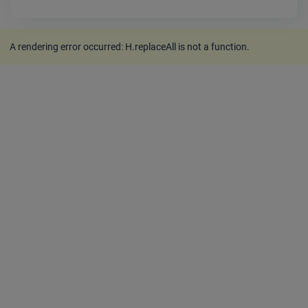
A rendering error occurred:
H.replaceAll is not a function
.