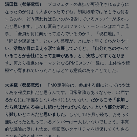
溝田様（都築電気）
プロジェクトの進捗が可視化されるように
なったのが何より大きかったですね。
初期段階ではそもそも何を
するのか、どう関われば良いのか模索しているメンバーが多かっ
たと思います。しかし夏苅さんのファシリテーションは本当に見
事。「全員が何に向かって進んでいるのか？」「現在地は？」
「問題や課題は？」といった整理が、とにかく早くてわかりやす
い。
活動が目に見える形で進展していくと、「自分たちのやって
いることが会社にとって意味がある」と、実感しやすくなりま
す。
何より推進のキーマンとなるPMOメンバー達に、主体性や積
極性が育まれていったことはとても意義のあることでした。
大塚様（都築電気）
PMO定例会は、参加する側にとってはやは
りある程度負担だと思うんです。日常業務もありながら、出席す
るからには準備をしないわけにもいかない。
だからこそ
「参加し
たら意味がある会にし続けなければならない」
という部分が何よ
り難しいところだと思いました。
しかし13ヶ月が経ち、おそらく
無駄だったと思っているメンバーは一人もいないでしょう。本質
的な議論の促しも含め、毎回高いクオリティを担保してくださる
ことを心強く感じていました。