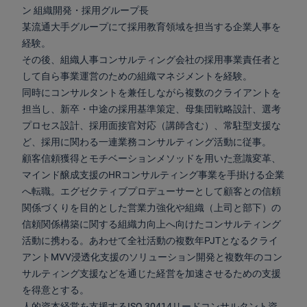
ン 組織開発・採用グループ長
某流通大手グループにて採用教育領域を担当する企業人事を
経験。
その後、組織人事コンサルティング会社の採用事業責任者と
して自ら事業運営のための組織マネジメントを経験。
同時にコンサルタントを兼任しながら複数のクライアントを
担当し、新卒・中途の採用基準策定、母集団戦略設計、選考
プロセス設計、採用面接官対応（講師含む）、常駐型支援な
ど、採用に関わる一連業務コンサルティング活動に従事。
顧客信頼獲得とモチベーションメソッドを用いた意識変革、
マインド醸成支援のHRコンサルティング事業を手掛ける企業
へ転職。エグゼクティブプロデューサーとして顧客との信頼
関係づくりを目的とした営業力強化や組織（上司と部下）の
信頼関係構築に関する組織力向上へ向けたコンサルティング
活動に携わる。あわせて全社活動の複数年PJTとなるクライ
アントMVV浸透化支援のソリューション開発と複数年のコン
サルティング支援などを通じた経営を加速させるための支援
を得意とする。
人的資本経営を支援するISO 30414リードコンサルタント資