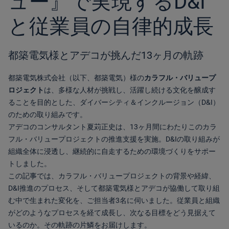
ュー』で実現するD&I
と従業員の自律的成長
都築電気様とアデコが挑んだ13ヶ月の軌跡
都築電気株式会社（以下、都築電気）様の
カラフル・バリュープ
ロジェクト
は、多様な人材が挑戦し、活躍し続ける文化を醸成す
ることを目的とした、
ダイバーシティ＆インクルージョン（D&I）
のための取り組み
です。
アデコのコンサルタント夏苅正史は、13ヶ月間にわたりこのカラ
フル・バリュープロジェクトの推進支援を実施。D&Iの取り組みが
組織全体に浸透し、継続的に自走するための環境づくりをサポー
トしました。
この記事では、カラフル・バリュープロジェクトの背景や経緯、
D&I推進のプロセス、そして都築電気様とアデコが協働して取り組
む中で生まれた変化を、ご担当者3名に伺いました。従業員と組織
がどのようなプロセスを経て成長し、次なる目標をどう見据えて
いるのか。その軌跡の片鱗をお届けします。