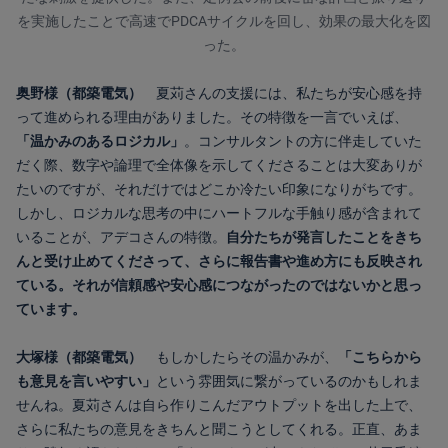
を実施したことで高速でPDCAサイクルを回し、効果の最大化を図
った。
奥野様（都築電気）
夏苅さんの支援には、私たちが安心感を持
って進められる理由がありました。その特徴を一言でいえば、
「温かみのあるロジカル」
。コンサルタントの方に伴走していた
だく際、数字や論理で全体像を示してくださることは大変ありが
たいのですが、それだけではどこか冷たい印象になりがちです。
しかし、ロジカルな思考の中にハートフルな手触り感が含まれて
いることが、アデコさんの特徴。
自分たちが発言したことをきち
んと受け止めてくださって、さらに報告書や進め方にも反映され
ている。それが信頼感や安心感につながったのではないかと思っ
ています。
大塚様（都築電気）
もしかしたらその温かみが、
「こちらから
も意見を言いやすい」
という雰囲気に繋がっているのかもしれま
せんね。夏苅さんは自ら作りこんだアウトプットを出した上で、
さらに私たちの意見をきちんと聞こうとしてくれる。正直、あま