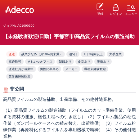
登録
ログイン
メニュー
ジョブNo.A01090300
【未経験者歓迎/日勤】宇都宮市/高品質フイルムの製造補助
派遣
残業少なめ（月10時間未満）
週5日
1日7時間以上
大手企業
車通勤可
きれいなオフィス
制服あり
食堂あり
研修あり
派遣社員が就業中
男性比率高め
メーカー
職種未経験歓迎
業界未経験歓迎
非公開
高品質フイルムの製造補助、出荷準備、その他付随業務。
（1）高品質フイルムの製造補助（フイルムのカット準備作業、使用
する資材の運搬、梱包工程への引き渡し）（2）フイルム製品の梱包
作業（ダンボールケースへの積み替え、出荷準備）（3）フイルム粉
砕作業（再原料化するフイルムを専用機械で粉砕）（4）その他付随
業務