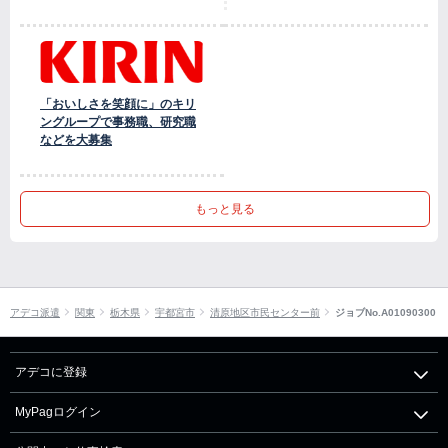
「おいしさを笑顔に」のキリ
ングループで事務職、研究職
などを大募集
もっと見る
アデコ派遣
関東
栃木県
宇都宮市
清原地区市民センター前
ジョブNo.A01090300
アデコに登録
MyPagログイン