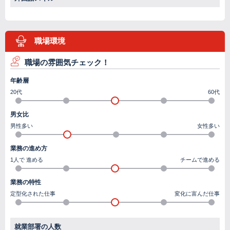
職場環境
職場の雰囲気チェック！
年齢層
20代
60代
男女比
男性多い
女性多い
業務の
進め方
1人で
進める
チームで
進める
業務の特性
定型化された仕事
変化に富んだ仕事
就業部署の人数