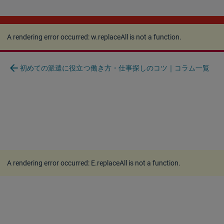
A rendering error occurred:
w.replaceAll is not a
function
.
A rendering error occurred:
w.replaceAll is not a function
.
arrow_back
初めての派遣に役立つ働き方・仕事探しのコツ｜コラム一覧
A rendering error occurred:
E.replaceAll is not a function
.