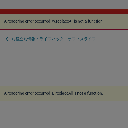
A rendering error occurred:
w.replaceAll is not a
function
.
A rendering error occurred:
w.replaceAll is not a function
.
arrow_back
お役立ち情報：ライフハック・オフィスライフ
A rendering error occurred:
E.replaceAll is not a function
.