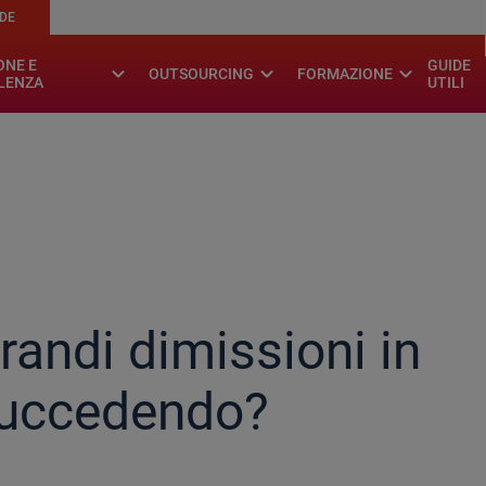
NDE
.
ONE E
GUIDE
expand_more
expand_more
expand_more
OUTSOURCING
FORMAZIONE
LENZA
UTILI
grandi dimissioni in
 succedendo?