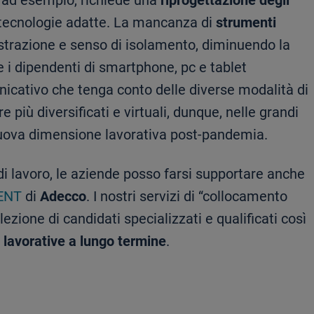
), ad esempio, richiede una
riprogettazione degli
 tecnologie adatte. La mancanza di
strumenti
trazione e senso di isolamento, diminuendo la
re i dipendenti di smartphone, pc e tablet
icativo che tenga conto delle diverse modalità di
 più diversificati e virtuali, dunque, nelle grandi
nuova dimensione lavorativa post-pandemia.
o di lavoro, le aziende posso farsi supportare anche
ENT
di
Adecco
. I nostri servizi di “collocamento
zione di candidati specializzati e qualificati così
 lavorative a lungo termine
.