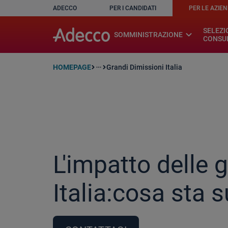
ADECCO
PER I CANDIDATI
PER LE AZIE
A rendering error occurred:
w.replaceAll is not a function
SELEZI
expand_more
SOMMINISTRAZIONE
CONSU
HOMEPAGE
Grandi Dimissioni Italia
more_horiz
L'impatto delle 
Italia:cosa sta