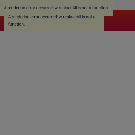
A rendering error occurred:
w.replaceAll is not a function
.
A rendering error occurred:
w.replaceAll is not a
function
.