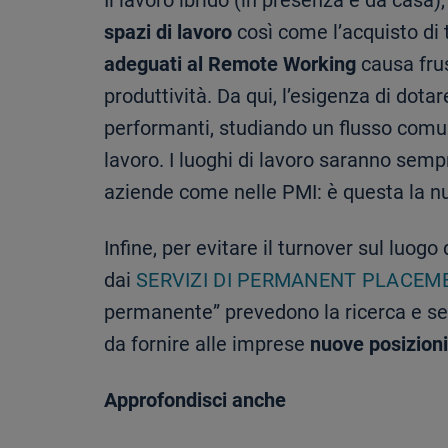
Il lavoro ibrido (in presenza e da casa
spazi di lavoro
così come l’acquisto di
adeguati al Remote Working
causa frus
produttività. Da qui, l’esigenza di dota
performanti, studiando un flusso comun
lavoro. I luoghi di lavoro saranno sempre
aziende come nelle PMI: è questa la 
Infine, per evitare il turnover sul luog
dai
SERVIZI DI PERMANENT PLACEM
permanente” prevedono la ricerca e sele
da fornire alle imprese
nuove posizioni
Approfondisci anche