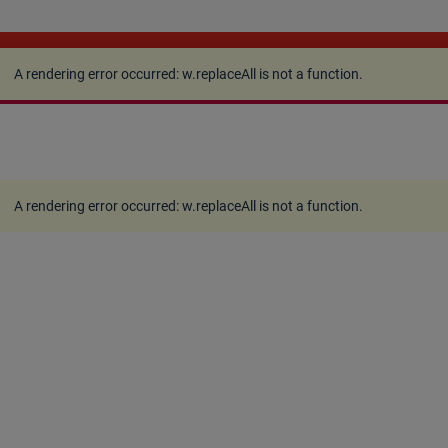
A rendering error occurred:
w.replaceAll is not a
function
.
A rendering error occurred:
w.replaceAll is not a function
.
A rendering error occurred:
w.replaceAll is not a function
.