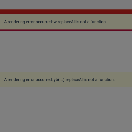
A rendering error occurred:
w.replaceAll is not a
function
.
A rendering error occurred:
w.replaceAll is not a function
.
A rendering error occurred:
yb(...).replaceAll is not a function
.