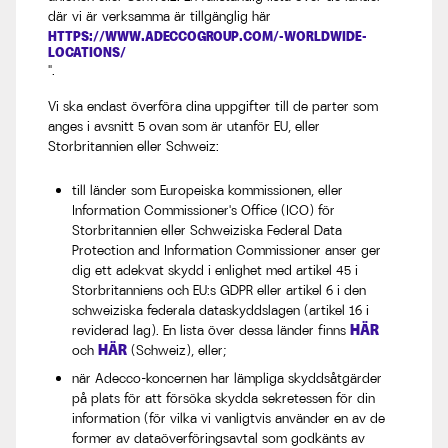
där vi är verksamma är tillgänglig här
HTTPS://WWW.ADECCOGROUP.COM/-WORLDWIDE-
LOCATIONS/
".
Vi ska endast överföra dina uppgifter till de parter som
anges i avsnitt 5 ovan som är utanför EU, eller
Storbritannien eller Schweiz:
till länder som Europeiska kommissionen, eller
Information Commissioner's Office (ICO) för
Storbritannien eller Schweiziska Federal Data
Protection and Information Commissioner anser ger
dig ett adekvat skydd i enlighet med artikel 45 i
Storbritanniens och EU:s GDPR eller artikel 6 i den
schweiziska federala dataskyddslagen (artikel 16 i
HÄR
reviderad lag). En lista över dessa länder finns
HÄR
och
(Schweiz), eller;
när Adecco-koncernen har lämpliga skyddsåtgärder
på plats för att försöka skydda sekretessen för din
information (för vilka vi vanligtvis använder en av de
former av dataöverföringsavtal som godkänts av