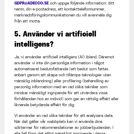
GDPR@ADECCO.SE
och uppge följande information: ditt
namn, din e-postadress, ett kontakttelefonnummer,
marknadsföringskommunikationen du vill avanmäla dig
från att motta.
5. Använder vi artificiell
intelligens?
Ja, vi använder artificiell intelligens (AI) ibland. Däremot
använder vi inte din personliga information i något
automatiserat beslutsfattande (ett beslut som fattas
enbart genom att skapa och tillämpa teknologier utan
mänsklig inblandning) eller profilering (behandling av
personlig information med en rad olika tekniker som
minskar mänskligt ingripande för att utvärdera vissa
förhållanden hos en individ) som ger en rättslig effekt eller
liknande betydande effekt för dig.
Vi använder en rad olika tekniker för att analysera data.
När det gäller vår webbplats kan vi använda dina
söktermer för rekommendationer av jobberbjudanden. I
alla fall finns det alltid mänskligt ingripande i dessa