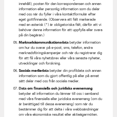
innehåll), posten för den korrespondensen och annan
information eller personlig information som du delar
med oss när du fyller i våra kontaktformulär efter
eget gottfinnande. (Observera att fält markerade
med en asterisk (*) är obligatoriska fält, därför att vi
behöver denna information för att uppfylla eller svara
på din begäran.)
Marknadskommunikationsdata
betyder information
om hur du svarar på e-post, sms, telefon, andra
marknadsföringskampanjer och när du registrerar dig
för att få våra nyhetsbrev eller våra senaste nyheter,
utvecklingar och forskning.
Sociala mediedata
betyder din profildata och annan
information som du gjort offentlig på eller på annat
sätt delar med oss från sociala medier.
Data om finansiella och juridiska evenemang
betyder all information du lämnar till oss i samband
med våra finansiella eller juridiska evenemang (om du
är berättigad till dessa evenemang) som när du
bestämmer dig för att delta i våra webbsändningar
om våra ekonomiska resultat eller aktieägarmöten.