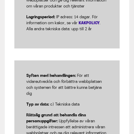
webbplatser och ge dig relevant information
om våran produkter och tjänster
Lagringsperiod:
IP adress: 14 dagar. För
information om kakor, se vår
KAKPOLICY
.
Alla andra tekniska data: upp till 2 år
Syften med behandlingen:
För att
vidareutveckla och förbättra webbplatsen
och systemen för att bättre kunna betjäna
dig
Typ av data:
c) Tekniska data
Rättslig grund att behandla dina
personuppgifter:
Uppfyllelse av våran
berättigade intressen att administrera våran
webbplatser och ge dig relevant information