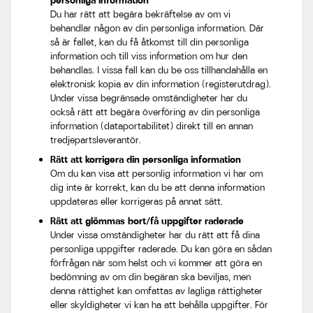
personliga information
Du har rätt att begära bekräftelse av om vi
behandlar någon av din personliga information. Där
så är fallet, kan du få åtkomst till din personliga
information och till viss information om hur den
behandlas. I vissa fall kan du be oss tillhandahålla en
elektronisk kopia av din information (registerutdrag).
Under vissa begränsade omständigheter har du
också rätt att begära överföring av din personliga
information (dataportabilitet) direkt till en annan
tredjepartsleverantör.
Rätt att korrigera din personliga information
Om du kan visa att personlig information vi har om
dig inte är korrekt, kan du be att denna information
uppdateras eller korrigeras på annat sätt.
Rätt att glömmas bort/få uppgifter raderade
Under vissa omständigheter har du rätt att få dina
personliga uppgifter raderade. Du kan göra en sådan
förfrågan när som helst och vi kommer att göra en
bedömning av om din begäran ska beviljas, men
denna rättighet kan omfattas av lagliga rättigheter
eller skyldigheter vi kan ha att behålla uppgifter. För