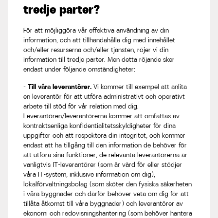
tredje parter?
För att möjliggöra vår effektiva användning av din
information, och att tillhandahålla dig med innehållet
och/eller resurserna och/eller tjänsten, röjer vi din
information till tredje parter. Men detta röjande sker
endast under följande omständigheter:
- Till våra leverantörer.
Vi kommer till exempel att anlita
en leverantör för att utföra administrativt och operativt
arbete till stöd för vår relation med dig.
Leverantören/leverantörerna kommer att omfattas av
kontraktsenliga konfidentialitetsskyldigheter för dina
uppgifter och att respektera din integritet, och kommer
endast att ha tillgång till den information de behöver för
att utföra sina funktioner; de relevanta leverantörerna är
vanligtvis IT-leverantörer (som är värd för eller stödjer
våra IT-system, inklusive information om dig),
lokalförvaltningsbolag (som sköter den fysiska säkerheten
i våra byggnader och därför behöver veta om dig för att
tillåta åtkomst till våra byggnader) och leverantörer av
ekonomi och redovisningshantering (som behöver hantera