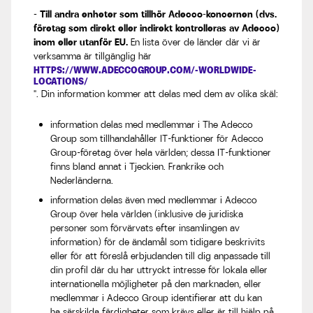
- Till andra enheter som tillhör Adecco-koncernen (dvs.
företag som direkt eller indirekt kontrolleras av Adecco)
inom eller utanför EU.
En lista över de länder där vi är
verksamma är tillgänglig här
HTTPS://WWW.ADECCOGROUP.COM/-WORLDWIDE-
LOCATIONS/
". Din information kommer att delas med dem av olika skäl:
information delas med medlemmar i The Adecco
Group som tillhandahåller IT-funktioner för Adecco
Group-företag över hela världen; dessa IT-funktioner
finns bland annat i Tjeckien. Frankrike och
Nederländerna.
information delas även med medlemmar i Adecco
Group över hela världen (inklusive de juridiska
personer som förvärvats efter insamlingen av
information) för de ändamål som tidigare beskrivits
eller för att föreslå erbjudanden till dig anpassade till
din profil där du har uttryckt intresse för lokala eller
internationella möjligheter på den marknaden, eller
medlemmar i Adecco Group identifierar att du kan
ha särskilda färdigheter som krävs eller är till hjälp på