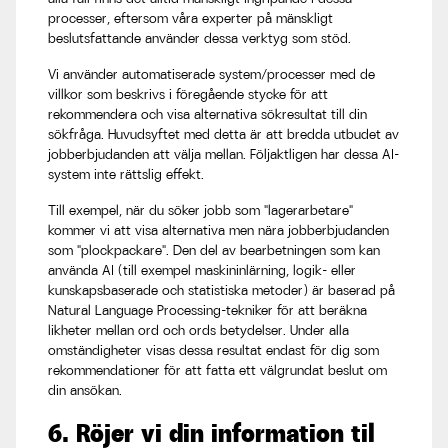
processer, eftersom våra experter på mänskligt
beslutsfattande använder dessa verktyg som stöd.
Vi använder automatiserade system/processer med de
villkor som beskrivs i föregående stycke för att
rekommendera och visa alternativa sökresultat till din
sökfråga. Huvudsyftet med detta är att bredda utbudet av
jobberbjudanden att välja mellan. Följaktligen har dessa AI-
system inte rättslig effekt.
Till exempel, när du söker jobb som "lagerarbetare"
kommer vi att visa alternativa men nära jobberbjudanden
som "plockpackare". Den del av bearbetningen som kan
använda AI (till exempel maskininlärning, logik- eller
kunskapsbaserade och statistiska metoder) är baserad på
Natural Language Processing-tekniker för att beräkna
likheter mellan ord och ords betydelser. Under alla
omständigheter visas dessa resultat endast för dig som
rekommendationer för att fatta ett välgrundat beslut om
din ansökan.
6. Röjer vi din information til