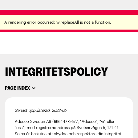
A rendering error occurred:
w.replaceAll is not a
function
.
A rendering error occurred:
w.replaceAll is not a function
.
INTEGRITETSPOLICY
expand_more
PAGE INDEX
Senast uppdaterad: 2023-06
Adecco Sweden AB (556447–2677; “Adecco”, “vi” eller
“oss”) med registrerad adress på Svetsarvägen 6, 171 41
Solna är beslutna att skydda och respektera din integritet