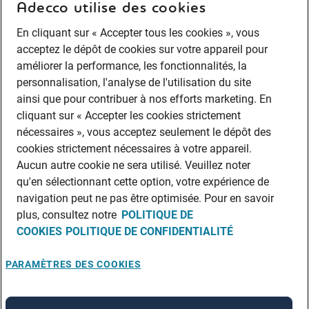
EMPLOI TEMPORAIRE
Adecco utilise des cookies
EMPLOI TEMPORAIRE - OPTION FIXE
En cliquant sur « Accepter tous les cookies », vous
STAGES
acceptez le dépôt de cookies sur votre appareil pour
Services
améliorer la performance, les fonctionnalités, la
TRAVAIL INTÉRIMAIRE
personnalisation, l'analyse de l'utilisation du site
PERMANENT PLACEMENT
ainsi que pour contribuer à nos efforts marketing. En
cliquant sur « Accepter les cookies strictement
TRAVAIL ÉTUDIANT
nécessaires », vous acceptez seulement le dépôt des
FLEXI-JOBS
cookies strictement nécessaires à votre appareil.
TESTING & ASSESMENT
Aucun autre cookie ne sera utilisé. Veuillez noter
PAYROLL
qu'en sélectionnant cette option, votre expérience de
BEEPLE
navigation peut ne pas être optimisée. Pour en savoir
OUTSOURCING
plus, consultez notre
POLITIQUE DE
COOKIES
POLITIQUE DE CONFIDENTIALITÉ
24/7
Liens rapides
PARAMÈTRES DES COOKIES
INFORMATIONS JURIDIQUES
POLITIQUE DE NON-DISCRIMINATION
ALERTE PROFESSIONNELLE