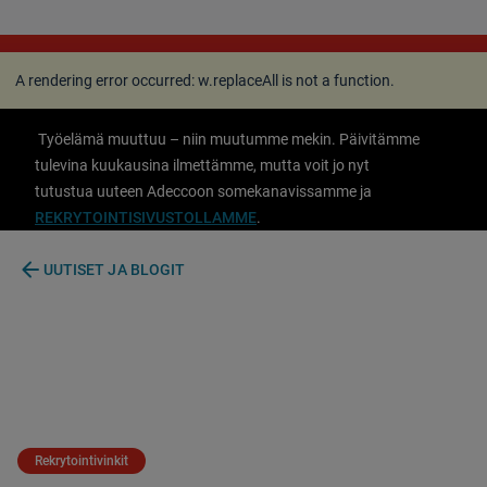
A rendering error occurred:
w.replaceAll is not a
function
.
A rendering error occurred:
w.replaceAll is not a function
.
Työelämä muuttuu – niin muutumme mekin. Päivitämme
tulevina kuukausina ilmettämme, mutta voit jo nyt
tutustua uuteen Adeccoon somekanavissamme ja
REKRYTOINTISIVUSTOLLAMME
.
arrow_back
UUTISET JA BLOGIT
Rekrytointivinkit