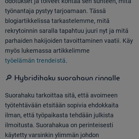
odotukset ja toiveet kohtaa sen suhteen, mitä
työnantaja pystyy tarjoamaan. Tässä
blogiartikkelissa tarkastelemme, mitä
rekrytoinnin saralla tapahtuu juuri nyt ja mitä
parhaiden hakijoiden tavoittaminen vaatii. Käy
myös lukemassa artikkelimme
työelämän trendeistä
.
🔎 Hybridihaku suorahaun rinnalle
Suorahaku tarkoittaa sitä, että avoimeen
työtehtävään etsitään sopivia ehdokkaita
ilman, että työpaikasta tehdään julkista
ilmoitusta. Suorahakua on perinteisesti
käytetty varsinkin ylimmän johdon