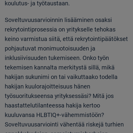
koulutus- ja työtaustaan.
Soveltuvuusarvioinnin lisääminen osaksi
rekrytointiprosessia on yritykselle tehokas
keino varmistua siitä, että rekrytointipäätökset
pohjautuvat monimuotoisuuden ja
inklusiivisuuden tukemiseen. Onko työn
tekemisen kannalta merkitystä sillä, mikä
hakijan sukunimi on tai vaikuttaako todella
hakijan kuulorajoitteisuus hänen
työsuoritukseensa yrityksessäsi? Mitä jos
haastattelutilanteessa hakija kertoo
kuuluvansa HLBTIQ+-vähemmistöön?
Soveltuvuusarviointi vähentää riskejä turhien