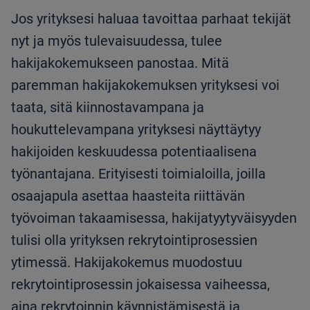
Jos yrityksesi haluaa tavoittaa parhaat tekijät
nyt ja myös tulevaisuudessa, tulee
hakijakokemukseen panostaa. Mitä
paremman hakijakokemuksen yrityksesi voi
taata, sitä kiinnostavampana ja
houkuttelevampana yrityksesi näyttäytyy
hakijoiden keskuudessa potentiaalisena
työnantajana. Erityisesti toimialoilla, joilla
osaajapula asettaa haasteita riittävän
työvoiman takaamisessa, hakijatyytyväisyyden
tulisi olla yrityksen rekrytointiprosessien
ytimessä. Hakijakokemus muodostuu
rekrytointiprosessin jokaisessa vaiheessa,
aina rekrytoinnin käynnistämisestä ja