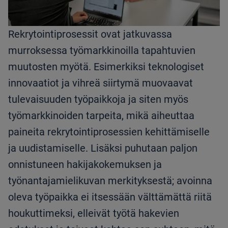
Rekrytointiprosessit ovat jatkuvassa
murroksessa työmarkkinoilla tapahtuvien
muutosten myötä. Esimerkiksi teknologiset
innovaatiot ja vihreä siirtymä muovaavat
tulevaisuuden työpaikkoja ja siten myös
työmarkkinoiden tarpeita, mikä aiheuttaa
paineita rekrytointiprosessien kehittämiselle
ja uudistamiselle. Lisäksi puhutaan paljon
onnistuneen hakijakokemuksen ja
työnantajamielikuvan merkityksestä; avoinna
oleva työpaikka ei itsessään välttämättä riitä
houkuttimeksi, elleivät työtä hakevien