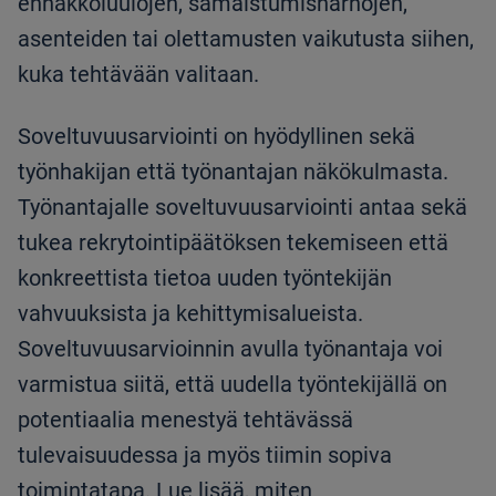
ennakkoluulojen, samaistumisharhojen,
asenteiden tai olettamusten vaikutusta siihen,
kuka tehtävään valitaan.
Soveltuvuusarviointi on hyödyllinen sekä
työnhakijan että työnantajan näkökulmasta.
Työnantajalle soveltuvuusarviointi antaa sekä
tukea rekrytointipäätöksen tekemiseen että
konkreettista tietoa uuden työntekijän
vahvuuksista ja kehittymisalueista.
Soveltuvuusarvioinnin avulla työnantaja voi
varmistua siitä, että uudella työntekijällä on
potentiaalia menestyä tehtävässä
tulevaisuudessa ja myös tiimin sopiva
toimintatapa. Lue lisää, miten