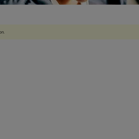
ion
.