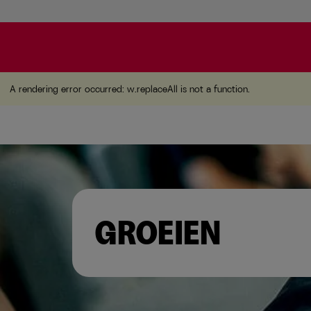
A rendering error occurred:
w.replaceAll is not a function
A rendering error occurred:
w.replaceAll is not a function
.
GROEIEN