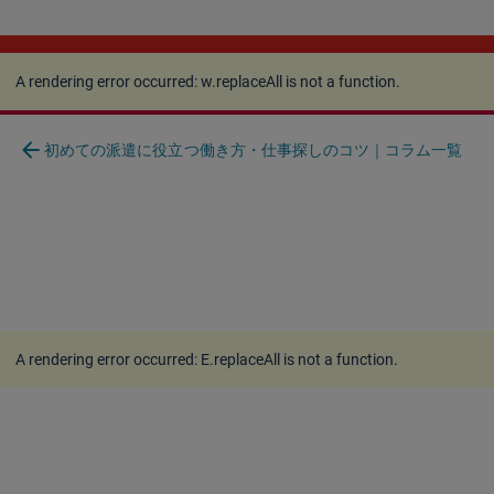
A rendering error occurred:
w.replaceAll is not a
function
.
A rendering error occurred:
w.replaceAll is not a function
.
arrow_back
初めての派遣に役立つ働き方・仕事探しのコツ｜コラム一覧
A rendering error occurred:
E.replaceAll is not a function
.