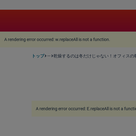
A rendering error occurred:
w.replaceAll is not a function
A rendering error occurred:
w.replaceAll is not a function
.
トップ
乾燥するのは冬だけじゃない！オフィスの
more_horiz
A rendering error occurred:
E.replaceAll is not a funct