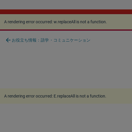
A rendering error occurred:
w.replaceAll is not a
function
.
A rendering error occurred:
w.replaceAll is not a function
.
arrow_back
お役立ち情報：語学・コミュニケーション
A rendering error occurred:
E.replaceAll is not a function
.