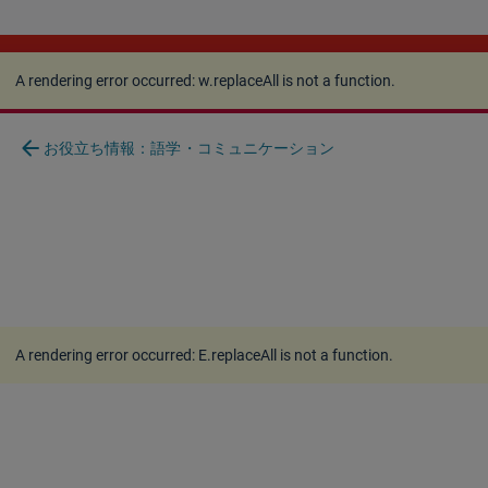
A rendering error occurred:
w.replaceAll is not a
function
.
A rendering error occurred:
w.replaceAll is not a function
.
arrow_back
お役立ち情報：語学・コミュニケーション
A rendering error occurred:
E.replaceAll is not a function
.