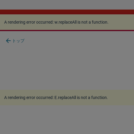
A rendering error occurred:
w.replaceAll is not a
function
.
A rendering error occurred:
w.replaceAll is not a function
.
arrow_back
トップ
A rendering error occurred:
E.replaceAll is not a function
.