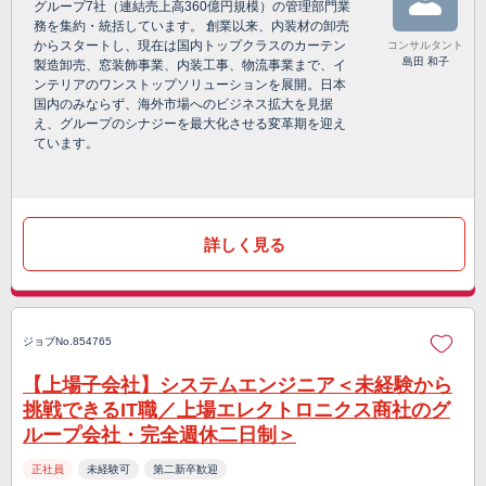
グループ7社（連結売上高360億円規模）の管理部門業
務を集約・統括しています。 創業以来、内装材の卸売
からスタートし、現在は国内トップクラスのカーテン
コンサルタント
島田 和子
製造卸売、窓装飾事業、内装工事、物流事業まで、イ
ンテリアのワンストップソリューションを展開。日本
国内のみならず、海外市場へのビジネス拡大を見据
え、グループのシナジーを最大化させる変革期を迎え
ています。
詳しく見る
ジョブNo.854765
【上場子会社】システムエンジニア＜未経験から
挑戦できるIT職／上場エレクトロニクス商社のグ
ループ会社・完全週休二日制＞
正社員
未経験可
第二新卒歓迎