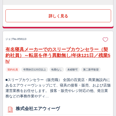
詳しく見る
ジョブNo.858113
有名寝具メーカーでのスリープカウンセラー（契
約社員）～転居を伴う異動無し/年休121日／残業5
h/
契約社員
年間休日120日以上
転勤なし
未経験可
第二新卒歓迎
■スリープカウンセラー（販売職） 全国の百貨店・商業施設内に
あるエアウィーヴショップにて、寝具の接客・販売、および店舗
運営業務をお任せします。 接客・販売やレジ対応の他、発注業
務などの事務作業やディ…
株式会社エアウィーヴ