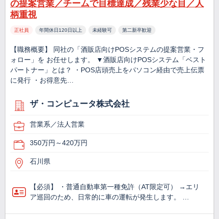
の提案営業／チームで目標達成／残業少な目／人
柄重視
正社員
年間休日120日以上
未経験可
第二新卒歓迎
【職務概要】 同社の「酒販店向けPOSシステムの提案営業・フ
ォロー」を お任せします。 ▼酒販店向けPOSシステム「ベスト
パートナー」とは？ ・POS店頭売上をパソコン経由で売上伝票
に発行 ・お得意先…
ザ・コンピュータ株式会社
営業系／法人営業
350万円～420万円
石川県
【必須】 ・普通自動車第一種免許（AT限定可） →エリ
ア巡回のため、日常的に車の運転が発生します。 …