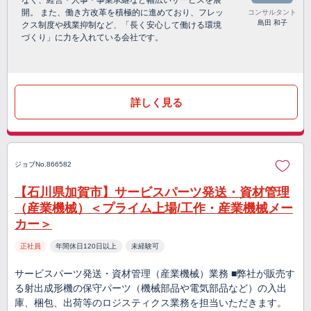
なく、経営・人事・事業承継など幅広いサービスを展
開。 また、働き方改革を積極的に進めており、フレッ
コンサルタント
島田 和子
クス制度や残業抑制など、「長く安心して働ける環境
づくり」に力を入れている会社です。
詳しく見る
ジョブNo.866582
【石川県加賀市】サービスパーツ発送・資材管理
（産業機械）＜プライム上場/工作・産業機械メー
カー＞
正社員
年間休日120日以上
未経験可
サービスパーツ発送・資材管理（産業機械）業務 ■弊社が販売す
る射出成形機の保守パーツ（機械部品や電気部品など）の入出
庫、梱包、出荷等のロジスティクス業務を担当いただきます。