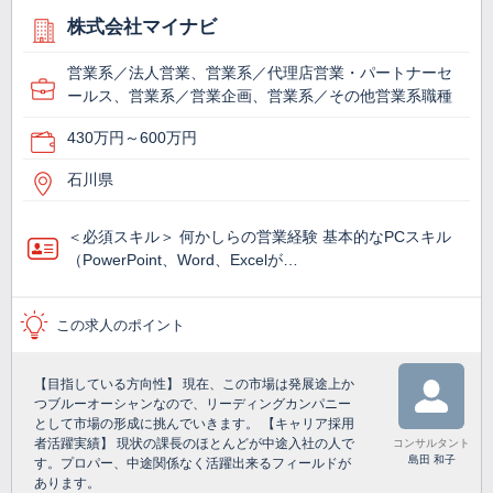
株式会社マイナビ
営業系／法人営業、営業系／代理店営業・パートナーセ
ールス、営業系／営業企画、営業系／その他営業系職種
430万円～600万円
石川県
＜必須スキル＞ 何かしらの営業経験 基本的なPCスキル
（PowerPoint、Word、Excelが…
この求人のポイント
【目指している方向性】 現在、この市場は発展途上か
つブルーオーシャンなので、リーディングカンパニー
として市場の形成に挑んでいきます。 【キャリア採用
者活躍実績】 現状の課長のほとんどが中途入社の人で
コンサルタント
島田 和子
す。プロパー、中途関係なく活躍出来るフィールドが
あります。