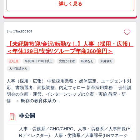
詳しく見る
ジョブNo.856304
【未経験歓迎/金沢/転勤なし】人事（採用・広報）
＜年休129日/安定/グループ年商360億円＞
正社員
年間休日120日以上
女性が活躍
転勤なし
未経験可
入社実績あり
人事（採用・広報） 中途採用業務： 媒体選定、エージェント対
応、書類選考、面接調整、内定フォロー 新卒採用業務： 会社説
明会の企画・運営、インターンシップの立案・実施 教育・研
修 ： 既存の教育体系の…
非公開
人事・労務系／CHO/CHRO、人事・労務系／人事部長(H
Rディレクター)、人事・労務系／人事課長(HRマネージ