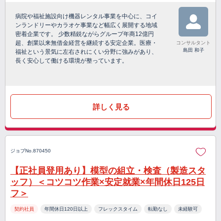
病院や福祉施設向け機器レンタル事業を中心に、コイ
ンランドリーやカラオケ事業など幅広く展開する地域
密着企業です。 少数精鋭ながらグループ年商12億円
超、創業以来無借金経営を継続する安定企業。医療・
コンサルタント
島田 和子
福祉という景気に左右されにくい分野に強みがあり、
長く安心して働ける環境が整っています。
詳しく見る
ジョブNo.870450
【正社員登用あり】模型の組立・検査（製造スタ
ッフ）＜コツコツ作業×安定就業×年間休日125日
フ＞
契約社員
年間休日120日以上
フレックスタイム
転勤なし
未経験可