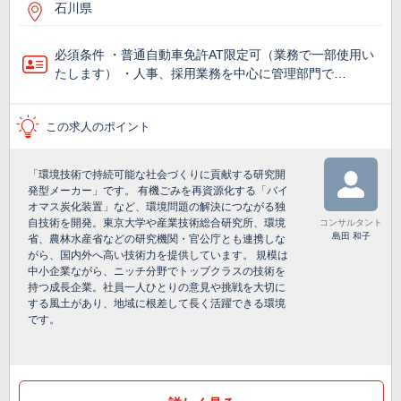
石川県
必須条件 ・普通自動車免許AT限定可（業務で一部使用い
たします） ・人事、採用業務を中心に管理部門で…
この求人のポイント
「環境技術で持続可能な社会づくりに貢献する研究開
発型メーカー」です。 有機ごみを再資源化する「バイ
オマス炭化装置」など、環境問題の解決につながる独
自技術を開発。東京大学や産業技術総合研究所、環境
コンサルタント
島田 和子
省、農林水産省などの研究機関・官公庁とも連携しな
がら、国内外へ高い技術力を提供しています。 規模は
中小企業ながら、ニッチ分野でトップクラスの技術を
持つ成長企業。社員一人ひとりの意見や挑戦を大切に
する風土があり、地域に根差して長く活躍できる環境
です。