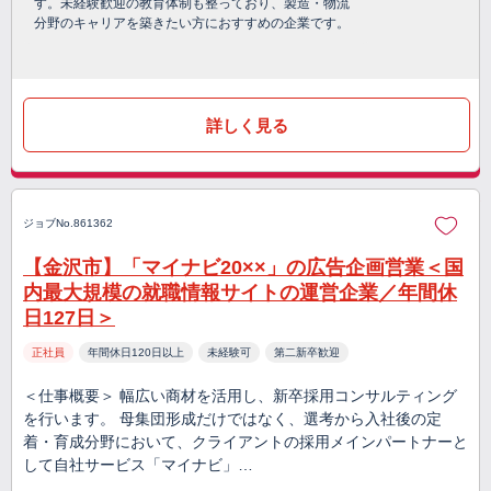
す。未経験歓迎の教育体制も整っており、製造・物流
分野のキャリアを築きたい方におすすめの企業です。
詳しく見る
ジョブNo.861362
【金沢市】「マイナビ20××」の広告企画営業＜国
内最大規模の就職情報サイトの運営企業／年間休
日127日＞
正社員
年間休日120日以上
未経験可
第二新卒歓迎
＜仕事概要＞ 幅広い商材を活用し、新卒採用コンサルティング
を行います。 母集団形成だけではなく、選考から入社後の定
着・育成分野において、クライアントの採用メインパートナーと
して自社サービス「マイナビ」…