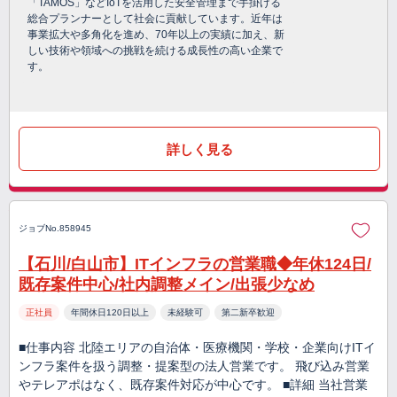
「TAMOS」などIoTを活用した安全管理まで手掛ける
総合プランナーとして社会に貢献しています。近年は
事業拡大や多角化を進め、70年以上の実績に加え、新
しい技術や領域への挑戦を続ける成長性の高い企業で
す。
詳しく見る
ジョブNo.858945
【石川/白山市】ITインフラの営業職◆年休124日/
既存案件中心/社内調整メイン/出張少なめ
正社員
年間休日120日以上
未経験可
第二新卒歓迎
■仕事内容 北陸エリアの自治体・医療機関・学校・企業向けITイ
ンフラ案件を扱う調整・提案型の法人営業です。 飛び込み営業
やテレアポはなく、既存案件対応が中心です。 ■詳細 当社営業