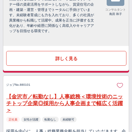
ナー様の資産活用をサポートしながら、賃貸住宅の企
画・建築・運営・管理までトータルに手掛けていま
コンサルタント
島田 和子
す。未経験者育成にも力を入れており、多くの社員が
異業種から転職して活躍中。成果を正当に評価する文
化があり、年齢や経歴に関係なく高収入やキャリアア
ップを目指せる環境です。
詳しく見る
ジョブNo.880101
【金沢市／転勤なし】人事総務＜環境技術のニッ
チトップ企業◎採用から人事企画まで幅広く活躍
＞
正社員
女性が活躍
転勤なし
未経験可
採用を中心に、人事・総務業務全般を担当していただきます。会