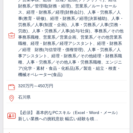
財務系／管理職(財務・経理)、営業系／ルートセール
ス、経理・財務系／経理(財務会計)、人事・労務系／人
事(教育・研修)、経理・財務系／経理(決算補助)、人事・
労務系／人事(制度・企画)、人事・労務系／人事(労務・
労政)、人事・労務系／人事(給与/社保)、事務系／その他
事務系職種、営業系／営業企画、営業系／その他営業系
職種、経理・財務系／経理アシスタント、経理・財務系
／経理 財務(与信管理・債権管理)、人事・労務系／人
事アシスタント、経理・財務系／その他経理・財務系職
種、人事・労務系／その他人事・労務系職種、エンジニ
ア(化学・素材・食品・化粧品)系／製造・組立・検査・
機械オペレーター(食品)
320万円～450万円
石川県
【必須】 基本的なPCスキル（Excel・Word・メール）
新しい業務への挑戦意欲 幅広い経験を積…