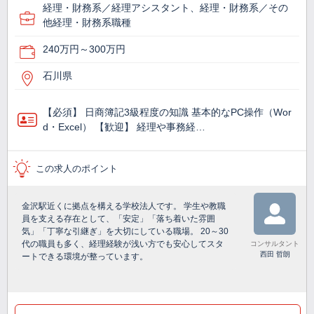
経理・財務系／経理アシスタント、経理・財務系／その
他経理・財務系職種
240万円～300万円
石川県
【必須】 日商簿記3級程度の知識 基本的なPC操作（Wor
d・Excel） 【歓迎】 経理や事務経…
この求人のポイント
金沢駅近くに拠点を構える学校法人です。 学生や教職
員を支える存在として、「安定」「落ち着いた雰囲
気」「丁寧な引継ぎ」を大切にしている職場。 20～30
代の職員も多く、経理経験が浅い方でも安心してスタ
コンサルタント
西田 哲朗
ートできる環境が整っています。