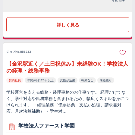
今枝 佑斗
詳しく見る
ジョブNo.856233
【金沢駅近く／土日祝休み】未経験OK！学校法人
の経理・総務事務
契約社員
年間休日120日以上
女性が活躍
転勤なし
未経験可
学校運営を支える総務・経理事務のお仕事です。 経理だけでな
く、学生対応や庶務業務も含まれるため、幅広くスキルを身につ
けられます。 ・経理業務（伝票起票、支払い処理、請求書対
応、月次決算補助） ・学生対…
学校法人ファースト学園