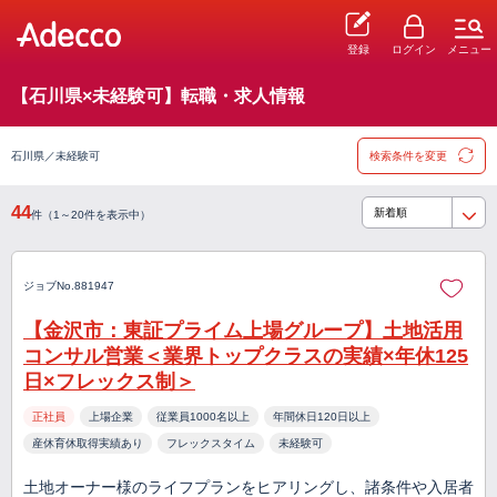
登録
ログイン
メニュー
【石川県×未経験可】転職・求人情報
石川県／未経験可
検索条件を変更
44
件（1～20件を表示中）
ジョブNo.881947
【金沢市：東証プライム上場グループ】土地活用
コンサル営業＜業界トップクラスの実績×年休125
日×フレックス制＞
正社員
上場企業
従業員1000名以上
年間休日120日以上
産休育休取得実績あり
フレックスタイム
未経験可
土地オーナー様のライフプランをヒアリングし、諸条件や入居者