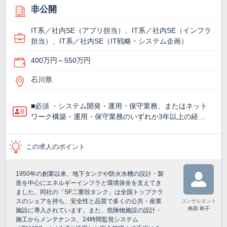
非公開
IT系／社内SE（アプリ担当）、IT系／社内SE（インフラ
担当）、IT系／社内SE（IT戦略・システム企画）
400万円～550万円
石川県
■必須 ・システム開発・運用・保守業務、またはネット
ワーク構築・運用・保守業務のいずれか3年以上の経…
この求人のポイント
1950年の創業以来、地下タンクや防火水槽の設計・製
造を中心にエネルギーインフラと環境保全を支えてき
ました。同社の「SF二重殻タンク」は全国トップクラ
スのシェアを持ち、安全性と品質で多くの公共・産業
コンサルタント
島田 和子
施設に導入されています。また、危険物施設の設計・
施工からメンテナンス、24時間監視システム