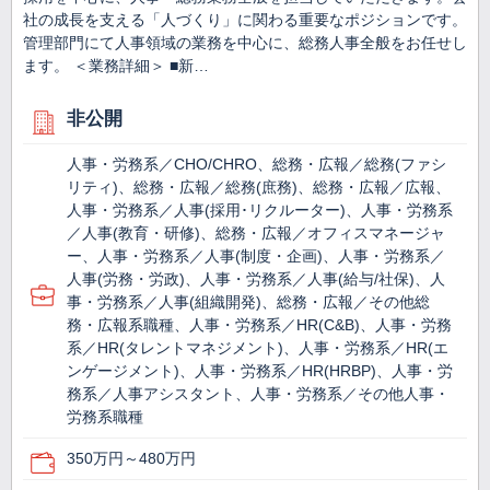
社の成長を支える「人づくり」に関わる重要なポジションです。
管理部門にて人事領域の業務を中心に、総務人事全般をお任せし
ます。 ＜業務詳細＞ ■新…
非公開
人事・労務系／CHO/CHRO、総務・広報／総務(ファシ
リティ)、総務・広報／総務(庶務)、総務・広報／広報、
人事・労務系／人事(採用･リクルーター)、人事・労務系
／人事(教育・研修)、総務・広報／オフィスマネージャ
ー、人事・労務系／人事(制度・企画)、人事・労務系／
人事(労務・労政)、人事・労務系／人事(給与/社保)、人
事・労務系／人事(組織開発)、総務・広報／その他総
務・広報系職種、人事・労務系／HR(C&B)、人事・労務
系／HR(タレントマネジメント)、人事・労務系／HR(エ
ンゲージメント)、人事・労務系／HR(HRBP)、人事・労
務系／人事アシスタント、人事・労務系／その他人事・
労務系職種
350万円～480万円