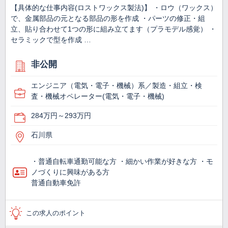
【具体的な仕事内容(ロストワックス製法)】 ・ロウ（ワックス）
で、金属部品の元となる部品の形を作成 ・パーツの修正・組
立、貼り合わせて1つの形に組み立てます（プラモデル感覚） ・
セラミックで型を作成 …
非公開
エンジニア（電気・電子・機械）系／製造・組立・検
査・機械オペレーター(電気・電子・機械)
284万円～293万円
石川県
・普通自転車通勤可能な方 ・細かい作業が好きな方 ・モ
ノづくりに興味がある方
普通自動車免許
この求人のポイント