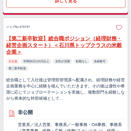
詳しく見る
ジョブNo.878797
【第二新卒歓迎】総合職ポジション（経理財務・
経営企画スタート）＜石川県トップクラスの米穀
企業＞
正社員
年間休日120日以上
女性が活躍
転勤なし
未経験可
第二新卒歓迎
総合職として入社後は管理部管理課へ配属され、経理財務や経営
企画業務を中心に経験を積んでいただきます。その後は適性や希
望に応じてジョブローテーションを実施し、複数部門を経験しな
がら将来的な幹部候補として…
非公開
営業系／法人営業、事務系／一般事務・OA事務、事務系
／営業事務、総務・広報／総務(ファシリティ)、経理・