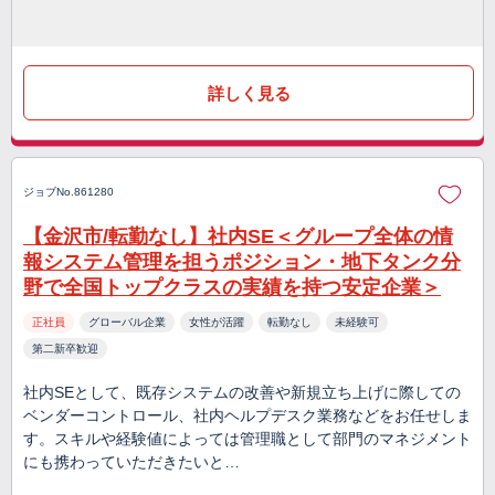
詳しく見る
ジョブNo.861280
【金沢市/転勤なし】社内SE＜グループ全体の情
報システム管理を担うポジション・地下タンク分
野で全国トップクラスの実績を持つ安定企業＞
正社員
グローバル企業
女性が活躍
転勤なし
未経験可
第二新卒歓迎
社内SEとして、既存システムの改善や新規立ち上げに際しての
ベンダーコントロール、社内ヘルプデスク業務などをお任せしま
す。スキルや経験値によっては管理職として部門のマネジメント
にも携わっていただきたいと…