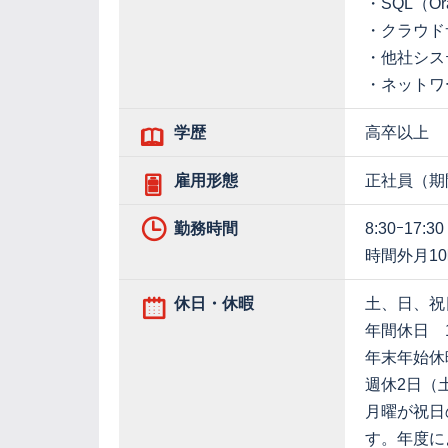
・SQL（Or
・クラウド
・他社シス
・ネットワ
学歴
高卒以上
雇用形態
正社員（期
勤務時間
8:30ｰ17:30
時間外月1
休日・休暇
土、日、祝
年間休日 1
年末年始休
週休2日（
月曜が祝日
す。年度に