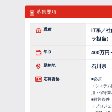
募集要項
職種
IT系／
ラ担当）
年収
400万円
勤務地
石川県
応募資格
■必須
・システム
用・保守業
■歓迎条件
・プロジ