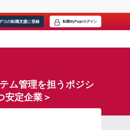
デコの転職支援に
登録
転職MyPage
ログイン
ステム管理を担うポジシ
つ安定企業＞