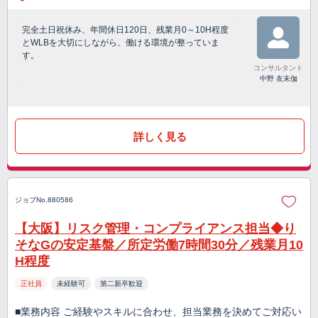
完全土日祝休み、年間休日120日、残業月0～10H程度
とWLBを大切にしながら、働ける環境が整っていま
す。
コンサルタント
中野 友未伽
詳しく見る
ジョブNo.880586
【大阪】リスク管理・コンプライアンス担当◆り
そなGの安定基盤／所定労働7時間30分／残業月10
H程度
正社員
未経験可
第二新卒歓迎
■業務内容 ご経験やスキルに合わせ、担当業務を決めてご対応い