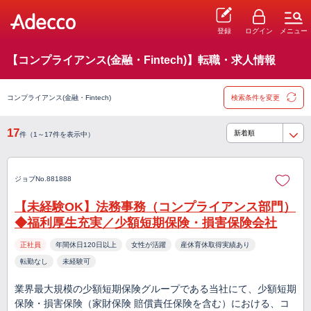
登録
ログイン
メニュー
【コンプライアンス(金融・Fintech)】転職・求人情報
コンプライアンス(金融・Fintech)
検索条件を変更
17
件（1～17件を表示中）
ジョブNo.881888
【未経験OK】法務事務（コンプライアンス部門）
◆福利厚生充実／少額短期保険・損害保険会社
正社員
年間休日120日以上
女性が活躍
産休育休取得実績あり
転勤なし
未経験可
業界最大規模の少額短期保険グループである当社にて、少額短期
保険・損害保険（家財保険 賠償責任保険を含む）における、コ