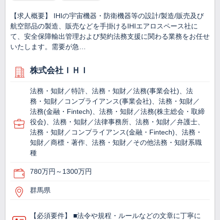
【求人概要】 IHIの宇宙機器・防衛機器等の設計/製造/販売及び
航空部品の製造、販売などを手掛けるIHIエアロスペース社に
て、安全保障輸出管理および契約法務支援に関わる業務をお任せ
いたします。需要が急…
株式会社ＩＨＩ
法務・知財／特許、法務・知財／法務(事業会社)、法
務・知財／コンプライアンス(事業会社)、法務・知財／
法務(金融・Fintech)、法務・知財／法務(株主総会・取締
役会)、法務・知財／法律事務所、法務・知財／弁護士、
法務・知財／コンプライアンス(金融・Fintech)、法務・
知財／商標・著作、法務・知財／その他法務・知財系職
種
780万円～1300万円
群馬県
【必須要件】 ■法令や規程・ルールなどの文章に丁寧に