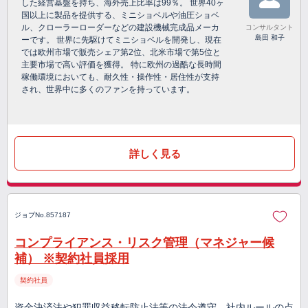
した経営基盤を持ち、海外売上比率は99％。 世界40ヶ
国以上に製品を提供する、ミニショベルや油圧ショベ
ル、クローラーローダーなどの建設機械完成品メーカ
コンサルタント
島田 和子
ーです。 世界に先駆けてミニショベルを開発し、現在
では欧州市場で販売シェア第2位、北米市場で第5位と
主要市場で高い評価を獲得。 特に欧州の過酷な長時間
稼働環境においても、耐久性・操作性・居住性が支持
され、世界中に多くのファンを持っています。
詳しく見る
ジョブNo.857187
コンプライアンス・リスク管理（マネジャー候
補） ※契約社員採用
契約社員
資金決済法や犯罪収益移転防止法等の法令遵守、社内ルールの点