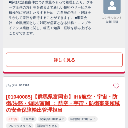
■多様な法務案件につき裁量をもって処理したり、グル
ープ全体の方針等を踏まえて新しい技術やサービスを
積極的に実施したりするため、ご自身の考え・経験を
生かして業務を遂行することができます。 ■事業会
コンサルタント
益川 実璃
社・金融機関として対応が必要となる法務・コンプラ
イアンス業務に関し、幅広く知識・経験を積み上げる
ことができます。
詳しく見る
ジョブNo.832391
[01040085]【群馬県富岡市】IHI/航空・宇宙・防
衛/法務・知財/富岡 ： 航空・宇宙・防衛事業領域
の安全保障輸出管理担当
正社員
上場企業
従業員1000名以上
年間休日120日以上
フレックスタイム
語学が生かせる