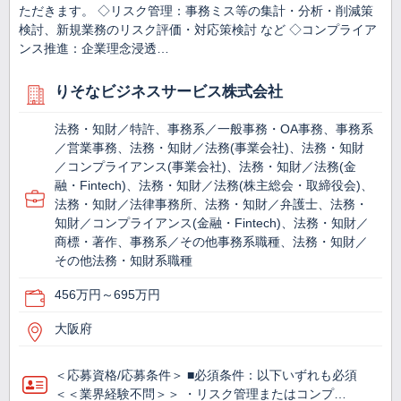
ただきます。 ◇リスク管理：事務ミス等の集計・分析・削減策
検討、新規業務のリスク評価・対応策検討 など ◇コンプライア
ンス推進：企業理念浸透…
りそなビジネスサービス株式会社
法務・知財／特許、事務系／一般事務・OA事務、事務系
／営業事務、法務・知財／法務(事業会社)、法務・知財
／コンプライアンス(事業会社)、法務・知財／法務(金
融・Fintech)、法務・知財／法務(株主総会・取締役会)、
法務・知財／法律事務所、法務・知財／弁護士、法務・
知財／コンプライアンス(金融・Fintech)、法務・知財／
商標・著作、事務系／その他事務系職種、法務・知財／
その他法務・知財系職種
456万円～695万円
大阪府
＜応募資格/応募条件＞ ■必須条件：以下いずれも必須
＜＜業界経験不問＞＞ ・リスク管理またはコンプ…