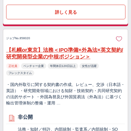
詳しく見る
ジョブNo.858020
【札幌or東京】法務＜IPO準備×外為法×英文契約/
研究開発型企業の中核ポジション＞
正社員
ベンチャー企業
年間休日120日以上
女性が活躍
フレックスタイム
・国内外取引に関する契約書の作成、レビュー、交渉（日本語・
英語） ・研究開発領域における知財・技術契約・共同研究契約
の法的サポート ・外国為替及び外国貿易法（外為法）に基づく
輸出管理体制の整備・運用 …
非公開
法務・知財／特許、内部統制・監査系／内部統制・SO