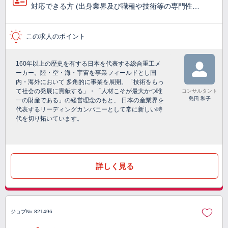
対応できる方 (出身業界及び職種や技術等の専門性…
この求人のポイント
160年以上の歴史を有する日本を代表する総合重工メ
ーカー。陸・空・海・宇宙を事業フィールドとし国
内・海外において 多角的に事業を展開。「技術をもっ
て社会の発展に貢献する」・「人材こそが最大かつ唯
コンサルタント
島田 和子
一の財産である」の経営理念のもと、 日本の産業界を
代表するリーディングカンパニーとして常に新しい時
代を切り拓いています。
詳しく見る
ジョブNo.821496