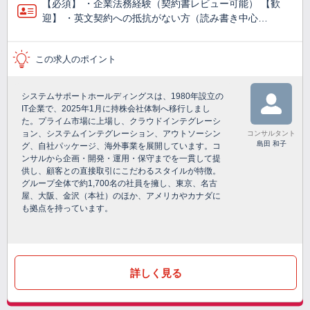
【必須】 ・企業法務経験（契約書レビュー可能） 【歓
迎】 ・英文契約への抵抗がない方（読み書き中心…
この求人のポイント
システムサポートホールディングスは、1980年設立の
IT企業で、2025年1月に持株会社体制へ移行しまし
た。プライム市場に上場し、クラウドインテグレーシ
ョン、システムインテグレーション、アウトソーシン
コンサルタント
島田 和子
グ、自社パッケージ、海外事業を展開しています。コ
ンサルから企画・開発・運用・保守までを一貫して提
供し、顧客との直接取引にこだわるスタイルが特徴。
グループ全体で約1,700名の社員を擁し、東京、名古
屋、大阪、金沢（本社）のほか、アメリカやカナダに
も拠点を持っています。
詳しく見る