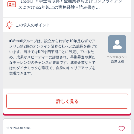
【必須】 • 学士号取得 • 金融業界およびコンプライアン
スにおける2年以上の実務経験 • 読み書き…
この求人のポイント
■Webullグループは、設立からわずか10年足らずでア
メリカ第2位のオンライン証券会社へと急成長を遂げて
います。当社ではKPIを四半期ごとに設定しているた
め、成果がスピーディーに評価され、早期昇進や新た
コンサルタント
原澤 太樹
なチャレンジのチャンスが豊富です。成長企業ならで
はのダイナミックな環境で、自身のキャリアアップを
実現できます。
詳しく見る
ジョブNo.816261