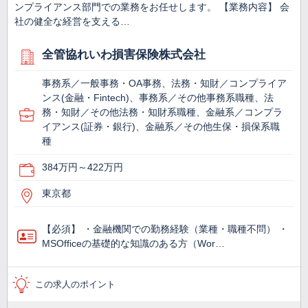
ンプライアンス部門での業務をお任せします。 【業務内容】 会
社の健全な経営を支える…
全管協れいわ損害保険株式会社
事務系／一般事務・OA事務、法務・知財／コンプライア
ンス(金融・Fintech)、事務系／その他事務系職種、法
務・知財／その他法務・知財系職種、金融系／コンプラ
イアンス(証券・銀行)、金融系／その他生保・損保系職
種
384万円～422万円
東京都
【必須】 ・金融機関での勤務経験（業種・職種不問） ・
MSOfficeの基礎的な知識のある方（Wor…
この求人のポイント