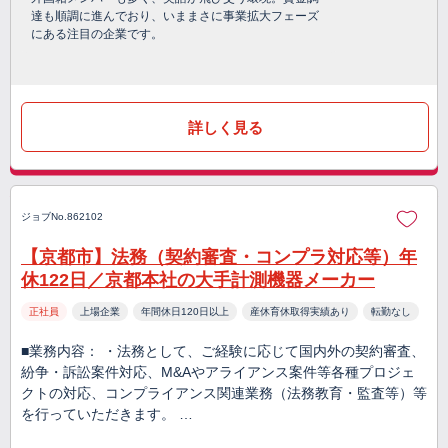
達も順調に進んでおり、いままさに事業拡大フェーズ
にある注目の企業です。
詳しく見る
ジョブNo.862102
【京都市】法務（契約審査・コンプラ対応等）年
休122日／京都本社の大手計測機器メーカー
正社員
上場企業
年間休日120日以上
産休育休取得実績あり
転勤なし
■業務内容： ・法務として、ご経験に応じて国内外の契約審査、
紛争・訴訟案件対応、M&Aやアライアンス案件等各種プロジェ
クトの対応、コンプライアンス関連業務（法務教育・監査等）等
を行っていただきます。 …