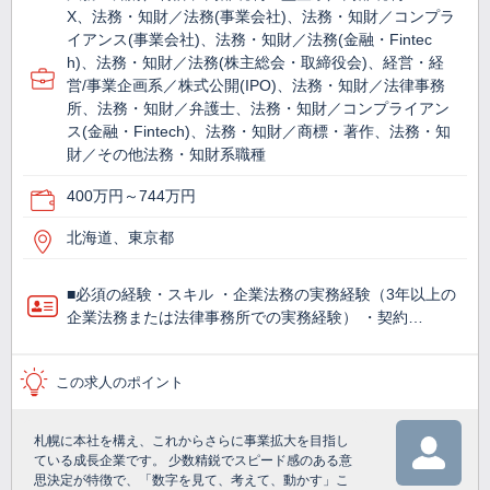
X、法務・知財／法務(事業会社)、法務・知財／コンプラ
イアンス(事業会社)、法務・知財／法務(金融・Fintec
h)、法務・知財／法務(株主総会・取締役会)、経営・経
営/事業企画系／株式公開(IPO)、法務・知財／法律事務
所、法務・知財／弁護士、法務・知財／コンプライアン
ス(金融・Fintech)、法務・知財／商標・著作、法務・知
財／その他法務・知財系職種
400万円～744万円
北海道、東京都
■必須の経験・スキル ・企業法務の実務経験（3年以上の
企業法務または法律事務所での実務経験） ・契約…
この求人のポイント
札幌に本社を構え、これからさらに事業拡大を目指し
ている成長企業です。 少数精鋭でスピード感のある意
思決定が特徴で、「数字を見て、考えて、動かす」こ