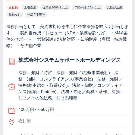
正社員
上場企業
従業員1000名以上
年間休日120日以上
女性が活躍
転勤なし
一部在宅勤務
法務担当として、契約書対応を中心に企業法務を幅広く担当しま
す。 ・契約書作成／レビュー（NDA・業務委託など） ・M&A案
件のサポート ・労務関連の法務対応 ・知的財産（商標・特許戦
略） ・その他企業…
株式会社システムサポートホールディングス
法務・知財／特許、法務・知財／法務(事業会社)、法
務・知財／コンプライアンス(事業会社)、法務・知財／
法務(株主総会・取締役会)、法務・知財／コンプライア
ンス(金融・Fintech)、法務・知財／商標・著作、法務・
知財／その他法務・知財系職種
400万円～650万円
石川県