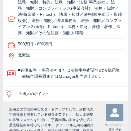
法務・知財／特許、法務・知財／法務(事業会社)、法
務・知財／コンプライアンス(事業会社)、法務・知財／
法務(金融・Fintech)、法務・知財／法務(株主総会・取締
役会)、法務・知財／法律事務所、法務・知財／コンプラ
イアンス(金融・Fintech)、法務・知財／商標・著作、法
務・知財／その他法務・知財系職種
500万円～800万円
北海道
■必須条件 ・事業会社または法律事務所等での法務経験
・前職で課長職またはManager相当以上のポ…
この求人のポイント
北海道大学発の宇宙スタートアップとして、次世代の
宇宙技術を開発している成長企業です。小型人工衛星
の推進システムを中心に、宇宙物流の未来を切り拓く
最先端技術を持っています。 グローバル志向の組織で
コンサルタント
島田 和子
外国籍メンバーも多く、英語が飛び交う環境。資金調