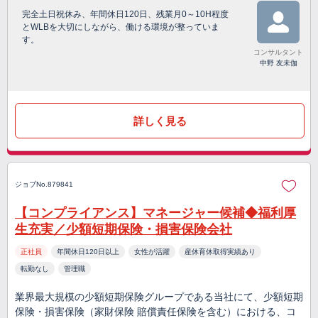
完全土日祝休み、年間休日120日、残業月0～10H程度
とWLBを大切にしながら、働ける環境が整っていま
す。
コンサルタント
中野 友未伽
詳しく見る
ジョブNo.879841
【コンプライアンス】マネージャー候補◆福利厚
生充実／少額短期保険・損害保険会社
正社員
年間休日120日以上
女性が活躍
産休育休取得実績あり
転勤なし
管理職
業界最大規模の少額短期保険グループである当社にて、少額短期
保険・損害保険（家財保険 賠償責任保険を含む）における、コ