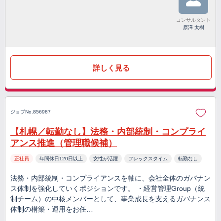
コンサルタント
原澤 太樹
詳しく見る
ジョブNo.856987
【札幌／転勤なし】法務・内部統制・コンプライ
アンス推進（管理職候補）
正社員
年間休日120日以上
女性が活躍
フレックスタイム
転勤なし
法務・内部統制・コンプライアンスを軸に、会社全体のガバナン
ス体制を強化していくポジションです。 ・経営管理Group（統
制チーム）の中核メンバーとして、事業成長を支えるガバナンス
体制の構築・運用をお任…