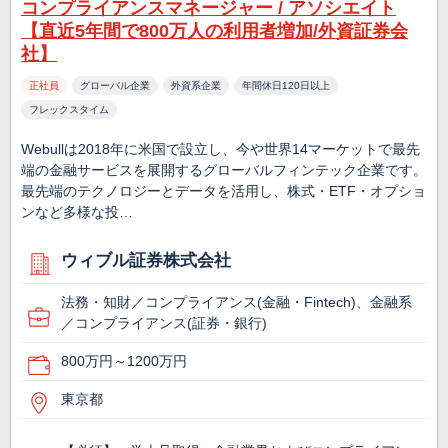
コンプライアンスマネージャー / アソシエイト
【直近5年間で800万人の利用者増加/外資証券会
社】
正社員
グローバル企業
外資系企業
年間休日120日以上
フレックスタイム
Webullは2018年に米国で設立し、今や世界14マーケットで最先
端の金融サービスを展開するグローバルフィンテック企業です。
最先端のテクノロジーとデータを活用し、株式・ETF・オプショ
ンなど多様な投…
ウィブル証券株式会社
法務・知財／コンプライアンス(金融・Fintech)、金融系
／コンプライアンス(証券・銀行)
800万円～1200万円
東京都