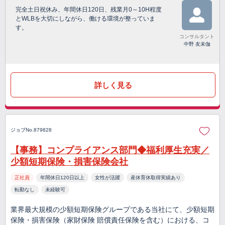
完全土日祝休み、年間休日120日、残業月0～10H程度
とWLBを大切にしながら、働ける環境が整っていま
す。
コンサルタント
中野 友未伽
詳しく見る
ジョブNo.879828
【事務】コンプライアンス部門◆福利厚生充実／
少額短期保険・損害保険会社
正社員
年間休日120日以上
女性が活躍
産休育休取得実績あり
転勤なし
未経験可
業界最大規模の少額短期保険グループである当社にて、少額短期
保険・損害保険（家財保険 賠償責任保険を含む）における、コ