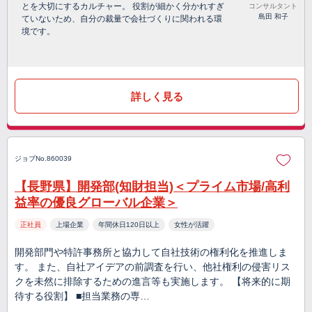
とを大切にするカルチャー。 役割が細かく分かれすぎ
コンサルタント
島田 和子
ていないため、自分の裁量で会社づくりに関われる環
境です。
詳しく見る
ジョブNo.860039
【長野県】開発部(知財担当)＜プライム市場/高利
益率の優良グローバル企業＞
正社員
上場企業
年間休日120日以上
女性が活躍
開発部門や特許事務所と協力して自社技術の権利化を推進しま
す。 また、自社アイデアの前調査を行い、他社権利の侵害リス
クを未然に排除するための進言等も実施します。 【将来的に期
待する役割】 ■担当業務の専…