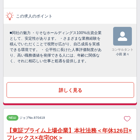
この求人のポイント
■同社の魅力 ・りそなホールディングス100%出資企業
として、安定性があります。 ・さまざまな業務経験を
積んでいただくことで視野が広がり、自己成長を実感
できる環境です。 ・ 公平性に長けた人事評価制度があ
コンサルタント
小田 菜々
り、高い職務価値を発揮できる人には、年齢に関係な
く、それに相応しい仕事と処遇を提供します。
詳しく見る
NEW
ジョブNo.870419
【東証プライム上場企業】本社法務＜年休126日×
フレックス×在宅OK＞