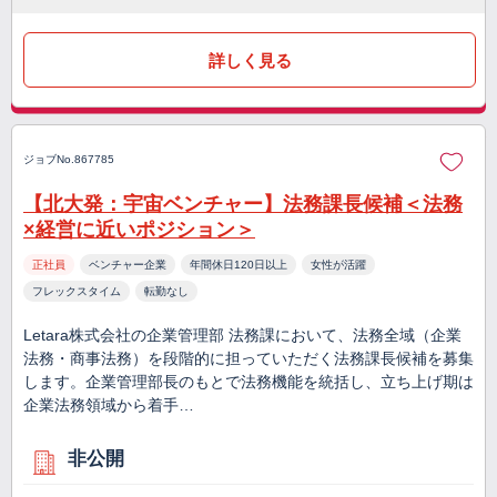
詳しく見る
ジョブNo.867785
【北大発：宇宙ベンチャー】法務課長候補＜法務
×経営に近いポジション＞
正社員
ベンチャー企業
年間休日120日以上
女性が活躍
フレックスタイム
転勤なし
Letara株式会社の企業管理部 法務課において、法務全域（企業
法務・商事法務）を段階的に担っていただく法務課長候補を募集
します。企業管理部長のもとで法務機能を統括し、立ち上げ期は
企業法務領域から着手…
非公開