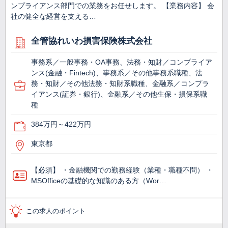
ンプライアンス部門での業務をお任せします。 【業務内容】 会
社の健全な経営を支える…
全管協れいわ損害保険株式会社
事務系／一般事務・OA事務、法務・知財／コンプライア
ンス(金融・Fintech)、事務系／その他事務系職種、法
務・知財／その他法務・知財系職種、金融系／コンプラ
イアンス(証券・銀行)、金融系／その他生保・損保系職
種
384万円～422万円
東京都
【必須】 ・金融機関での勤務経験（業種・職種不問） ・
MSOfficeの基礎的な知識のある方（Wor…
この求人のポイント