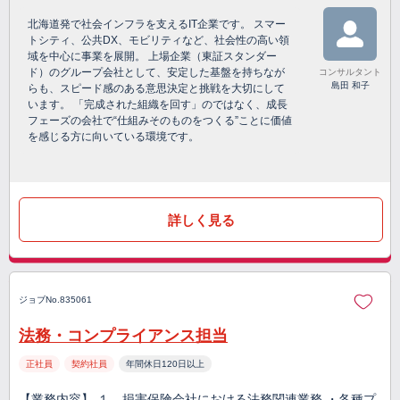
北海道発で社会インフラを支えるIT企業です。 スマー
トシティ、公共DX、モビリティなど、社会性の高い領
域を中心に事業を展開。 上場企業（東証スタンダー
ド）のグループ会社として、安定した基盤を持ちなが
コンサルタント
島田 和子
らも、スピード感のある意思決定と挑戦を大切にして
います。 「完成された組織を回す」のではなく、成長
フェーズの会社で“仕組みそのものをつくる”ことに価値
を感じる方に向いている環境です。
詳しく見る
ジョブNo.835061
法務・コンプライアンス担当
正社員
契約社員
年間休日120日以上
【業務内容】 １．損害保険会社における法務関連業務 ・各種プ