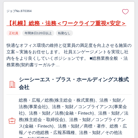
ジョブNo.870364
【札幌】総務・法務＜ワークライフ重視×安定＞
正社員
年間休日120日以上
転勤なし
快適なオフィス環境の維持と従業員の満足度を向上させる施策の
立案～実施をお任せします。 社員エンゲージメントを実現し社
内ををより良くしていくポジションです。 ■総務業務全般 ・法
務業務(契約書リーガルチ…
シーシーエス・プラス・ホールディングス株式
会社
総務・広報／総務(株主総会・株式業務)、法務・知財／
法務(事業会社)、法務・知財／コンプライアンス(事業会
社)、法務・知財／法務(金融・Fintech)、法務・知財／法
務(株主総会・取締役会)、法務・知財／コンプライアン
ス(金融・Fintech)、法務・知財／商標・著作、総務・広
報／その他総務・広報系職種、法務・知財／その他法