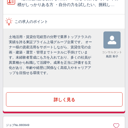
標がしっかりある方 ・自分の力を試したい、挑戦し…
この求人のポイント
土地活用・賃貸住宅経営の分野で業界トップクラスの
実績を誇る東証プライム上場グループ企業です。 オー
ナー様の資産活用をサポートしながら、賃貸住宅の企
画・建築・運営・管理までトータルに手掛けていま
コンサルタント
島田 和子
す。未経験者育成にも力を入れており、多くの社員が
異業種から転職して活躍中。成果を正当に評価する文
化があり、年齢や経歴に関係なく高収入やキャリアア
ップを目指せる環境です。
詳しく見る
ジョブNo.880849