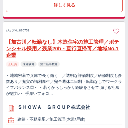
詳しく見る
ジョブNo.870751
【加古川／転勤なし】木造住宅の施工管理／ポテ
ンシャル採用／残業20h・直行直帰可／地域No.1
企業
正社員
未経験可
第二新卒歓迎
～地域密着で兵庫で長く働く！／透明な評価制度／研修制度も多
数あり／充実の福利厚生／完全週休二日制・転勤なしでワークラ
イフバランス◎～ ～若くからしっかり経験をさせて頂ける社風
が魅力♪～ 手厚いフォロ…
ＳＨＯＷＡ ＧＲＯＵＰ株式会社
建築・不動産系／施工管理(木造/戸建)