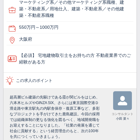
マーケティング系／その他マーケティング系職種、建
築・不動産系／用地仕入、建築・不動産系／その他建
築・不動産系職種
550万円～1000万円
大阪府
【必須】 宅地建物取引士をお持ちの方 不動産業界でのご
経験がある方
この求人のポイント
超高層ビル建築の先駆けである霞が関ビルをはじめ、
六本木ヒルズやGINZA SIX、さらには東京国際空港Ｄ
滑走路や東京駅丸の内駅舎保存・復原工事など、多彩
なプロジェクトを手がけてきた鹿島建設。今回の採用
コンサルタント
小田 菜々
では組織体制の更なる強化を図るべく、地域開発職を
お迎えすることになりました。「社業の発展を通じて
社会に貢献する」という経営理念のもと、次の100年
を共につくっていきましょう。