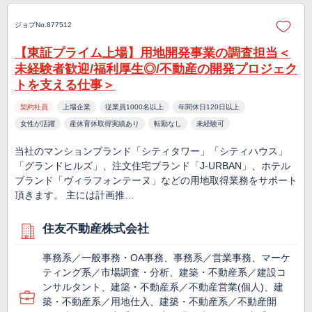
ジョブNo.877512
【東証プライム上場】用地開発事業の調査担当＜
未経験者歓迎/福利厚生◎/不動産の開発プロジェク
トを支える仕事＞
契約社員
上場企業
従業員1000名以上
年間休日120日以上
女性が活躍
産休育休取得実績あり
転勤なし
未経験可
当社のマンションブランド「シティタワー」「シティハウス」
「グランドヒルズ」、注文住宅ブランド「J-URBAN」、ホテル
ブランド「ヴィラフォンテーヌ」などの用地取得業務をサポート
頂きます。 主には計画推…
住友不動産株式会社
事務系／一般事務・OA事務、事務系／営業事務、マーケ
ティング系／市場調査・分析、建築・不動産系／建設コ
ンサルタント、建築・不動産系／不動産営業(個人)、建
築・不動産系／用地仕入、建築・不動産系／不動産開