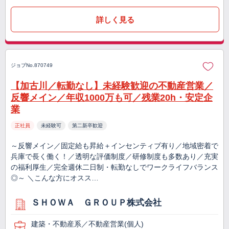
詳しく見る
ジョブNo.870749
【加古川／転勤なし】未経験歓迎の不動産営業／
反響メイン／年収1000万も可／残業20h・安定企
業
正社員
未経験可
第二新卒歓迎
～反響メイン／固定給も昇給＋インセンティブ有り／地域密着で
兵庫で長く働く！／透明な評価制度／研修制度も多数あり／充実
の福利厚生／完全週休二日制・転勤なしでワークライフバランス
◎～ ＼こんな方にオスス…
ＳＨＯＷＡ ＧＲＯＵＰ株式会社
建築・不動産系／不動産営業(個人)