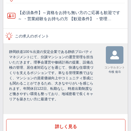
【必須条件】～資格をお持ち無い方のご応募も歓迎です
～ ・営業経験をお持ちの方 【歓迎条件】 ・管理…
この求人のポイント
静岡鉄道100％出資の安定企業である静鉄プロパティ
マネジメントにて、分譲マンションの運営管理を担当
いただきます。理事会運営や修繕計画の提案、設備点
検の管理、居住者対応などを通じて、快適な住環境づ
コンサルタント
今枝 佑斗
くりを支えるポジションです。単なる管理業務ではな
く、マンションの資産価値向上やコミュニティ形成に
も関わることができるため、大きなやりがいを感じら
れます。年間休日122日、転勤なし、時差出勤制度な
ど働きやすい環境も整っており、地域密着で長くキャ
リアを築きたい方に最適です。
詳しく見る