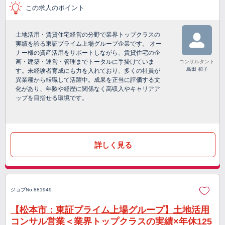
この求人のポイント
土地活用・賃貸住宅経営の分野で業界トップクラスの
実績を誇る東証プライム上場グループ企業です。 オー
ナー様の資産活用をサポートしながら、賃貸住宅の企
画・建築・運営・管理までトータルに手掛けていま
コンサルタント
島田 和子
す。未経験者育成にも力を入れており、多くの社員が
異業種から転職して活躍中。成果を正当に評価する文
化があり、年齢や経歴に関係なく高収入やキャリアア
ップを目指せる環境です。
詳しく見る
ジョブNo.881949
【松本市：東証プライム上場グループ】土地活用
コンサル営業＜業界トップクラスの実績×年休125