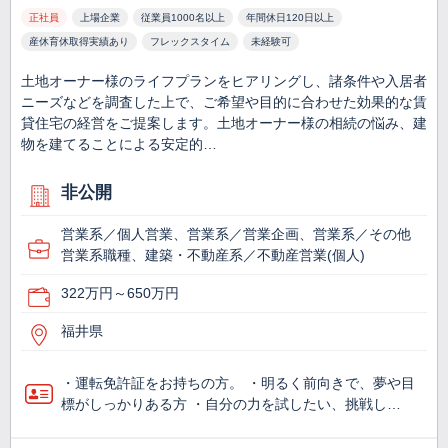
正社員
上場企業
従業員1000名以上
年間休日120日以上
産休育休取得実績あり
フレックスタイム
未経験可
土地オーナー様のライフプランをヒアリングし、諸条件や入居者
ニーズなどを調査した上で、ご希望や目的に合わせた効果的な賃
貸住宅の経営をご提案します。土地オーナー様の相続の悩み、建
物を建てることによる安定的…
非公開
営業系／個人営業、営業系／営業企画、営業系／その他
営業系職種、建築・不動産系／不動産営業(個人)
322万円～650万円
福井県
・運転免許証をお持ちの方。 ・明るく前向きで、夢や目
標がしっかりある方 ・自分の力を試したい、挑戦し…