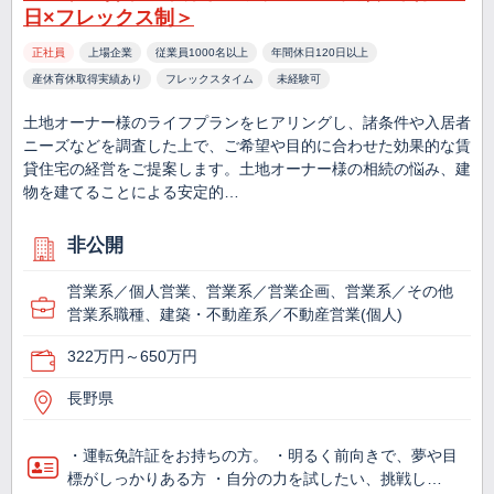
日×フレックス制＞
正社員
上場企業
従業員1000名以上
年間休日120日以上
産休育休取得実績あり
フレックスタイム
未経験可
土地オーナー様のライフプランをヒアリングし、諸条件や入居者
ニーズなどを調査した上で、ご希望や目的に合わせた効果的な賃
貸住宅の経営をご提案します。土地オーナー様の相続の悩み、建
物を建てることによる安定的…
非公開
営業系／個人営業、営業系／営業企画、営業系／その他
営業系職種、建築・不動産系／不動産営業(個人)
322万円～650万円
長野県
・運転免許証をお持ちの方。 ・明るく前向きで、夢や目
標がしっかりある方 ・自分の力を試したい、挑戦し…