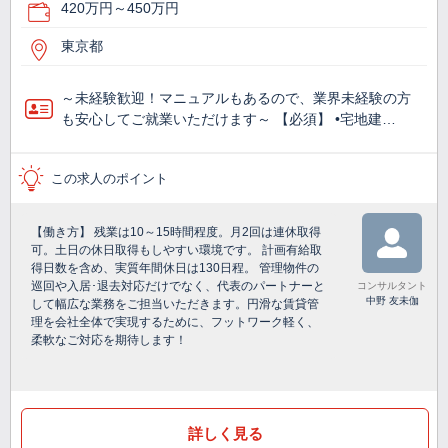
420万円～450万円
東京都
～未経験歓迎！マニュアルもあるので、業界未経験の方
も安心してご就業いただけます～ 【必須】 •宅地建…
この求人のポイント
【働き方】 残業は10～15時間程度。月2回は連休取得
可。土日の休日取得もしやすい環境です。 計画有給取
得日数を含め、実質年間休日は130日程。 管理物件の
巡回や入居･退去対応だけでなく、代表のパートナーと
コンサルタント
中野 友未伽
して幅広な業務をご担当いただきます。円滑な賃貸管
理を会社全体で実現するために、フットワーク軽く、
柔軟なご対応を期待します！
詳しく見る