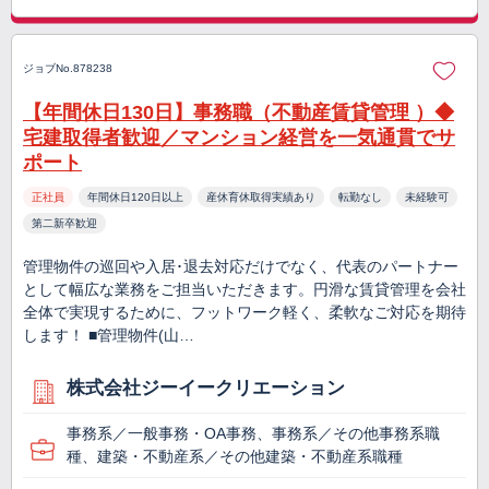
ジョブNo.878238
【年間休日130日】事務職（不動産賃貸管理 ）◆
宅建取得者歓迎／マンション経営を一気通貫でサ
ポート
正社員
年間休日120日以上
産休育休取得実績あり
転勤なし
未経験可
第二新卒歓迎
管理物件の巡回や入居･退去対応だけでなく、代表のパートナー
として幅広な業務をご担当いただきます。円滑な賃貸管理を会社
全体で実現するために、フットワーク軽く、柔軟なご対応を期待
します！ ■管理物件(山…
株式会社ジーイークリエーション
事務系／一般事務・OA事務、事務系／その他事務系職
種、建築・不動産系／その他建築・不動産系職種