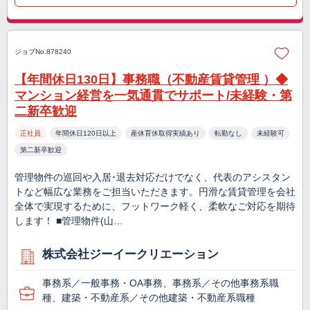
ジョブNo.878240
【年間休日130日】事務職（不動産賃貸管理 ）◆
マンション経営を一気通貫でサポート/未経験・第
二新卒歓迎
正社員
年間休日120日以上
産休育休取得実績あり
転勤なし
未経験可
第二新卒歓迎
管理物件の巡回や入居･退去対応だけでなく、代表のアシスタン
トなど幅広な業務をご担当いただきます。円滑な賃貸管理を会社
全体で実現するために、フットワーク軽く、柔軟なご対応を期待
します！ ■管理物件(山…
株式会社ジーイークリエーション
事務系／一般事務・OA事務、事務系／その他事務系職
種、建築・不動産系／その他建築・不動産系職種