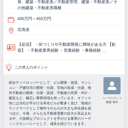
発、建築・不動産系／不動産管理、建築・不動産系／そ
の他建築・不動産系職種
400万円～450万円
北海道
【必須】 ・街づくりや不動産開発に興味がある方 【歓
迎】 ・不動産業界経験 ・営業経験 ・事務経験 …
この求人のポイント
総合ディベロッパーとして、ビル開発・賃貸、マンシ
ョン・戸建住宅の開発・分譲、宅地の造成・分譲、海
外不動産の開発・分譲・賃貸、不動産の売買・仲介・
鑑定など、幅広い事業領域を持っています。オフィス
コンサルタント
島田 和子
街には当社が手がける有名ビルが数多く並び、地域の
ランドマークとして物件そのものが大きな存在感を放
つほど。今後、さらなる不動産需要の拡大が見込まれ
る中、大規模なプロジェクトを手がける業界のリーデ
ィングカンパニーとして、成長を続けていきます。