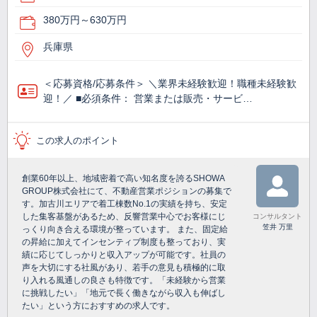
380万円～630万円
兵庫県
＜応募資格/応募条件＞ ＼業界未経験歓迎！職種未経験歓
迎！／ ■必須条件： 営業または販売・サービ…
この求人のポイント
創業60年以上、地域密着で高い知名度を誇るSHOWA
GROUP株式会社にて、不動産営業ポジションの募集で
す。加古川エリアで着工棟数No.1の実績を持ち、安定
した集客基盤があるため、反響営業中心でお客様にじ
コンサルタント
笠井 万里
っくり向き合える環境が整っています。 また、固定給
の昇給に加えてインセンティブ制度も整っており、実
績に応じてしっかりと収入アップが可能です。社員の
声を大切にする社風があり、若手の意見も積極的に取
り入れる風通しの良さも特徴です。「未経験から営業
に挑戦したい」「地元で長く働きながら収入も伸ばし
たい」という方におすすめの求人です。