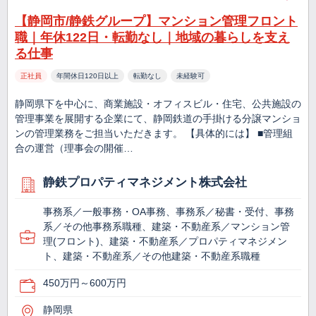
【静岡市/静鉄グループ】マンション管理フロント
職｜年休122日・転勤なし｜地域の暮らしを支え
る仕事
正社員
年間休日120日以上
転勤なし
未経験可
静岡県下を中心に、商業施設・オフィスビル・住宅、公共施設の
管理事業を展開する企業にて、静岡鉄道の手掛ける分譲マンショ
ンの管理業務をご担当いただきます。 【具体的には】 ■管理組
合の運営（理事会の開催…
静鉄プロパティマネジメント株式会社
事務系／一般事務・OA事務、事務系／秘書・受付、事務
系／その他事務系職種、建築・不動産系／マンション管
理(フロント)、建築・不動産系／プロパティマネジメン
ト、建築・不動産系／その他建築・不動産系職種
450万円～600万円
静岡県