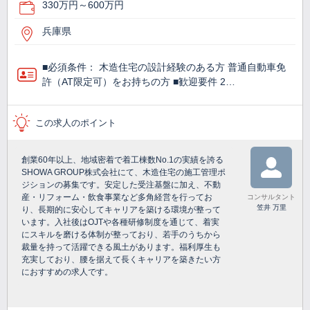
330万円～600万円
兵庫県
■必須条件： 木造住宅の設計経験のある方 普通自動車免
許（AT限定可）をお持ちの方 ■歓迎要件 2…
この求人のポイント
創業60年以上、地域密着で着工棟数No.1の実績を誇る
SHOWA GROUP株式会社にて、木造住宅の施工管理ポ
ジションの募集です。安定した受注基盤に加え、不動
産・リフォーム・飲食事業など多角経営を行ってお
コンサルタント
笠井 万里
り、長期的に安心してキャリアを築ける環境が整って
います。入社後はOJTや各種研修制度を通じて、着実
にスキルを磨ける体制が整っており、若手のうちから
裁量を持って活躍できる風土があります。福利厚生も
充実しており、腰を据えて長くキャリアを築きたい方
におすすめの求人です。