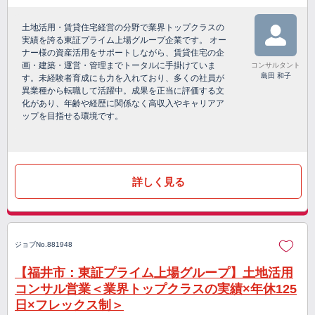
土地活用・賃貸住宅経営の分野で業界トップクラスの
実績を誇る東証プライム上場グループ企業です。 オー
ナー様の資産活用をサポートしながら、賃貸住宅の企
画・建築・運営・管理までトータルに手掛けていま
コンサルタント
島田 和子
す。未経験者育成にも力を入れており、多くの社員が
異業種から転職して活躍中。成果を正当に評価する文
化があり、年齢や経歴に関係なく高収入やキャリアア
ップを目指せる環境です。
詳しく見る
ジョブNo.881948
【福井市：東証プライム上場グループ】土地活用
コンサル営業＜業界トップクラスの実績×年休125
日×フレックス制＞