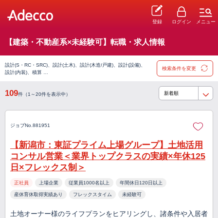
登録
ログイン
メニュー
【建築・不動産系×未経験可】転職・求人情報
設計(S・RC・SRC)、設計(土木)、設計(木造/戸建)、設計(設備)、
検索条件を変更
設計(内装)、積算 …
109
件（1～20件を表示中）
ジョブNo.881951
【新潟市：東証プライム上場グループ】土地活用
コンサル営業＜業界トップクラスの実績×年休125
日×フレックス制＞
正社員
上場企業
従業員1000名以上
年間休日120日以上
産休育休取得実績あり
フレックスタイム
未経験可
土地オーナー様のライフプランをヒアリングし、諸条件や入居者