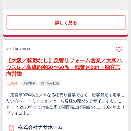
詳しく見る
ジョブNo.870165
【大阪／転勤なし】反響リフォーム営業／大和ハ
ウスG／高成約率50〜60％・残業月20h・顧客志
向営業
正社員
未経験可
第二新卒歓迎
～定着率90%以上／単なる物売り営業でなく、顧客満足を追求し
たい方へ～ ＼ミッションは「お客様の理想をデザインする」こ
と／ ＊2023年までは独立系で関西売上げ実績No.1。2024年より
プライム上…
株式会社ナサホーム