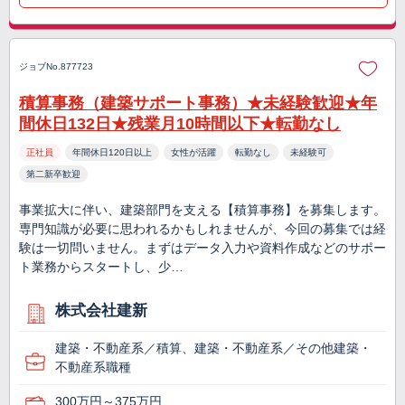
ジョブNo.877723
積算事務（建築サポート事務）★未経験歓迎★年
間休日132日★残業月10時間以下★転勤なし
正社員
年間休日120日以上
女性が活躍
転勤なし
未経験可
第二新卒歓迎
事業拡大に伴い、建築部門を支える【積算事務】を募集します。
専門知識が必要に思われるかもしれませんが、今回の募集では経
験は一切問いません。まずはデータ入力や資料作成などのサポー
ト業務からスタートし、少…
株式会社建新
建築・不動産系／積算、建築・不動産系／その他建築・
不動産系職種
300万円～375万円