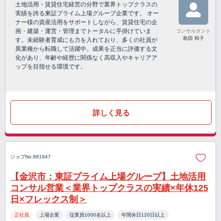
土地活用・賃貸住宅経営の分野で業界トップクラスの
実績を誇る東証プライム上場グループ企業です。 オー
ナー様の資産活用をサポートしながら、賃貸住宅の企
画・建築・運営・管理までトータルに手掛けていま
コンサルタント
島田 和子
す。未経験者育成にも力を入れており、多くの社員が
異業種から転職して活躍中。成果を正当に評価する文
化があり、年齢や経歴に関係なく高収入やキャリアア
ップを目指せる環境です。
詳しく見る
ジョブNo.881947
【金沢市：東証プライム上場グループ】土地活用
コンサル営業＜業界トップクラスの実績×年休125
日×フレックス制＞
正社員
上場企業
従業員1000名以上
年間休日120日以上