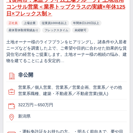
【長岡市：東証プライム上場グループ】土地活用
コンサル営業＜業界トップクラスの実績×年休125
日×フレックス制＞
正社員
上場企業
従業員1000名以上
年間休日120日以上
産休育休取得実績あり
フレックスタイム
未経験可
土地オーナー様のライフプランをヒアリングし、諸条件や入居者
ニーズなどを調査した上で、ご希望や目的に合わせた効果的な賃
貸住宅の経営をご提案します。土地オーナー様の相続の悩み、建
物を建てることによる安定的…
非公開
営業系／個人営業、営業系／営業企画、営業系／その他
営業系職種、建築・不動産系／不動産営業(個人)
322万円～650万円
新潟県
・運転免許証をお持ちの方。 ・明るく前向きで、夢や目