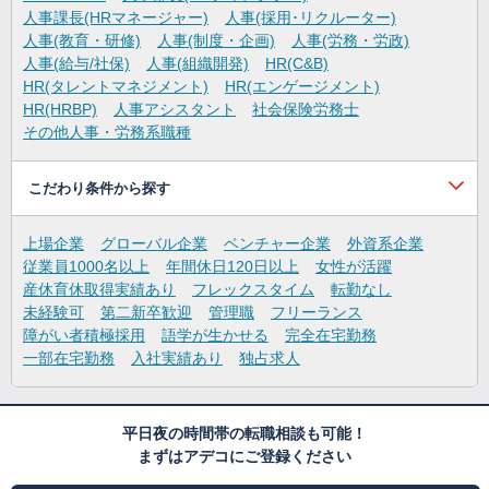
人事課長(HRマネージャー)
人事(採用･リクルーター)
人事(教育・研修)
人事(制度・企画)
人事(労務・労政)
人事(給与/社保)
人事(組織開発)
HR(C&B)
HR(タレントマネジメント)
HR(エンゲージメント)
HR(HRBP)
人事アシスタント
社会保険労務士
その他人事・労務系職種
こだわり条件から探す
上場企業
グローバル企業
ベンチャー企業
外資系企業
従業員1000名以上
年間休日120日以上
女性が活躍
産休育休取得実績あり
フレックスタイム
転勤なし
未経験可
第二新卒歓迎
管理職
フリーランス
障がい者積極採用
語学が生かせる
完全在宅勤務
一部在宅勤務
入社実績あり
独占求人
平日夜の時間帯の転職相談も可能！
まずはアデコにご登録ください