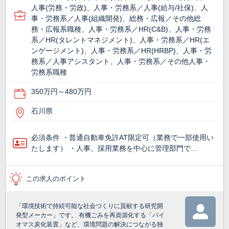
人事(労務・労政)、人事・労務系／人事(給与/社保)、人
事・労務系／人事(組織開発)、総務・広報／その他総
務・広報系職種、人事・労務系／HR(C&B)、人事・労務
系／HR(タレントマネジメント)、人事・労務系／HR(エ
ンゲージメント)、人事・労務系／HR(HRBP)、人事・労
務系／人事アシスタント、人事・労務系／その他人事・
労務系職種
350万円～480万円
石川県
必須条件 ・普通自動車免許AT限定可（業務で一部使用い
たします） ・人事、採用業務を中心に管理部門で…
この求人のポイント
「環境技術で持続可能な社会づくりに貢献する研究開
発型メーカー」です。 有機ごみを再資源化する「バイ
オマス炭化装置」など、環境問題の解決につながる独