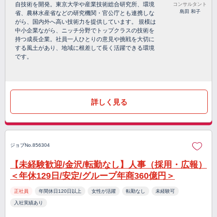
自技術を開発。東京大学や産業技術総合研究所、環境
コンサルタント
島田 和子
省、農林水産省などの研究機関・官公庁とも連携しな
がら、国内外へ高い技術力を提供しています。 規模は
中小企業ながら、ニッチ分野でトップクラスの技術を
持つ成長企業。社員一人ひとりの意見や挑戦を大切に
する風土があり、地域に根差して長く活躍できる環境
です。
詳しく見る
ジョブNo.856304
【未経験歓迎/金沢/転勤なし】人事（採用・広報）
＜年休129日/安定/グループ年商360億円＞
正社員
年間休日120日以上
女性が活躍
転勤なし
未経験可
入社実績あり