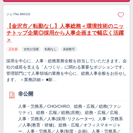
ジョブNo.880101
【金沢市／転勤なし】人事総務＜環境技術のニッ
チトップ企業◎採用から人事企画まで幅広く活躍
＞
正社員
女性が活躍
転勤なし
未経験可
採用を中心に、人事・総務業務全般を担当していただきます。会
社の成長を支える「人づくり」に関わる重要なポジションです。
管理部門にて人事領域の業務を中心に、総務人事全般をお任せし
ます。 ＜業務詳細＞ ■新…
非公開
人事・労務系／CHO/CHRO、総務・広報／総務(ファシ
リティ)、総務・広報／総務(庶務)、総務・広報／広報、
人事・労務系／人事(採用･リクルーター)、人事・労務系
／人事(教育・研修)、総務・広報／オフィスマネージャ
ー、人事・労務系／人事(制度・企画)、人事・労務系／