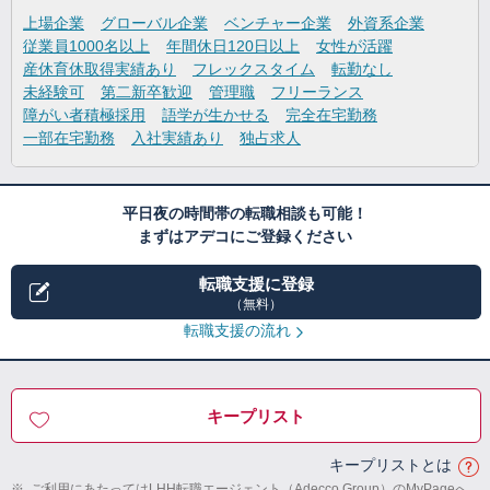
上場企業
グローバル企業
ベンチャー企業
外資系企業
従業員1000名以上
年間休日120日以上
女性が活躍
産休育休取得実績あり
フレックスタイム
転勤なし
未経験可
第二新卒歓迎
管理職
フリーランス
障がい者積極採用
語学が生かせる
完全在宅勤務
一部在宅勤務
入社実績あり
独占求人
平日夜の時間帯の転職相談も可能！
まずはアデコにご登録ください
転職支援に登録
（無料）
転職支援の流れ
キープリスト
キープリストとは
※
ご利用にあたってはLHH転職エージェント（Adecco Group）のMyPageへ