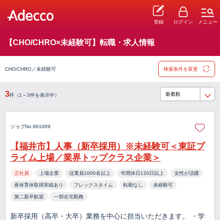
登録
ログイン
メニュー
【CHO/CHRO×未経験可】転職・求人情報
CHO/CHRO／未経験可
検索条件を変更
3
件（1～3件を表示中）
ジョブNo.881009
【福井市】人事（新卒採用）※未経験可＜東証プ
ライム上場／業界トップクラス企業＞
正社員
上場企業
従業員1000名以上
年間休日120日以上
女性が活躍
産休育休取得実績あり
フレックスタイム
転勤なし
未経験可
第二新卒歓迎
一部在宅勤務
新卒採用（高卒・大卒）業務を中心に担当いただきます。 ・学