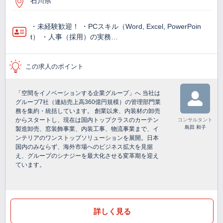
石川県
・未経験歓迎！ ・PCスキル（Word, Excel, PowerPoin
t） ・人事（採用）の実務…
この求人のポイント
「空間をイノベーションする企業グループ」へ 当社は
グループ7社（連結売上高360億円規模）の管理部門業
務を集約・統括しています。 創業以来、内装材の卸売
からスタートし、現在は国内トップクラスのカーテン
コンサルタント
島田 和子
製造卸売、窓装飾事業、内装工事、物流事業まで、イ
ンテリアのワンストップソリューションを展開。日本
国内のみならず、海外市場へのビジネス拡大を見据
え、グループのシナジーを最大化させる変革期を迎え
ています。
詳しく見る