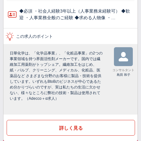
◆必須 ・社会人経験3年以上（人事業務未経験可） ◆歓
迎 ・人事業務全般のご経験 ◆求める人物像 ・…
この求人のポイント
日華化学は、「化学品事業」、「化粧品事業」の2つの
事業領域を持つ界面活性剤メーカーです。国内では繊
維加工用薬剤がトップシェア。繊維加工をはじめ、
紙・パルプ、クリーニング、メディカル、化粧品、医
コンサルタント
島田 和子
薬品など さまざまな分野のお客様に製品・技術を提供
しています。いずれもBtoBのビジネスが中心であるた
め分かりづらいのですが、実は私たちの生活に欠かせ
ない、様々なところに弊社の技術・製品は使用されて
います。（Adecco＋α求人）
詳しく見る