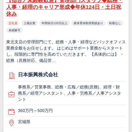
【仙台／未経験歓迎】管理部門スタッフ◆総務・
人事・経理のキャリア形成◆年休124日・土日祝
休み
正社員
上場企業
年間休日120日以上
産休育休取得実績あり
転勤なし
未経験可
東北支店の管理部門にて、総務・人事・経理などバックオフィス
業務全般をお任せします。 はじめはサポート業務からスタート
し、段階的に専門性を高めていただきます。 【具体的には】 ・
総務（庶務対応、備品管…
日本振興株式会社
事務系／営業事務、総務・広報／総務(庶務)、経理・財
務系／経理アシスタント、人事・労務系／人事アシスタ
ント
360万円～500万円
宮城県