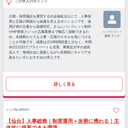
この求人のポイント
介護・保育施設を運営する社会福祉法人にて、人事採
用と広報の両面から組織を支えるポジションです。採
用計画の立案から面接対応、さらにパンフレット制作
やHP更新といった広報業務まで幅広く経験できるた
コンサルタント
黒田 アンナ
め、未経験からでも人事・広報のスキルを身につける
ことが可能です。残業は月10時間程度と少なく、年間
休日115日でプライベートも充実。事業拡大中の成長
法人で、地域社会に貢献しながら長期的にキャリアを
築きたい方におすすめの求人です。
詳しく見る
ジョブNo.865457
【仙台】人事総務｜制度運用＋改善に携わる｜主
体的に提案できる環境