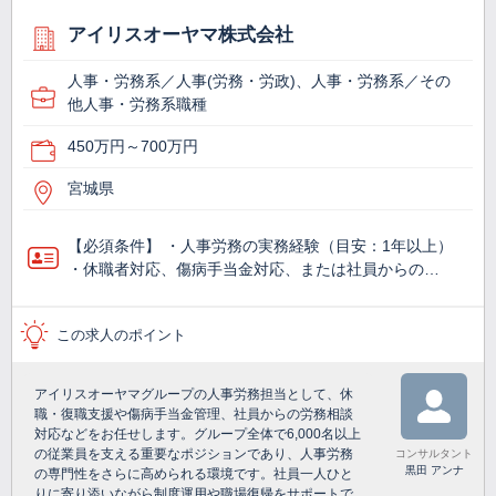
アイリスオーヤマ株式会社
人事・労務系／人事(労務・労政)、人事・労務系／その
他人事・労務系職種
450万円～700万円
宮城県
【必須条件】 ・人事労務の実務経験（目安：1年以上）
・休職者対応、傷病手当金対応、または社員からの…
この求人のポイント
アイリスオーヤマグループの人事労務担当として、休
職・復職支援や傷病手当金管理、社員からの労務相談
対応などをお任せします。グループ全体で6,000名以上
の従業員を支える重要なポジションであり、人事労務
コンサルタント
黒田 アンナ
の専門性をさらに高められる環境です。社員一人ひと
りに寄り添いながら制度運用や職場復帰をサポートで