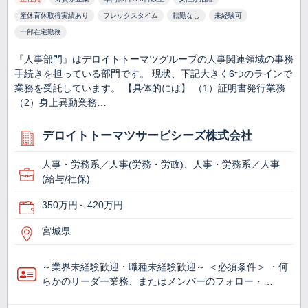
産休育休取得実績あり
フレックスタイム
転勤なし
未経験可
一部在宅勤務
『人事部門』はデロイトトーマツグループの人事関連領域の事務
手続きを担っている部門です。 現状、下記大きく6つのラインで
業務を受託しています。 【具体的には】 （1）証明書発行業務
（2）身上異動業務…
デロイトトーマツサービシーズ株式会社
人事・労務系／人事(労務・労政)、人事・労務系／人事
(給与/社保)
350万円～420万円
宮城県
～業界未経験歓迎・職種未経験歓迎～ ＜必須条件＞ ・何
らかのリーダー業務、またはメンバーのフォロー・…