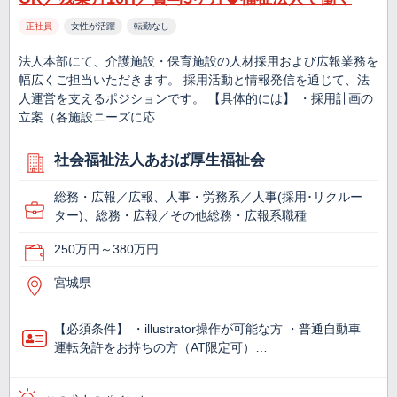
正社員
女性が活躍
転勤なし
法人本部にて、介護施設・保育施設の人材採用および広報業務を
幅広くご担当いただきます。 採用活動と情報発信を通じて、法
人運営を支えるポジションです。 【具体的には】 ・採用計画の
立案（各施設ニーズに応…
社会福祉法人あおば厚生福祉会
総務・広報／広報、人事・労務系／人事(採用･リクルー
ター)、総務・広報／その他総務・広報系職種
250万円～380万円
宮城県
【必須条件】 ・illustrator操作が可能な方 ・普通自動車
運転免許をお持ちの方（AT限定可）…