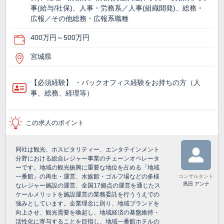
事(給与/社保)、人事・労務系／人事(組織開発)、総務・
広報／その他総務・広報系職種
400万円～500万円
宮城県
【必須経験】 ・バックオフィス経験をお持ちの方（人
事、総務、経理等）
この求人のポイント
同社は観光、ホスピタリティー、エンタテインメント
分野における総合レジャー事業のチェーンオペレータ
ーです。地域の観光振興に重要な地位を占める「地域
一番館」の再生・運営、水族館・ゴルフ場などの多様
コンサルタント
黒田 アンナ
なレジャー施設の運営、全国17拠点の運営を通じたス
ケールメリットを施設運営の業務委託を行ううえでの
強みとしています。企業理念に則り、地域ブランドを
向上させ、観光需要を喚起し、地域経済の基盤維持・
活性化に寄与することを目指し、地域一番館ホテルの