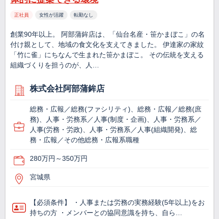
正社員
女性が活躍
転勤なし
創業90年以上。 阿部蒲鉾店は、「仙台名産・笹かまぼこ」の名
付け親として、地域の食文化を支えてきました。 伊達家の家紋
「竹に雀」にちなんで生まれた笹かまぼこ。 その伝統を支える
組織づくりを担うのが、人…
株式会社阿部蒲鉾店
総務・広報／総務(ファシリティ)、総務・広報／総務(庶
務)、人事・労務系／人事(制度・企画)、人事・労務系／
人事(労務・労政)、人事・労務系／人事(組織開発)、総
務・広報／その他総務・広報系職種
280万円～350万円
宮城県
【必須条件】 ・人事または労務の実務経験(5年以上)をお
持ちの方 ・メンバーとの協同意識を持ち、自ら…