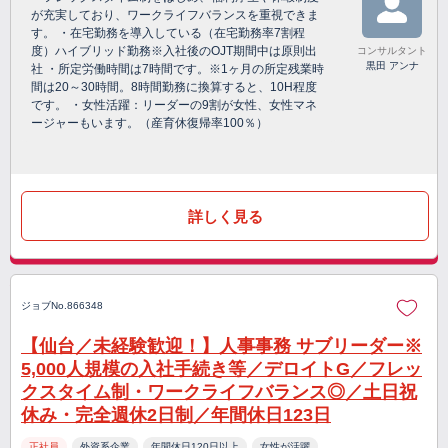
が充実しており、ワークライフバランスを重視できま
す。 ・在宅勤務を導入している（在宅勤務率7割程
度）ハイブリッド勤務※入社後のOJT期間中は原則出
コンサルタント
黒田 アンナ
社 ・所定労働時間は7時間です。※1ヶ月の所定残業時
間は20～30時間。8時間勤務に換算すると、10H程度
です。 ・女性活躍：リーダーの9割が女性、女性マネ
ージャーもいます。（産育休復帰率100％）
詳しく見る
ジョブNo.866348
【仙台／未経験歓迎！】人事事務 サブリーダー※
5,000人規模の入社手続き等／デロイトG／フレッ
クスタイム制・ワークライフバランス◎／土日祝
休み・完全週休2日制／年間休日123日
正社員
外資系企業
年間休日120日以上
女性が活躍