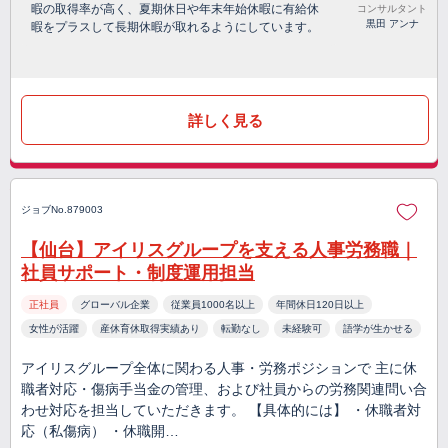
暇の取得率が高く、夏期休日や年末年始休暇に有給休
コンサルタント
黒田 アンナ
暇をプラスして長期休暇が取れるようにしています。
詳しく見る
ジョブNo.879003
【仙台】アイリスグループを支える人事労務職｜
社員サポート・制度運用担当
正社員
グローバル企業
従業員1000名以上
年間休日120日以上
女性が活躍
産休育休取得実績あり
転勤なし
未経験可
語学が生かせる
アイリスグループ全体に関わる人事・労務ポジションで 主に休
職者対応・傷病手当金の管理、および社員からの労務関連問い合
わせ対応を担当していただきます。 【具体的には】 ・休職者対
応（私傷病） ・休職開…