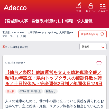
登録
ログイン
メニュー
【宮城県×人事・労務系×転勤なし】転職・求人情報
宮城県／CHO/CHRO、人事部長(HRディレクター)、人事課長(HR
検索条件を変更
マネージャー)、人事( …
8
件（1～8件を表示中）
ジョブNo.880367
【仙台／泉区】健診運営を支える総務庶務全般／
昭和38年設立・県内トップクラスの健診件数を誇
る／土日祝休み・完全週休2日制／年間休日125日
正社員
年間休日120日以上
転勤なし
人々の健康のために、世の中の役に立っている実感を得られるお
仕事です。主に総務・庶務、スタッフ調整等を担当していただき