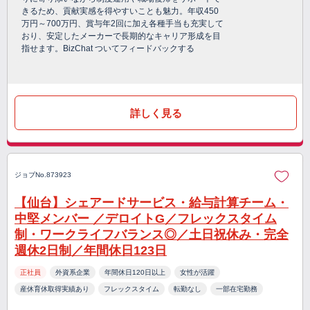
きるため、貢献実感を得やすいことも魅力。年収450
万円～700万円、賞与年2回に加え各種手当も充実して
おり、安定したメーカーで長期的なキャリア形成を目
指せます。BizChat ついてフィードバックする
詳しく見る
ジョブNo.873923
【仙台】シェアードサービス・給与計算チーム・
中堅メンバー ／デロイトG／フレックスタイム
制・ワークライフバランス◎／土日祝休み・完全
週休2日制／年間休日123日
正社員
外資系企業
年間休日120日以上
女性が活躍
産休育休取得実績あり
フレックスタイム
転勤なし
一部在宅勤務