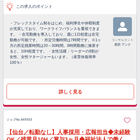
この求人のポイント
・フレックスタイム制をはじめ、福利厚生や休暇制度
が充実しており、ワークライフバランスを重視できま
す。 ・在宅勤務を導入しており、週に1日程度は在宅
勤務が可能です。 ・所定労働時間は7時間です。※1ヶ
コンサルタント
黒田 アンナ
月の所定残業時間は20～30時間。8時間勤務に換算す
ると、10H程度です。 ・女性活躍：リーダーの9割が
女性、女性マネージャーもいます。（産育休復帰率
100％）
詳しく見る
ジョブNo.865553
【仙台／転勤なし】人事採用・広報担当◆未経験
OK／残業月10H／賞与3ヶ月◆福祉法人で働く