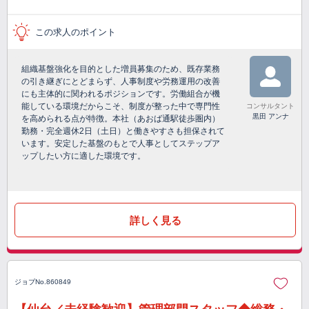
この求人のポイント
組織基盤強化を目的とした増員募集のため、既存業務
の引き継ぎにとどまらず、人事制度や労務運用の改善
にも主体的に関われるポジションです。労働組合が機
能している環境だからこそ、制度が整った中で専門性
コンサルタント
黒田 アンナ
を高められる点が特徴。本社（あおば通駅徒歩圏内）
勤務・完全週休2日（土日）と働きやすさも担保されて
います。安定した基盤のもとで人事としてステップア
ップしたい方に適した環境です。
詳しく見る
ジョブNo.860849