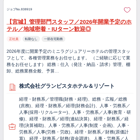
ジョブNo.838919
【宮城】管理部門スタッフ／2026年開業予定のホ
テル／地域密着・IUターン歓迎◎
正社員
転勤なし
一部在宅勤務
2026年度に開業予定のミニラグジュアリーホテルの管理スタッ
フとして、各種管理業務をお任せします。 （ご経験に応じて業
務をお任せします） 総務：仕入（発注・納品・請求）管理、棚
卸、総務業務全般、予算…
株式会社グランビスタホテル＆リゾート
経理・財務系／管理職(財務・経理)、総務・広報／総務
(庶務)、経理・財務系／経理(財務会計)、人事・労務系／
人事(採用･リクルーター)、人事・労務系／人事(教育・研
修)、経理・財務系／経理(連結決算)、経理・財務系／経
理(決算補助)、人事・労務系／人事(制度・企画)、人事・
労務系／人事(労務・労政)、経理・財務系／財務(原価計
算)、経理・財務系／財務(資金調達)、人事・労務系／人